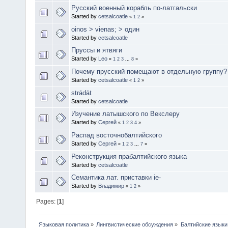
Русский военный корабль по-латгальски
Started by
cetsalcoatle
«
1
2
»
oinos > vienas; > один
Started by
cetsalcoatle
Пруссы и ятвяги
Started by
Leo
«
1
2
3
...
8
»
Почему прусский помещают в отдельную группу?
Started by
cetsalcoatle
«
1
2
»
strādāt
Started by
cetsalcoatle
Изучение латышского по Векслеру
Started by
Сергей
«
1
2
3
4
»
Распад восточнобалтийского
Started by
Сергей
«
1
2
3
...
7
»
Реконструкция прабалтийского языка
Started by
cetsalcoatle
Семантика лат. приставки ie-
Started by
Владимир
«
1
2
»
Pages: [
1
]
Языковая политика
»
Лингвистические обсуждения
»
Балтийские языки