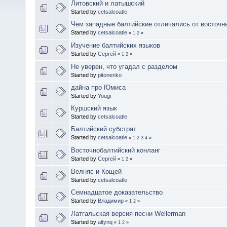
Литовский и латышский
Started by
cetsalcoatle
Чем западные балтийские отличались от восточн
Started by
cetsalcoatle
«
1
2
»
Изучение балтийских языков
Started by
Сергей
«
1
2
»
Не уверен, что угадал с разделом
Started by
pitonenko
дайна про Юмиса
Started by
Yougi
Куршский язык
Started by
cetsalcoatle
Балтийский субстрат
Started by
cetsalcoatle
«
1
2
3
4
»
Восточнобалтийский конланг
Started by
Сергей
«
1
2
»
Велняс и Кощей
Started by
cetsalcoatle
Семнадцатое доказательство
Started by
Владимир
«
1
2
»
Латгальская версия песни Wellerman
Started by
altynq
«
1
2
»