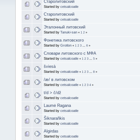
Старолитовский
Started by
cetsalcoatle
Старолитовский
Started by
cetsalcoatle
Эталонный литовский
Started by
Tanuki-san
«
1
2
»
Фонетика литовского
Started by
Grotlon
«
1
2
3
...
6
»
Словари литовского с МФА
Started by
cetsalcoatle
«
1
2
3
...
5
»
šviesà
Started by
cetsalcoatle
«
1
2
3
...
8
»
/æ/ в литовском
Started by
cetsalcoatle
«
1
2
3
4
»
t/d > č/dž
Started by
cetsalcoatle
Laumė Ragana
Started by
cetsalcoatle
Šiknarañkis
Started by
cetsalcoatle
Algirdas
Started by
cetsalcoatle