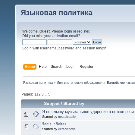
Языковая политика
Welcome,
Guest
. Please
login
or
register
.
Did you miss your
activation email
?
Login with username, password and session length
Home
Help
Search
Login
Register
Языковая политика
»
Лингвистические обсуждения
»
Балтийские языки
Pages: [
1
]
2
3
...
5
Subject
/
Started by
Я не слышу музыкальное ударение в потоке речи
Started by
cetsalcoatle
šaltis ir šaltas
Started by
cetsalcoatle