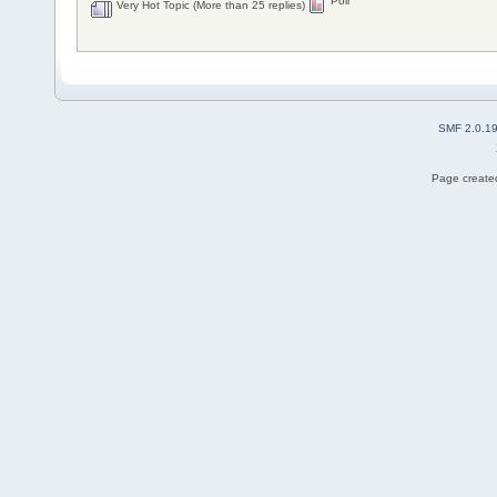
Poll
Very Hot Topic (More than 25 replies)
SMF 2.0.1
Page created