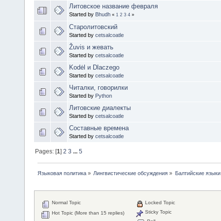
Литовское название февраля
Started by
Bhudh
«
1
2
3
4
»
Старолитовский
Started by
cetsalcoatle
Žuvis и жевать
Started by
cetsalcoatle
Kodėl и Dlaczego
Started by
cetsalcoatle
Читалки, говорилки
Started by
Python
Литовские диалекты
Started by
cetsalcoatle
Составные времена
Started by
cetsalcoatle
Pages: [
1
]
2
3
...
5
Языковая политика
»
Лингвистические обсуждения
»
Балтийские языки
Normal Topic
Locked Topic
Sticky Topic
Hot Topic (More than 15 replies)