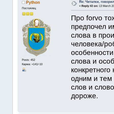
Re: Читалки, говори
Python
«
Reply #2 on:
13 March 20
Постоялец
Про forvo то
предпочел и
слова в про
человека/ро
особенности
слова и осо
Posts: 452
Карма: +141/-10
конкретного 
одним и тем
слов и слов
дороже.