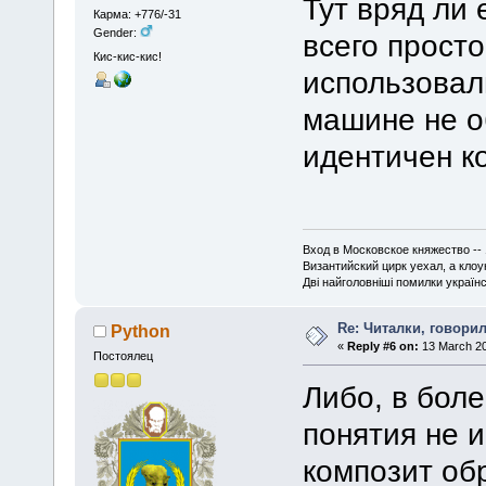
Тут вряд ли 
Карма: +776/-31
Gender:
всего прост
Кис-кис-кис!
использовал
машине не о
идентичен к
Вход в Московское княжество -- 
Византийский цирк уехал, а кло
Дві найголовніші помилки українсь
Re: Читалки, говори
Python
«
Reply #6 on:
13 March 20
Постоялец
Либо, в бол
понятия не и
композит об