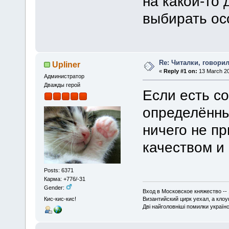
на какой-то
выбирать осо
Re: Читалки, говори
Upliner
«
Reply #1 on:
13 March 20
Администратор
Дважды герой
Если есть с
определённых
ничего не п
качеством и 
Posts: 6371
Карма: +776/-31
Gender:
Вход в Московское княжество -- 
Византийский цирк уехал, а кло
Кис-кис-кис!
Дві найголовніші помилки українсь