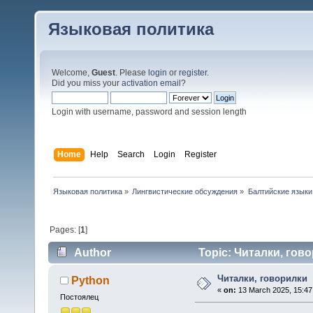
Языковая политика
Welcome,
Guest
. Please
login
or
register
.
Did you miss your
activation email
?
Login with username, password and session length
Home
Help
Search
Login
Register
Языковая политика
»
Лингвистические обсуждения
»
Балтийские языки
Pages: [
1
]
Author
Topic: Читалки, гово
Читалки, говорилки
Python
«
on:
13 March 2025, 15:47
Постоялец