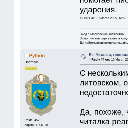
ударения.
«
Last Edit: 13 March 2025, 18:50:
Вход в Московское княжество -- 
Византийский цирк уехал, а кло
Дві найголовніші помилки українсь
Re: Читалки, говори
Python
«
Reply #4 on:
13 March 20
Постоялец
С нескольки
литовском, 
недостаточн
Да, похоже, 
читалка реа
Posts: 452
Карма: +141/-10