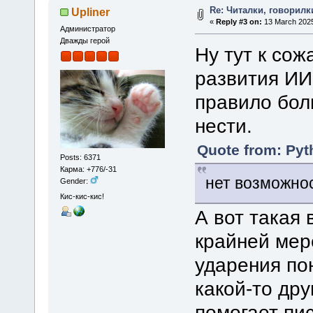
Re: Читалки, говорилк
Upliner
«
Reply #3 on:
13 March 2025
Администратор
Дважды герой
Ну тут к со
развития ИИ
правило бол
нести.
Quote from: Pyt
Posts: 6371
Карма: +776/-31
нет возможнос
Gender:
Кис-кис-кис!
А вот такая 
крайней мере
ударения по
какой-то дру
помогает пи