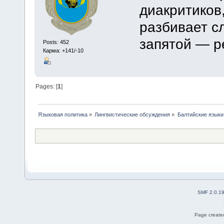
диакритиков
разбивает с
запятой — ре
Posts: 452
Карма: +141/-10
Pages: [
1
]
Языковая политика
»
Лингвистические обсуждения
»
Балтийские языки
SMF 2.0.1
Page created