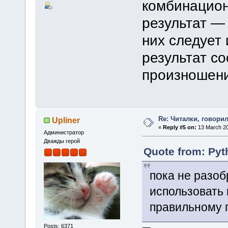
комбинацион
результат —
них следует 
результат с
произношен
Re: Читалки, говори
Upliner
«
Reply #5 on:
13 March 20
Администратор
Дважды герой
Quote from: Pyt
пока не разоб
использовать 
правильному 
Posts: 6371