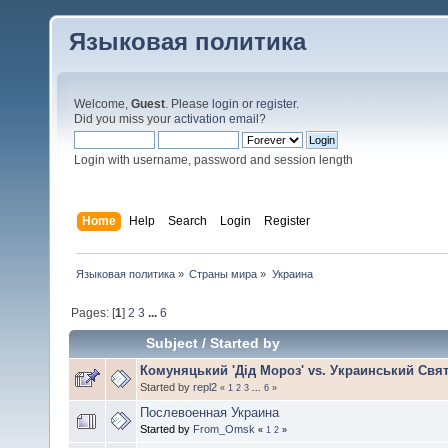
Языковая политика
Welcome,
Guest
. Please
login
or
register
.
Did you miss your
activation email
?
Login with username, password and session length
Home
Help
Search
Login
Register
Языковая политика
»
Страны мира
»
Украина
Pages: [
1
]
2
3
...
6
Subject
/
Started by
Комуняцький 'Дід Мороз' vs. Украинський Свя
Started by
repl2
«
1
2
3
...
6
»
Послевоенная Украина
Started by
From_Omsk
«
1
2
»