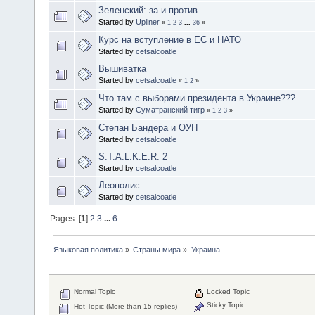
Зеленский: за и против
Started by
Upliner
«
1
2
3
...
36
»
Курс на вступление в ЕС и НАТО
Started by
cetsalcoatle
Вышиватка
Started by
cetsalcoatle
«
1
2
»
Что там с выборами президента в Украине???
Started by
Суматранский тигр
«
1
2
3
»
Степан Бандера и ОУН
Started by
cetsalcoatle
S.T.A.L.K.E.R. 2
Started by
cetsalcoatle
Леополис
Started by
cetsalcoatle
Pages: [
1
]
2
3
...
6
Языковая политика
»
Страны мира
»
Украина
Normal Topic
Locked Topic
Sticky Topic
Hot Topic (More than 15 replies)