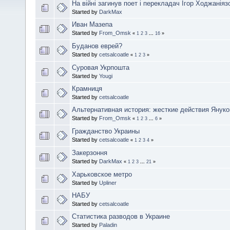
На війні загинув поет і перекладач Ігор Ходжаніяз
Started by
DarkMax
Иван Мазепа
Started by
From_Omsk
«
1
2
3
...
16
»
Буданов еврей?
Started by
cetsalcoatle
«
1
2
3
»
Суровая Укрпошта
Started by
Yougi
Крамниця
Started by
cetsalcoatle
Альтернативная история: жесткие действия Янук
Started by
From_Omsk
«
1
2
3
...
6
»
Гражданство Украины
Started by
cetsalcoatle
«
1
2
3
4
»
Закерзоння
Started by
DarkMax
«
1
2
3
...
21
»
Харьковское метро
Started by
Upliner
НАБУ
Started by
cetsalcoatle
Статистика разводов в Украине
Started by
Paladin