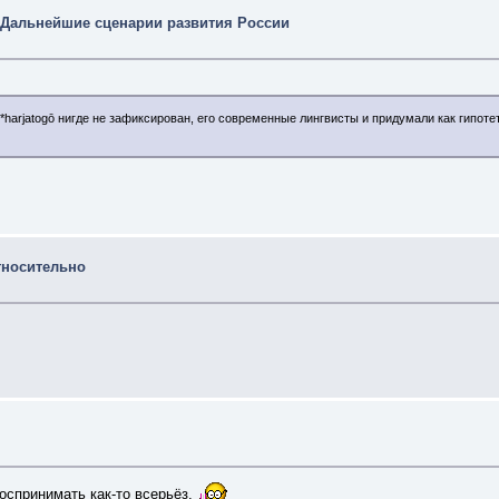
 Дальнейшие сценарии развития России
harjatogō нигде не зафиксирован, его современные лингвисты и придумали как гипотет
тносительно
оспринимать как-то всерьёз.