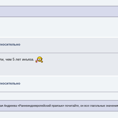
тносительно
и, чем 5 лет инъяза.
тносительно
лая Андреева «Раннеиндоевропейский праязык» почитайте, он все глагольные значени