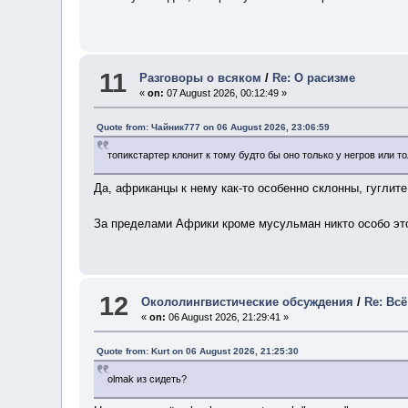
11
Разговоры о всяком
/
Re: О расизме
«
on:
07 August 2026, 00:12:49 »
Quote from: Чайник777 on 06 August 2026, 23:06:59
топикстартер клонит к тому будто бы оно только у негров или 
Да, африканцы к нему как-то особенно склонны, гуглите
За пределами Африки кроме мусульман никто особо это
12
Окололингвистические обсуждения
/
Re: Вс
«
on:
06 August 2026, 21:29:41 »
Quote from: Kurt on 06 August 2026, 21:25:30
olmak из сидеть?