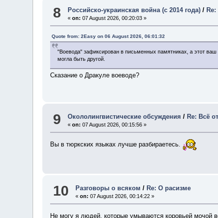
8
Российско-украинская война (с 2014 года)
/
Re:
«
on:
07 August 2026, 00:20:03 »
Quote from: 2Easy on 06 August 2026, 06:01:32
"Воевода" зафиксирован в письменных памятниках, а этот ваш *
могла быть другой.
Сказание о Дракуле воеводе?
9
Окололингвистические обсуждения
/
Re: Всё о
«
on:
07 August 2026, 00:15:56 »
Вы в тюркских языках лучше разбираетесь.
10
Разговоры о всяком
/
Re: О расизме
«
on:
07 August 2026, 00:14:22 »
Не могу я людей, которые умываются коровьей мочой в