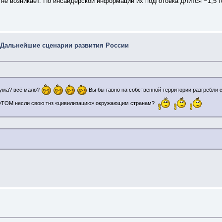
не возникает. По инсайдерской информации их подготовка длится ~1,5 
 Дальнейшие сценарии развития России
аума? всё мало?
Вы бы гавно на собственной территории разгребли 
 ПОТОМ несли свою тнз «цивилизацию» окружающим странам?