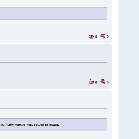
0
0
0
0
я из имён конкретных вещей выводит.