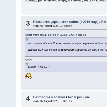
В Эквадоре почему-то очередь к венесуэльский врачам 
3
Российско-украинская война (с 2014 года)
/
Re:
«
on:
07 August 2026, 21:48:50 »
Quote from: Tanuki-san on 04 August 2026, 09:11:02
а с хрена вообще в 21 веке заниматься расширением лебенср
деревянный толчок при 40 градусном морозе не бегали, а уж
Quote
Можно. А зачем?
4
Разговоры о всяком
/
Re: О расизме
«
on:
07 August 2026, 07:37:57 »