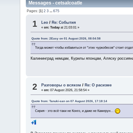
Messages - cetsalcoatle
Pages: [
1
]
2
3
...
675
1
Leo
/
Re: События
«
on:
Today
at 21:03:01 »
Quote from: 2Easy on 01 August 2026, 08:04:58
Тогда может чтобы избавиться от "этих чуркобесов" стоит отда
Калининград немцам, Курилы японцам, Аляску россиян
2
Разговоры о всяком
/
Re: О расизме
«
on:
07 August 2026, 21:58:54 »
Quote from: Tanuki-san on 07 August 2026, 17:18:14
Сирия - это всё-таки не Конго, и даже не Камерун…