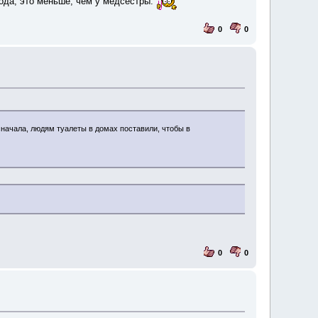
года, это меньше, чем у медсестры.
0
0
сначала, людям туалеты в домах поставили, чтобы в
0
0