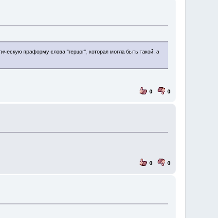
ическую праформу слова "герцог", которая могла быть такой, а
0
0
0
0