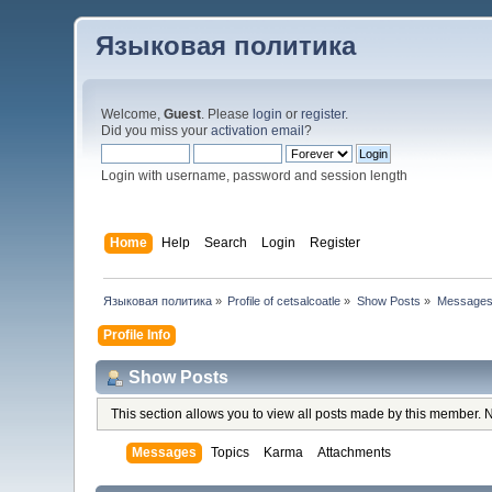
Языковая политика
Welcome,
Guest
. Please
login
or
register
.
Did you miss your
activation email
?
Login with username, password and session length
Home
Help
Search
Login
Register
Языковая политика
»
Profile of cetsalcoatle
»
Show Posts
»
Message
Profile Info
Show Posts
This section allows you to view all posts made by this member. 
Messages
Topics
Karma
Attachments