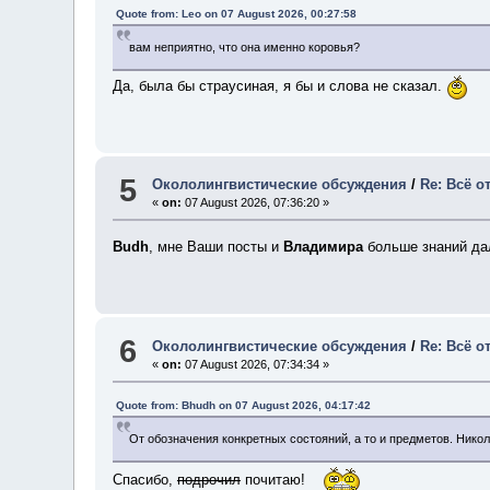
Quote from: Leo on 07 August 2026, 00:27:58
вам неприятно, что она именно коровья?
Да, была бы страусиная, я бы и слова не сказал.
5
Окололингвистические обсуждения
/
Re: Всё о
«
on:
07 August 2026, 07:36:20 »
Budh
, мне Ваши посты и
Владимира
больше знаний дал
6
Окололингвистические обсуждения
/
Re: Всё о
«
on:
07 August 2026, 07:34:34 »
Quote from: Bhudh on 07 August 2026, 04:17:42
От обозначения конкретных состояний, а то и предметов. Нико
Спасибо,
подрочил
почитаю!