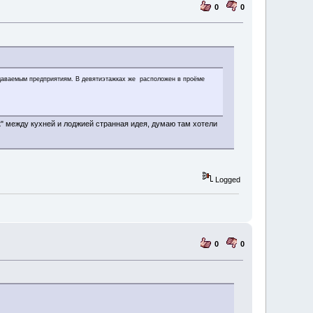
0
0
ыдаваемым предприятиям. В девятиэтажках же расположен в проёме
к" между кухней и лоджией странная идея, думаю там хотели
Logged
0
0