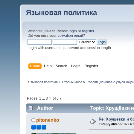
Языковая политика
Welcome,
Guest
. Please
login
or
register
.
Did you miss your
activation email
?
Login with username, password and session length
Home
Help
Search
Login
Register
Языковая политика
»
Страны мира
»
Россия (начиная с улуса Джуч
Pages:
1
...
3
4
[
5
]
6
7
Author
Topic: Хрущёвки и
Re: Хрущёвки и б
pitonenko
«
Reply #60 on:
02 Octo