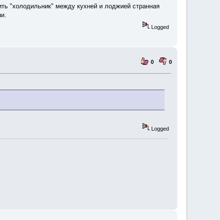
ить "холодильник" между кухней и лоджией странная
и.
Logged
0
0
Logged