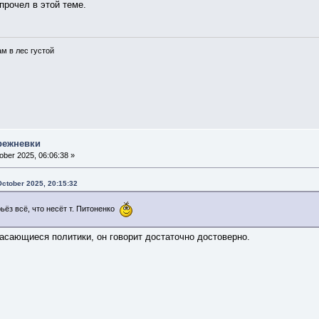
прочел в этой теме.
ам в лес густой
режневки
ber 2025, 06:06:38 »
ctober 2025, 20:15:32
ьёз всё, что несёт т. Питоненко
асающиеся политики, он говорит достаточно достоверно.