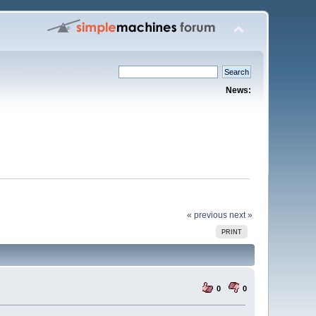
News:
« previous
next »
PRINT
0
0