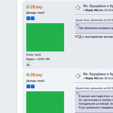
Re: Хрущёвки и б
2Easy
«
Reply #62 on:
03 Octo
Дважды герой
Quote from: pitonenko on 02 
Про брежневки впервые пр
ЧТД о восприятии москв
Posts: 9120
Карма: +1240/-189
Re: Хрущёвки и б
2Easy
«
Reply #63 on:
03 Octo
Дважды герой
Quote from: pitonenko on 02 
В начале шестидесятых х
же расположен в проёме 
Холодильник условный, бо
Я раз домашних порадовал