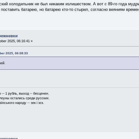
ский холодильник не был никаким излишеством. А вот с 89-го года мудр
 поставить батарею, но батарею кто-то стырил, согласно веяниям времен
режневки
ber 2025, 06:16:41 »
ber 2025, 06:08:33
чей.
-- 1 рубль, выход -- бесценен.
клоуны остались среди русских.
їнського народу -- зек і зєк.
режневки