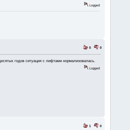
Logged
0
0
 десятых годов ситуация с лифтами нормализовалась.
Logged
1
0