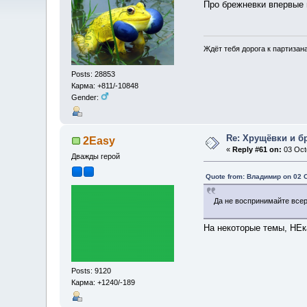
Про брежневки впервые 
Ждёт тебя дорога к партизан
Posts: 28853
Карма: +811/-10848
Gender:
Re: Хрущёвки и б
2Easy
«
Reply #61 on:
03 Octo
Дважды герой
Quote from: Владимир on 02 O
Да не воспринимайте всер
На некоторые темы, НЕк
Posts: 9120
Карма: +1240/-189