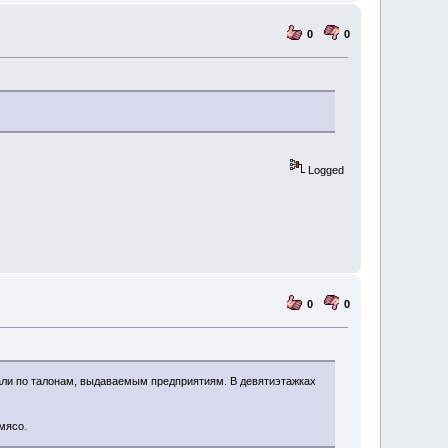
0
0
Logged
0
0
али по талонам, выдаваемым предприятиям. В девятиэтажках
 мясо.