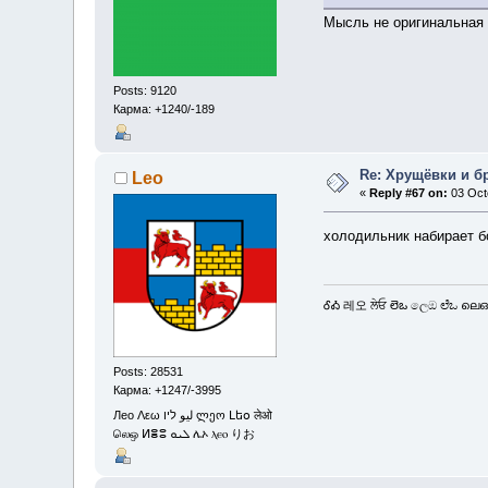
Мысль не оригинальная 
Posts: 9120
Карма: +1240/-189
Re: Хрущёвки и б
Leo
«
Reply #67 on:
03 Octo
холодильник набирает б
ᎴᎣ 레오 ਲੇਓ లెఒ ලෙඔ ಲೆಒ ലെഒ
Posts: 28531
Карма: +1247/-3995
Лео Λεω ليو ליו ლეო Լեօ लेओ
லெஒ ⵍⴻⵓ ܠܝܘ ሌኦ ⲗⲉⲟ りお