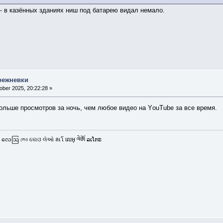
- в казённых зданиях ниш под батарею видал немало.
режневки
ber 2025, 20:22:28 »
ольше просмотров за ночь, чем любое видео на YоuТubе за все время.
 လေဩ লেও ଲେଓ લેઓ ลเโ លេអុ ལེཨོ ລເໂກະ