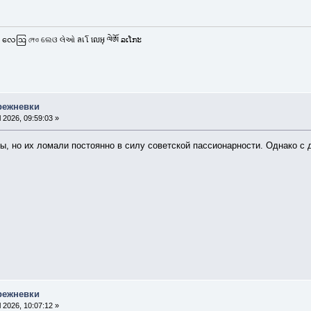
 လေဩ লেও ଲେଓ લેઓ ลเโ លេអុ ལེཨོ ລເໂກະ
режневки
l 2026, 09:59:03 »
ы, но их ломали постоянно в силу советской пассионарности. Однако с
режневки
l 2026, 10:07:12 »