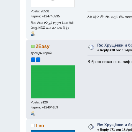
Posts: 28531
Карма: +1247/-3995
ᎴᎣ 레오 ਲੇਓ లెఒ ලෙඔ ಲೆಒ ലെഒ
Лео Λεω ليو ליו ლეო Լեօ लेओ
லெஒ ⵍⴻⵓ ܠܝܘ ሌኦ ⲗⲉⲟ りお
Re: Хрущёвки и б
2Easy
«
Reply #70 on:
18 Apri
Дважды герой
В брежневках есть лифт
Posts: 9120
Карма: +1240/-189
Re: Хрущёвки и б
Leo
«
Reply #71 on:
18 Apri