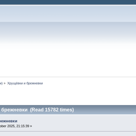
и)
»
Хрущёвки и брежневки
 брежневки (Read 15782 times)
режневки
ber 2025, 21:15:39 »