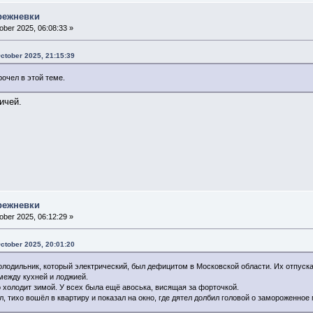
режневки
ber 2025, 06:08:33 »
October 2025, 21:15:39
очел в этой теме.
ичей.
режневки
ber 2025, 06:12:29 »
October 2025, 20:01:20
олодильник, который электрический, был дефицитом в Московской области. Их отпуск
между кухней и лоджией.
 холодит зимой. У всех была ещё авоська, висящая за форточкой.
, тихо вошёл в квартиру и показал на окно, где дятел долбил головой о замороженное