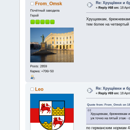
Re: Хрущёвки и б
From_Omsk
«
Reply #68 on:
18 Apri
Почётный заводила
Герой
Хрущевкам, брежневкам 
тем более на четвертый 
Posts: 2859
Карма: +706/-50
Re: Хрущёвки и б
Leo
«
Reply #69 on:
18 Apri
Quote from: From_Omsk on 18 
Хрущевкам, брежневкам и 
уж точно на пятый этаж -
по германским нормам 4