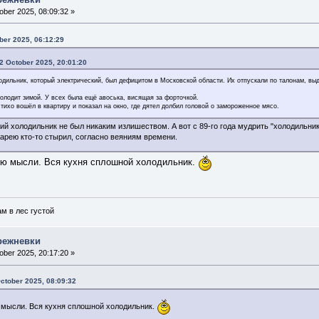
ber 2025, 08:09:32 »
ber 2025, 06:12:29
2 October 2025, 20:01:20
одильник, который электрический, был дефицитом в Московской области. Их отпускали по талонам, в
олодит зимой. У всех была ещё авоська, висящая за форточкой.
тихо вошёл в квартиру и показал на окно, где дятел долбил головой о замороженное мясо.
ий холодильник не был никаким излишеством. А вот с 89-го года мудрить "холодильни
тарею кто-то стырил, согласно веяниям времени.
ью мысли. Вся кухня сплошной холодильник.
ам в лес густой
режневки
ber 2025, 20:17:20 »
October 2025, 08:09:32
 мысли. Вся кухня сплошной холодильник.