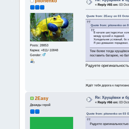
pitonenko
«
Reply #65 on:
03 Octo
Quote from: 2Easy on 03 Octo
Quote from: pitonenko on 0
В начале шестидесятых хол
между кухней и лоджией.
Холодильник условный, бо х
Я раз домашних порадовал, 
Posts: 28853
Карма: +811/-10848
Тем более тогда хрущёвск
Gender:
поставить батарею, но ба
Радуете оригинальност
Ждёт тебя дорога к партизан
Re: Хрущёвки и б
2Easy
«
Reply #66 on:
03 Octo
Дважды герой
Quote from: pitonenko on 03 
Радуете оригинальностью