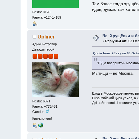
Тем более тогда хрущёв
идея, думаю там хотели
Posts: 9120
Карма: +1240/-189
Re: Хрущёвки и б
Upliner
«
Reply #64 on:
03 Octo
Администратор
Дважды герой
Quote from: 2Easy on 03 Octo
ЧТД о восприятии москви
Мытищи -- не Москва.
Вход в Московское княжество 
Византийский цирк уехал, а 
Posts: 6371
Дві найголовніші помилки укра
Карма: +776/-31
Gender:
Кис-кис-кис!
Re: Хрущёвки и б