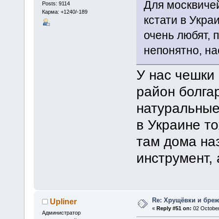
Для москвичей
Posts: 9114
Карма: +1240/-189
кстати в Укра
очень любят, 
непонятно, на
У нас чешки 
район болга
натуральные
в Украине т
там дома на
инструмент,
Re: Хрущёвки и бре
Upliner
«
Reply #51 on:
02 October
Администратор