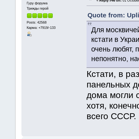
«
Reply #46 on:
01 October
Гуру форума
Трижды герой
Quote from: Upl
Posts: 42568
Карма: +7919/-133
Для москвичей
кстати в Укра
очень любят, 
непонятно, на
Кстати, в р
панельных д
дома могли 
хотя, конечн
всего СССР.