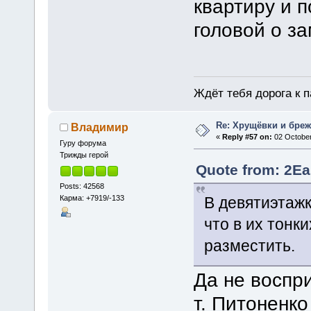
квартиру и п
головой о з
Ждёт тебя дорога к п
Re: Хрущёвки и бре
Владимир
«
Reply #57 on:
02 October
Гуру форума
Трижды герой
Quote from: 2Ea
Posts: 42568
Карма: +7919/-133
В девятиэтажк
что в их тонк
разместить.
Да не воспр
т. Питоненк