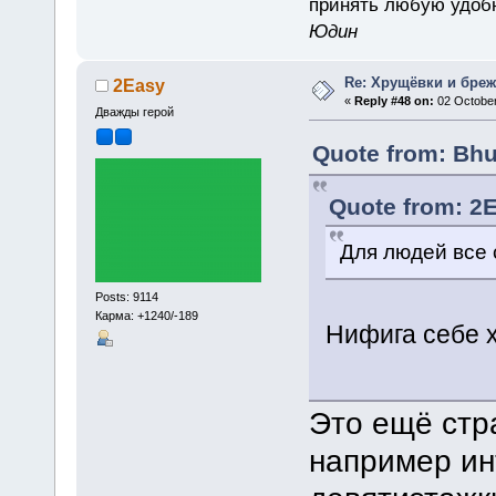
принять любую удоб
Юдин
Re: Хрущёвки и бре
2Easy
«
Reply #48 on:
02 October
Дважды герой
Quote from: Bhu
Quote from: 2E
Для людей все 
Posts: 9114
Карма: +1240/-189
Нифига себе 
Это ещё стр
например ин