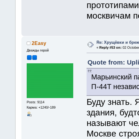
прототипами
москвичам по
Re: Хрущёвки и бре
2Easy
«
Reply #53 on:
02 October
Дважды герой
Quote from: Upl
Марьинский па
П-44Т независ
Буду знать. 
Posts: 9114
Карма: +1240/-189
здания, будт
называют че
Москве строя