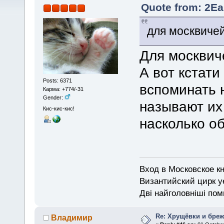
Quote from: 2Ea
для москвичей
Для москвич
А вот кстати
Posts: 6371
вспоминать 
Карма: +774/-31
Gender:
называют их
Кис-кис-кис!
насколько о
Вход в Московское кн
Византийский цирк у
Дві найголовніші поми
Re: Хрущёвки и бре
Владимир