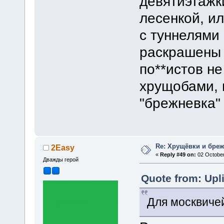
девятиэтажк
лесенкой, и
с туннелями
раскрашены 
по**истов не
хрущобами, 
"брежневка" 
Re: Хрущёвки и бре
2Easy
«
Reply #49 on:
02 October
Дважды герой
Quote from: Upl
Для москвичей