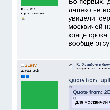
Во-первых, 
далеко не и
Posts: 9114
Карма: +1240/-189
увидели, се
москвичей н
конце срока
вообще отсут
Re: Хрущёвки и бре
2Easy
«
Reply #50 on:
02 October
Дважды герой
Quote from: Upl
Quote from: 2E
для москвичей 