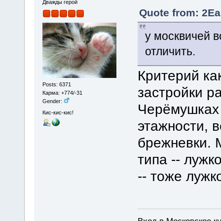
Дважды герой
Quote from: 2Ea
у москвичей в
отличить.
Критерий ка
Posts: 6371
застройки р
Карма: +774/-31
Gender:
Черёмушках 
Кис-кис-кис!
этажности, в
брежневки. 
типа -- лужк
-- тоже лужк
Вход в Московское кн