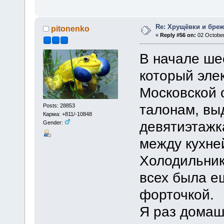
Re: Хрущёвки и бре
pitonenko
«
Reply #56 on:
02 October
В начале ше
который эле
Московской 
талонам, вы
Posts: 28853
Карма: +811/-10848
девятиэтажк
Gender:
между кухне
Холодильник
всех была е
форточкой.
Я раз домаш