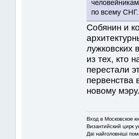
человейниками
по всему СНГ.
Собянин и к
архитектурн
лужковских 
из тех, кто 
перестали э
первенства 
новому мэру
Вход в Московское кн
Византийский цирк у
Дві найголовніші поми