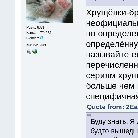
Хрущёвки-бр
неофициаль
Posts: 6371
по определе
Карма: +774/-31
Gender:
определённу
Кис-кис-кис!
называйте её
перечисленн
сериям хрущ
больше чем в
специфичная
Quote from: 2Ea
Буду знать. Я
будто вышедши