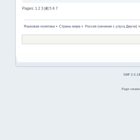
Pages:
1
2
3
[
4
]
5
6
7
Языковая политика
»
Страны мира
»
Россия (начиная с улуса Джучи)
»
SMF 2.0.1
Page created