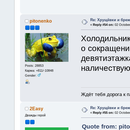
Re: Хрущёвки и бре
pitonenko
«
Reply #54 on:
02 October
Холодильник
о сокращени
девятиэтажк
наличествую
Posts: 28853
Карма: +811/-10848
Gender:
Ждёт тебя дорога к п
Re: Хрущёвки и бре
2Easy
«
Reply #55 on:
02 October
Дважды герой
Quote from: pit