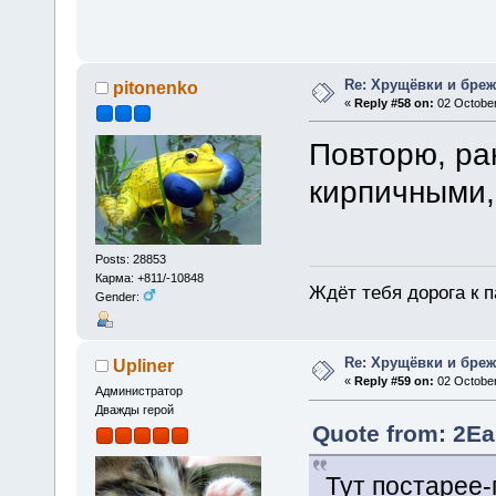
Re: Хрущёвки и бре
pitonenko
«
Reply #58 on:
02 October
Повторю, ра
кирпичными,
Posts: 28853
Карма: +811/-10848
Ждёт тебя дорога к п
Gender:
Re: Хрущёвки и бре
Upliner
«
Reply #59 on:
02 October
Администратор
Дважды герой
Quote from: 2Ea
Тут постарее