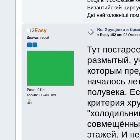
Византийский цирк у
Дві найголовніші поми
Re: Хрущёвки и бре
2Easy
«
Reply #52 on:
02 October
Дважды герой
Тут постаре
размытый, уч
которым пре
началось ле
полувека. Е
Posts: 9114
Карма: +1240/-189
критерия хр
"холодильник
совмещённый
этажей. И н