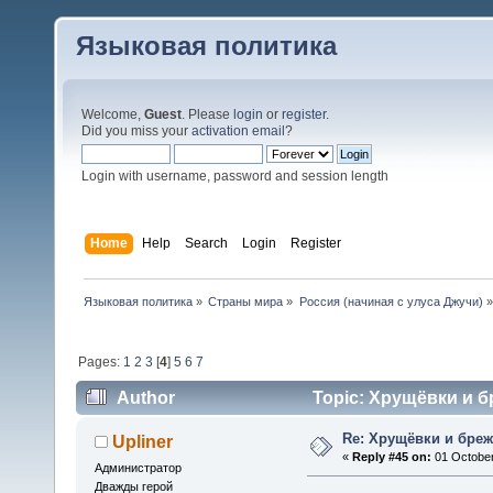
Языковая политика
Welcome,
Guest
. Please
login
or
register
.
Did you miss your
activation email
?
Login with username, password and session length
Home
Help
Search
Login
Register
Языковая политика
»
Страны мира
»
Россия (начиная с улуса Джучи)
»
Pages:
1
2
3
[
4
]
5
6
7
Author
Topic: Хрущёвки и б
Re: Хрущёвки и бре
Upliner
«
Reply #45 on:
01 October
Администратор
Дважды герой