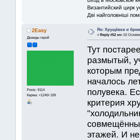
Византийский цирк у
Дві найголовніші поми
Re: Хрущёвки и бре
2Easy
«
Reply #52 on:
02 October
Дважды герой
Тут постаре
размытый, уч
которым пре
началось ле
полувека. Е
Posts: 9114
Карма: +1240/-189
критерия хр
"холодильник
совмещённый
этажей. И н