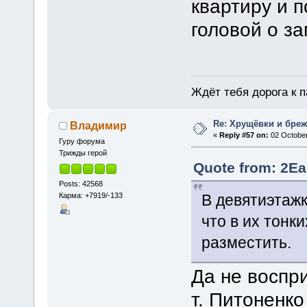
квартиру и п
головой о з
Ждёт тебя дорога к п
Re: Хрущёвки и бре
Владимир
«
Reply #57 on:
02 October
Гуру форума
Трижды герой
Quote from: 2Ea
Posts: 42568
Карма: +7919/-133
В девятиэтажк
что в их тонк
разместить.
Да не воспр
т. Питоненк