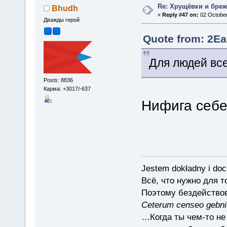
Re: Хрущёвки и бре
Bhudh
«
Reply #47 on:
02 October
Дважды герой
Quote from: 2Ea
Для людей все
Posts: 8836
Карма: +3017/-637
Нифига себе
Jestem dokładny i doc
Всё, что нужно для 
Поэтому бездействов
Ceterum censeo gebn
…Когда ты чем-то не