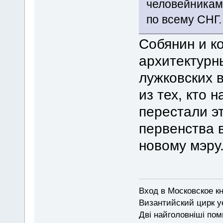
человейниками
по всему СНГ.
Собянин и к
архитектурн
лужковских 
из тех, кто 
перестали э
первенства 
новому мэру
Вход в Московское кн
Византийский цирк у
Дві найголовніші поми