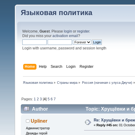
Языковая политика
Welcome,
Guest
. Please
login
or
register
.
Did you miss your
activation email
?
Login with username, password and session length
Home
Help
Search
Login
Register
Языковая политика
»
Страны мира
»
Россия (начиная с улуса Джучи)
»
Pages:
1
2
3
[
4
]
5
6
7
Author
Topic: Хрущёвки и б
Re: Хрущёвки и бре
Upliner
«
Reply #45 on:
01 October
Администратор
Дважды герой