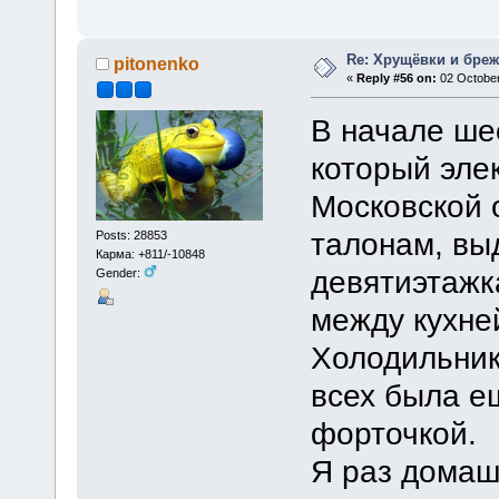
Re: Хрущёвки и бре
pitonenko
«
Reply #56 on:
02 October
В начале ше
который эле
Московской 
талонам, вы
Posts: 28853
Карма: +811/-10848
девятиэтажк
Gender:
между кухне
Холодильник
всех была е
форточкой.
Я раз домаш