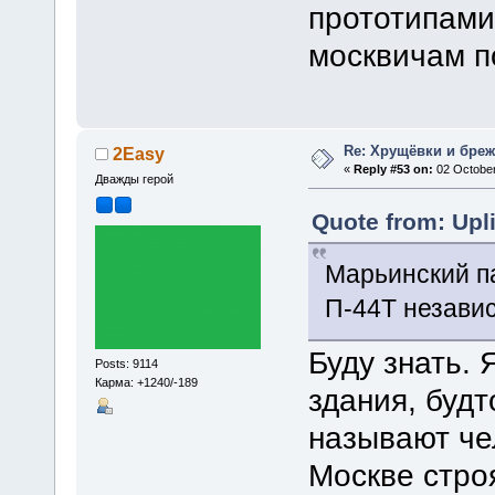
прототипами
москвичам по
Re: Хрущёвки и бре
2Easy
«
Reply #53 on:
02 October
Дважды герой
Quote from: Upl
Марьинский па
П-44Т независ
Буду знать. 
Posts: 9114
Карма: +1240/-189
здания, будт
называют че
Москве строя