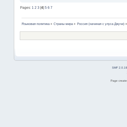
Pages:
1
2
3
[
4
]
5
6
7
Языковая политика
»
Страны мира
»
Россия (начиная с улуса Джучи)
»
SMF 2.0.1
Page created