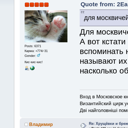
Quote from: 2Ea
для москвичей
Для москвич
А вот кстати
Posts: 6371
вспоминать 
Карма: +774/-31
Gender:
называют их
Кис-кис-кис!
насколько о
Вход в Московское кн
Византийский цирк у
Дві найголовніші поми
Re: Хрущёвки и бре
Владимир