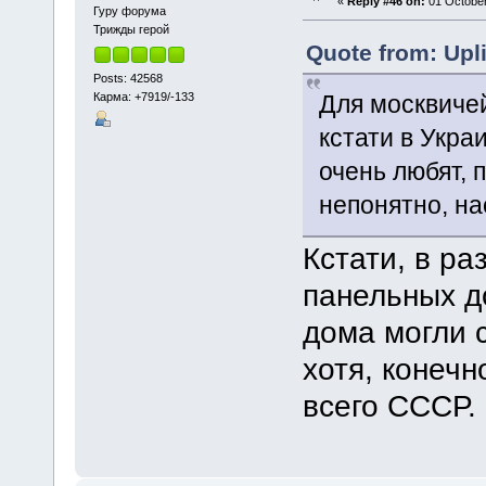
«
Reply #46 on:
01 October
Гуру форума
Трижды герой
Quote from: Upl
Posts: 42568
Карма: +7919/-133
Для москвичей
кстати в Укра
очень любят, 
непонятно, на
Кстати, в р
панельных д
дома могли 
хотя, конечн
всего СССР.