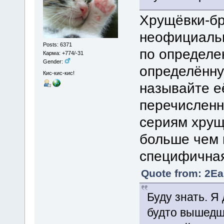
Хрущёвки-бр
неофициаль
Posts: 6371
по определе
Карма: +774/-31
Gender:
определённу
Кис-кис-кис!
называйте её
перечисленн
сериям хрущ
больше чем в
специфичная
Quote from: 2Ea
Буду знать. Я
будто вышедши