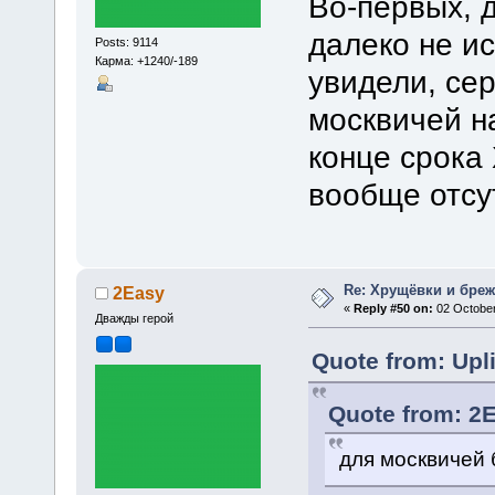
Во-первых, 
далеко не и
Posts: 9114
Карма: +1240/-189
увидели, се
москвичей н
конце срока
вообще отсут
Re: Хрущёвки и бре
2Easy
«
Reply #50 on:
02 October
Дважды герой
Quote from: Upl
Quote from: 2E
для москвичей 