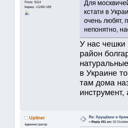
Для москвичей
Posts: 9114
Карма: +1240/-189
кстати в Укра
очень любят, 
непонятно, на
У нас чешки 
район болга
натуральные
в Украине т
там дома на
инструмент,
Re: Хрущёвки и бре
Upliner
«
Reply #51 on:
02 October
Администратор