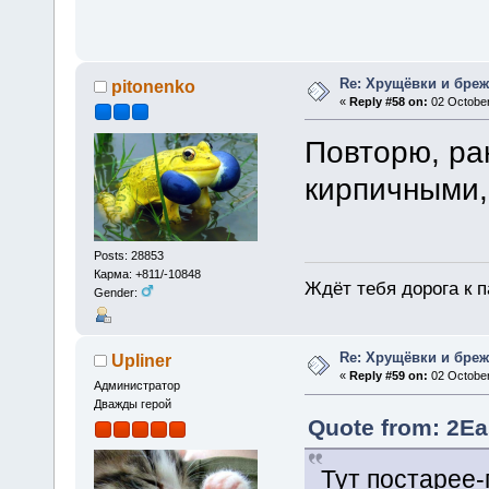
Re: Хрущёвки и бре
pitonenko
«
Reply #58 on:
02 October
Повторю, ра
кирпичными,
Posts: 28853
Карма: +811/-10848
Ждёт тебя дорога к п
Gender:
Re: Хрущёвки и бре
Upliner
«
Reply #59 on:
02 October
Администратор
Дважды герой
Quote from: 2Ea
Тут постарее