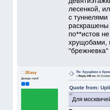
девятиэтажк
лесенкой, и
с туннелями
раскрашены 
по**истов не
хрущобами, 
"брежневка" 
Re: Хрущёвки и бре
2Easy
«
Reply #49 on:
02 October
Дважды герой
Quote from: Upl
Для москвичей