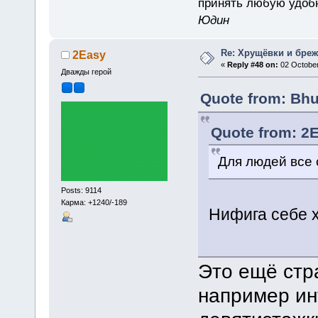
принять любую удоб
Юдин
Re: Хрущёвки и бре
2Easy
«
Reply #48 on:
02 October
Дважды герой
Quote from: Bhu
Quote from: 2E
Для людей все 
Posts: 9114
Карма: +1240/-189
Нифига себе 
Это ещё стр
например ин