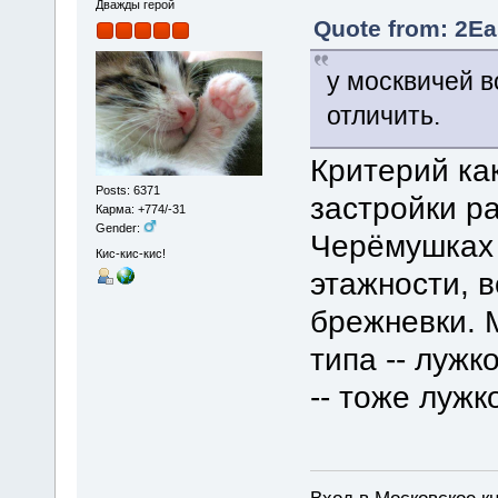
Дважды герой
Quote from: 2Ea
у москвичей в
отличить.
Критерий ка
Posts: 6371
застройки р
Карма: +774/-31
Gender:
Черёмушках 
Кис-кис-кис!
этажности, в
брежневки. 
типа -- лужк
-- тоже лужк
Вход в Московское кн