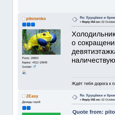
Re: Хрущёвки и бре
pitonenko
«
Reply #54 on:
02 October
Холодильник
о сокращени
девятиэтажк
наличествую
Posts: 28853
Карма: +811/-10848
Gender:
Ждёт тебя дорога к п
Re: Хрущёвки и бре
2Easy
«
Reply #55 on:
02 October
Дважды герой
Quote from: pit