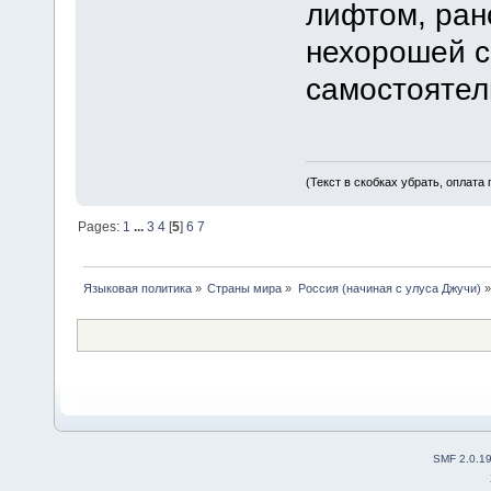
лифтом, ран
нехорошей с
самостоятел
(Текст в скобках убрать, оплата
Pages:
1
...
3
4
[
5
]
6
7
Языковая политика
»
Страны мира
»
Россия (начиная с улуса Джучи)
»
SMF 2.0.1