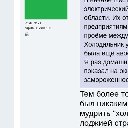
электрически
области. Их 
Posts: 9121
предприятиям
Карма: +1240/-189
проёме между
Холодильник у
была ещё авос
Я раз домашни
показал на ок
замороженное
Тем более т
был никаким 
мудрить "хо
лоджией стр