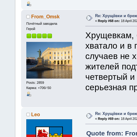
Re: Хрущёвки и бре
From_Omsk
«
Reply #68 on:
18 April 20
Почётный заводила
Герой
Хрущевкам, 
хватало и в
случаев не 
жителей под
четвертый и 
Posts: 2859
серьезная п
Карма: +706/-50
Re: Хрущёвки и бре
Leo
«
Reply #69 on:
18 April 20
Quote from: Fro