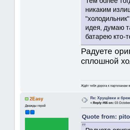
Тем более то
никаким излиш
"холодильник"
идея, думаю т
батарею кто-т
Радуете ори
сплошной хо
Ждёт тебя дорога к партизанам в
Re: Хрущёвки и бре
2Easy
«
Reply #66 on:
03 October
Дважды герой
Quote from: pit