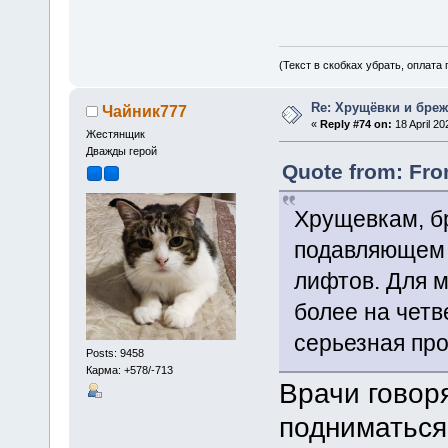
(Текст в скобках убрать, оплата
Re: Хрущёвки и бре
Чайник777
«
Reply #74 on:
18 April 20
Жестянщик
Дважды герой
Quote from: Fro
Хрущевкам, б
подавляющем 
лифтов. Для м
более на четв
серьезная пр
Posts: 9458
Карма: +578/-713
Врачи говор
подниматься