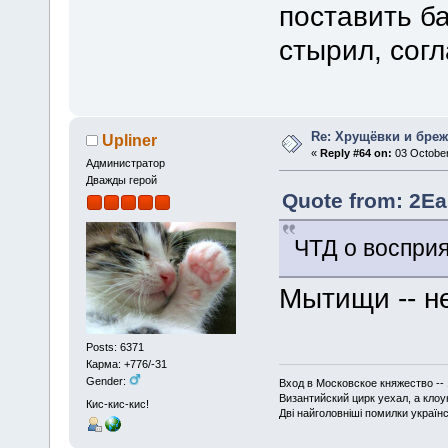
поставить ба
стырил, сог
Re: Хрущёвки и бре
Upliner
«
Reply #64 on:
03 October
Администратор
Дважды герой
Quote from: 2Ea
ЧТД о восприя
Мытищи -- н
Posts: 6371
Карма: +776/-31
Gender:
Вход в Московское княжество -- 
Византийский цирк уехал, а кло
Кис-кис-кис!
Дві найголовніші помилки українсь