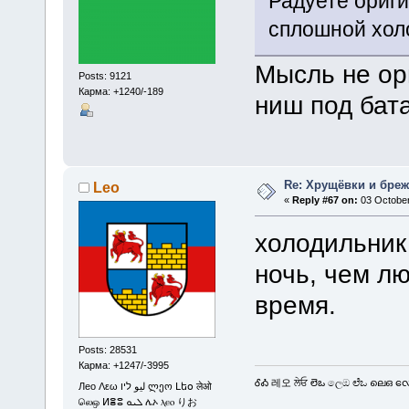
Радуете ориг
сплошной хол
Мысль не ор
Posts: 9121
Карма: +1240/-189
ниш под бат
Re: Хрущёвки и бре
Leo
«
Reply #67 on:
03 October
холодильник
ночь, чем л
время.
Posts: 28531
Карма: +1247/-3995
ᎴᎣ 레오 ਲੇਓ లెఒ ලෙඔ ಲೆಒ ലെഒ လေဩ
Лео Λεω ليو ליו ლეო Լեօ लेओ
லெஒ ⵍⴻⵓ ܠܝܘ ሌኦ ⲗⲉⲟ りお