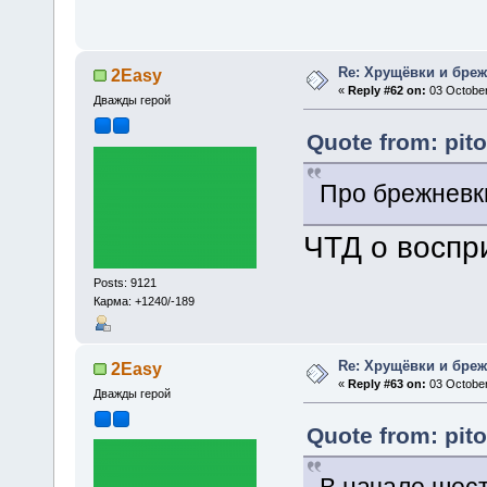
Re: Хрущёвки и бре
2Easy
«
Reply #62 on:
03 October
Дважды герой
Quote from: pit
Про брежневки
ЧТД о воспр
Posts: 9121
Карма: +1240/-189
Re: Хрущёвки и бре
2Easy
«
Reply #63 on:
03 October
Дважды герой
Quote from: pit
В начале шес