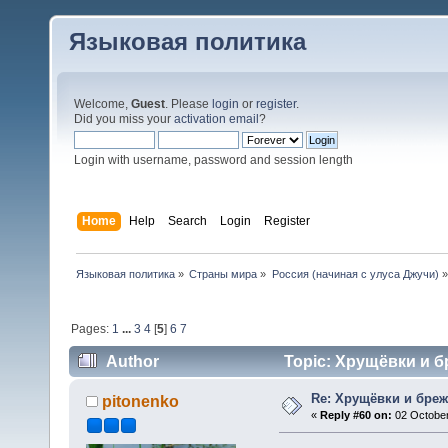
Языковая политика
Welcome,
Guest
. Please
login
or
register
.
Did you miss your
activation email
?
Login with username, password and session length
Home
Help
Search
Login
Register
Языковая политика
»
Страны мира
»
Россия (начиная с улуса Джучи)
»
Pages:
1
...
3
4
[
5
]
6
7
Author
Topic: Хрущёвки и б
Re: Хрущёвки и бре
pitonenko
«
Reply #60 on:
02 October