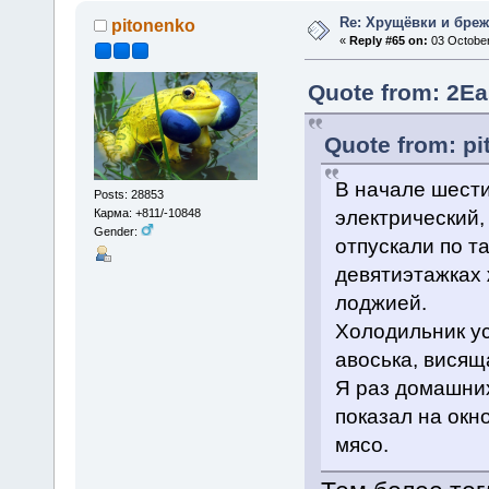
Re: Хрущёвки и бре
pitonenko
«
Reply #65 on:
03 October
Quote from: 2Ea
Quote from: pi
В начале шест
Posts: 28853
электрический,
Карма: +811/-10848
Gender:
отпускали по т
девятиэтажках
лоджией.
Холодильник ус
авоська, висящ
Я раз домашних
показал на окн
мясо.