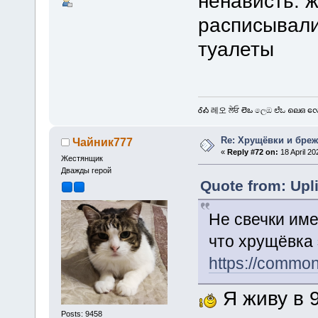
ненависть. ж
расписывали
туалеты
ᎴᎣ 레오 ਲੇਓ లెఒ ලෙඔ ಲೆಒ ലെഒ လေဩ
Re: Хрущёвки и бре
Чайник777
«
Reply #72 on:
18 April 20
Жестянщик
Дважды герой
Quote from: Upl
Не свечки име
что хрущёвка 
https://co
Я живу в 
Posts: 9458