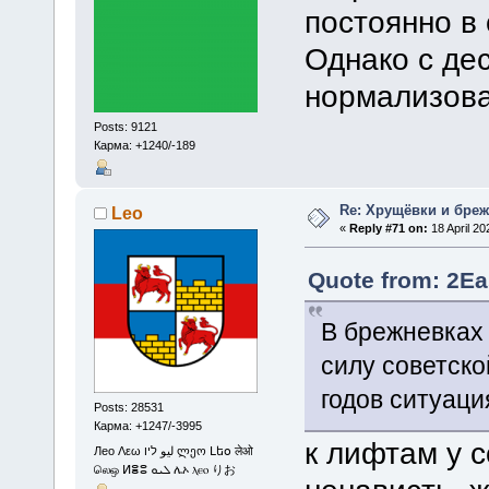
постоянно в
Однако с де
нормализова
Posts: 9121
Карма: +1240/-189
Re: Хрущёвки и бре
Leo
«
Reply #71 on:
18 April 20
Quote from: 2Eas
В брежневках 
силу советско
годов ситуац
Posts: 28531
Карма: +1247/-3995
к лифтам у 
Лео Λεω ليو ליו ლეო Լեօ लेओ
லெஒ ⵍⴻⵓ ܠܝܘ ሌኦ ⲗⲉⲟ りお