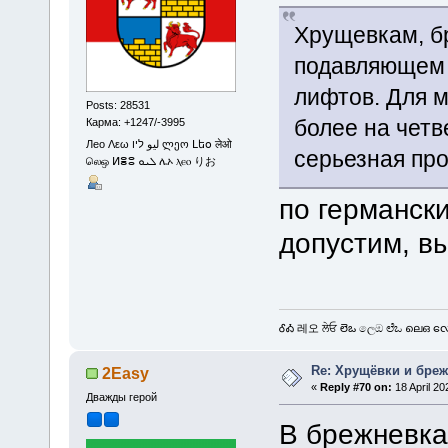
Хрущевкам, б
подавляющем 
лифтов. Для м
Posts: 28531
более на четв
Карма: +1247/-3995
Лео Λεω ليو ליו ლეო Լեօ लेओ
серьезная пр
லெஒ ⵍⴻⵓ ܠܝܘ ሌኦ ⲗⲉⲟ りお
по германск
допустим, в
ᎴᎣ 레오 ਲੇਓ లెఒ ලෙඔ ಲೆಒ ലെഒ လေဩ
Re: Хрущёвки и бре
2Easy
«
Reply #70 on:
18 April 20
Дважды герой
В брежневка