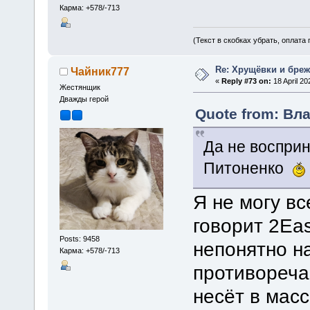
Карма: +578/-713
(Текст в скобках убрать, оплата
Re: Хрущёвки и бре
Чайник777
«
Reply #73 on:
18 April 20
Жестянщик
Дважды герой
Quote from: Вла
Да не восприн
Питоненко
Я не могу вс
говорит 2Eas
Posts: 9458
непонятно н
Карма: +578/-713
противореч
несёт в мас