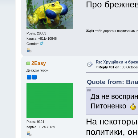
Про брежнев
Ждёт тебя дорога к партизанам в
Posts: 28853
Карма: +811/-10848
Gender:
Re: Хрущёвки и бре
2Easy
«
Reply #61 on:
03 October
Дважды герой
Quote from: Вла
Да не восприн
Питоненко
На некотор
Posts: 9121
Карма: +1240/-189
политики, он