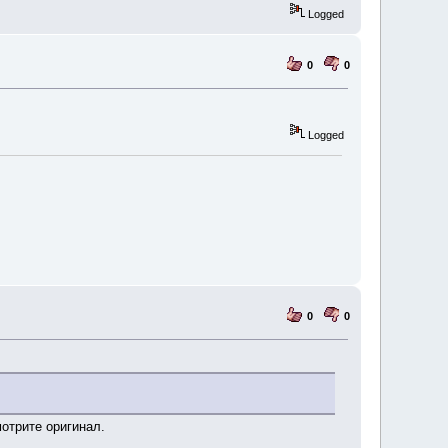
Logged
0
0
Logged
0
0
отрите оригинал.