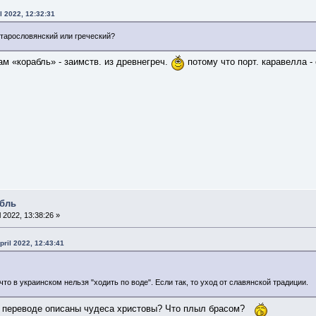
l 2022, 12:32:31
тарословянский или греческий?
ам «корабль» - заимств. из древнегреч.
потому что порт. каравелла - 
абль
l 2022, 13:38:26 »
pril 2022, 12:43:41
то в украинском нельзя "ходить по воде". Если так, то уход от славянской традиции.
кр. переводе описаны чудеса христовы? Что плыл брасом?