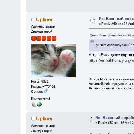
Re: Военный кор
Upliner
«
Reply #49 on:
16 Apri
Администратор
Дважды герой
Quote from: pitonenko on 16 A
При чем древнерусский? 
Ага, в Вики даже картин
https://en.wiktionary
Вход в Московское княжество 
Posts: 6371
Византийский цирк уехал, а 
Карма: +776/-31
Дві найголовніші помилки укра
Gender:
Кис-кис-кис!
Re: Военный кораб
Upliner
«
Reply #50 on:
16 April 
Администратор
Дважды герой