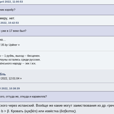
pril 2022, 11:00:53
нник коробу?
меру, нет.
 2022, 10:42:53
с уже в 17 веке был?
о...
7:35 by Upliner
»
-- 1 рубль, выход -- бесценен.
клоуны остались среди русских.
їнського народу -- зек і зєк.
абль
l 2022, 12:01:04 »
l 2022, 10:38:39
ого, оттуда же, откуда и каравелла?
кого через испанский. Вообще же какие могут заимствования из др.-гре
 b > β. Кровать (κρεβάτι) или извёстка (ἄσβεστος).