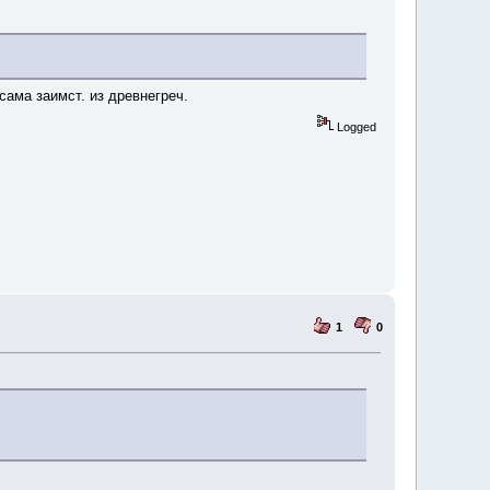
сама заимст. из древнегреч.
Logged
1
0