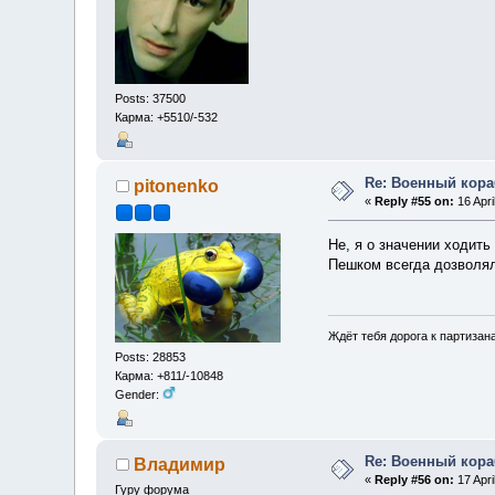
Posts: 37500
Карма: +5510/-532
Re: Военный кор
pitonenko
«
Reply #55 on:
16 Apri
Не, я о значении ходить
Пешком всегда дозволя
Ждёт тебя дорога к партизан
Posts: 28853
Карма: +811/-10848
Gender:
Re: Военный кор
Владимир
«
Reply #56 on:
17 Apri
Гуру форума