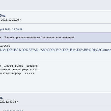
абль
l 2022, 12:29:06 »
pril 2022, 12:08:08
Ап. Павел и прочая компания из Писания на чем плавали?
ка есть
.org/wiki/%D0%BA%D0%BE%D1%80%D0%B0%D0%B1%D0%BB%D1%8C#/media/File
-- 1 рубль, выход -- бесценен.
клоуны остались среди русских.
їнського народу -- зек і зєк.
ль
2022, 12:32:31 »