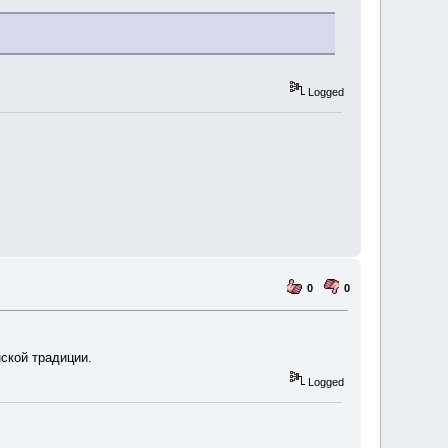
Logged
0
0
нской традиции.
Logged