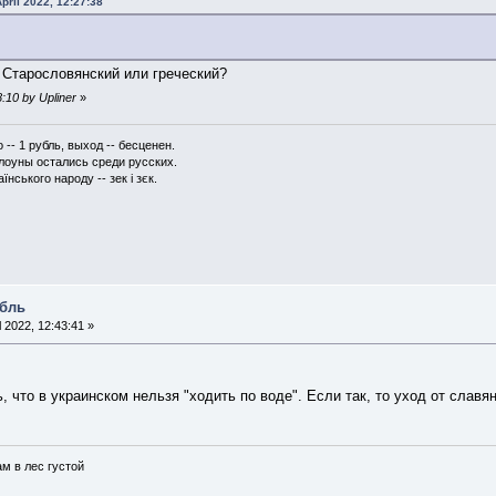
pril 2022, 12:27:38
 Старословянский или греческий?
8:10 by Upliner
»
-- 1 рубль, выход -- бесценен.
клоуны остались среди русских.
їнського народу -- зек і зєк.
абль
l 2022, 12:43:41 »
 что в украинском нельзя "ходить по воде". Если так, то уход от славя
ам в лес густой