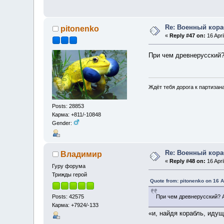
Re: Военный кор
pitonenko
«
Reply #47 on:
16 Apri
При чем древнерусский?
Ждёт тебя дорога к партизан
Posts: 28853
Карма: +811/-10848
Gender:
Re: Военный кор
Владимир
«
Reply #48 on:
16 Apri
Гуру форума
Трижды герой
Quote from: pitonenko on 16 A
Posts: 42575
При чем древнерусский? 
Карма: +7924/-133
«и, найдя корабль, иду