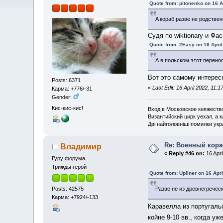
Quote from: pitonenko on 16 A
A кораб разве не родстве
Судя по wiktionary и Фас
Quote from: 2Easy on 16 April
А в польском этот перено
Вот это самому интересн
Posts: 6371
«
Last Edit: 16 April 2022, 11:1
Карма: +776/-31
Gender:
Кис-кис-кис!
Вход в Московское княжество 
Византийский цирк уехал, а 
Дві найголовніші помилки укра
Re: Военный кор
Владимир
«
Reply #46 on:
16 Apri
Гуру форума
Трижды герой
Quote from: Upliner on 16 Apri
Posts: 42575
Разве не из древнегреческ
Карма: +7924/-133
Каравелла из португальс
койне 9-10 вв., когда уже