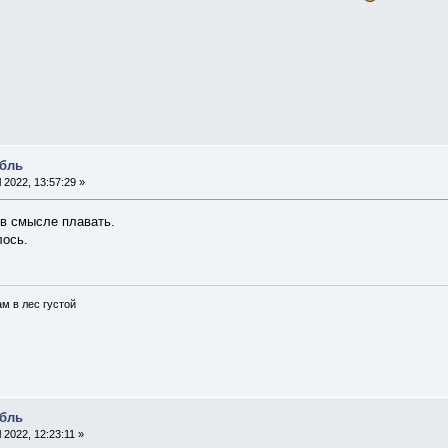
абль
l 2022, 13:57:29 »
 в смысле плавать.
лось.
ам в лес густой
абль
l 2022, 12:23:11 »