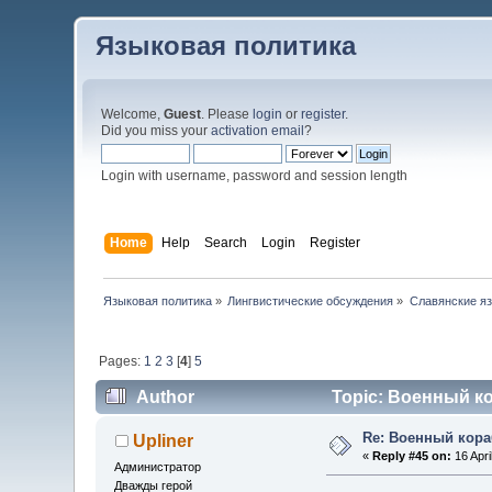
Языковая политика
Welcome,
Guest
. Please
login
or
register
.
Did you miss your
activation email
?
Login with username, password and session length
Home
Help
Search
Login
Register
Языковая политика
»
Лингвистические обсуждения
»
Славянские я
Pages:
1
2
3
[
4
]
5
Author
Topic: Военный ко
Re: Военный кор
Upliner
«
Reply #45 on:
16 Apri
Администратор
Дважды герой