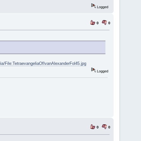
Logged
0
0
:TetraevangeliaOfIvanAlexanderFol45.jpg
Logged
0
0