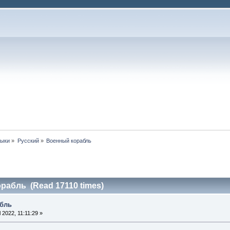
зыки
»
Русский
»
Военный корабль
рабль (Read 17110 times)
абль
l 2022, 11:11:29 »