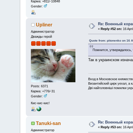
Карма: +811/-10848
Gender:
Re: Военный кор
Upliner
«
Reply #52 on:
16 Apri
Администратор
Дважды герой
Quote from: pitonenko on 16 A
Помнится, утверждалось, ч
Так в украинском изнач
Вход в Московское княжество 
Византийский цирк уехал, а 
Posts: 6371
Дві найголовніші помилки укра
Карма: +776/-31
Gender:
Кис-кис-кис!
Re: Военный кор
Tanuki-san
«
Reply #53 on:
16 Apri
Администратор