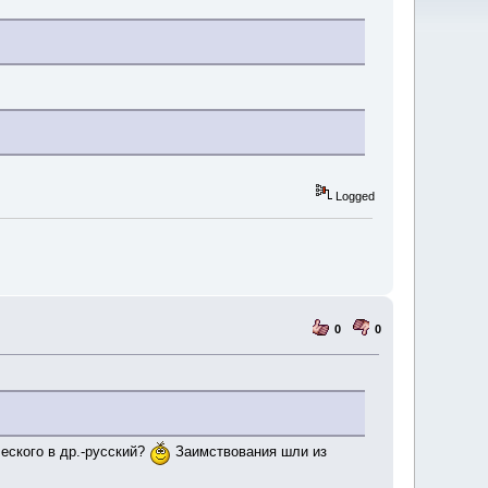
Logged
0
0
ческого в др.-русский?
Заимствования шли из