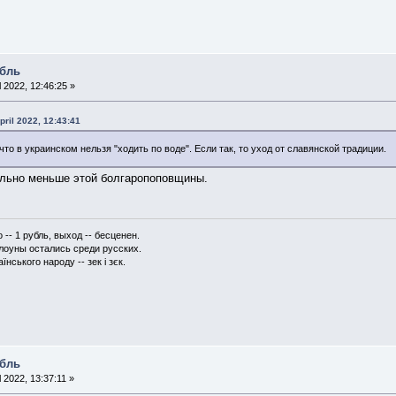
абль
l 2022, 12:46:25 »
pril 2022, 12:43:41
то в украинском нельзя "ходить по воде". Если так, то уход от славянской традиции.
ально меньше этой болгаропоповщины.
-- 1 рубль, выход -- бесценен.
клоуны остались среди русских.
їнського народу -- зек і зєк.
абль
l 2022, 13:37:11 »