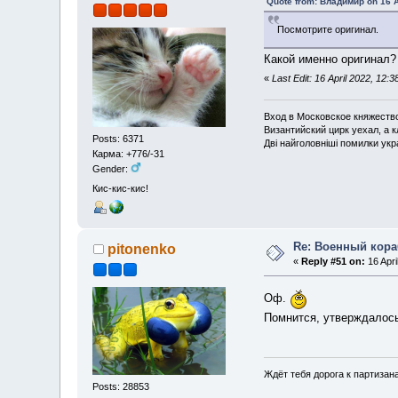
Quote from: Владимир on 16 A
Посмотрите оригинал.
Какой именно оригинал?
«
Last Edit: 16 April 2022, 12:3
Вход в Московское княжество 
Византийский цирк уехал, а 
Posts: 6371
Дві найголовніші помилки укра
Карма: +776/-31
Gender:
Кис-кис-кис!
Re: Военный кор
pitonenko
«
Reply #51 on:
16 Apri
Оф.
Помнится, утверждалось,
Ждёт тебя дорога к партизан
Posts: 28853