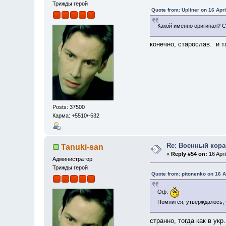
Трижды герой
Quote from: Upliner on 16 Apri
Какой именно оригинал? С
конечно, старослав. и т
Posts: 37500
Карма: +5510/-532
Re: Военный кор
Tanuki-san
«
Reply #54 on:
16 Apri
Администратор
Трижды герой
Quote from: pitonenko on 16 A
Оф.
Помнится, утверждалось, ч
странно, тогда как в у