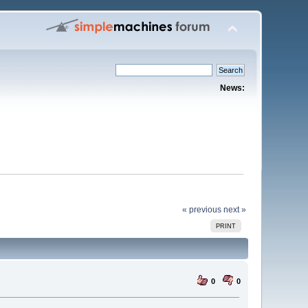
News:
« previous
next »
PRINT
0
0