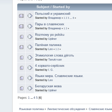
Subject
/
Started by
Польский и украинский
Started by
Владимир
«
1
2
3
...
8
»
Пары в славянских
Started by
Владимир
«
1
2
»
Rozmowy po polsku
Started by
Upliner
Палёная палинка
Started by
Leo
«
1
2
»
Этимология слова дёготь
Started by
Tanuki-san
4 хорвато-сербских
Started by
I. G.
Языки мира. Славянские языки.
Started by
Leo
Беларуская мова
Started by
Upliner
Pages:
1
...
4
5
[
6
]
Языковая политика
»
Лингвистические обсуждения
»
Славянские язык