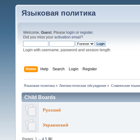
Языковая политика
Welcome,
Guest
. Please
login
or
register
.
Did you miss your
activation email
?
Login with username, password and session length
Home
Help
Search
Login
Register
Языковая политика
»
Лингвистические обсуждения
»
Славянские язык
Child Boards
Русский
Украинский
Pages:
1
...
4
5
[
6
]