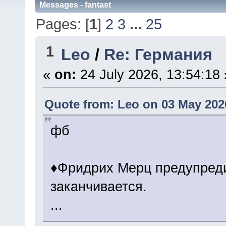
Messages - fantast
Pages: [
1
]
2
3
...
25
1
Leo
/
Re: Германия
«
on:
24 July 2026, 13:54:18 
Quote from: Leo on 03 May 2026
фб
♦️Фридрих Мерц предупред
заканчивается.
...