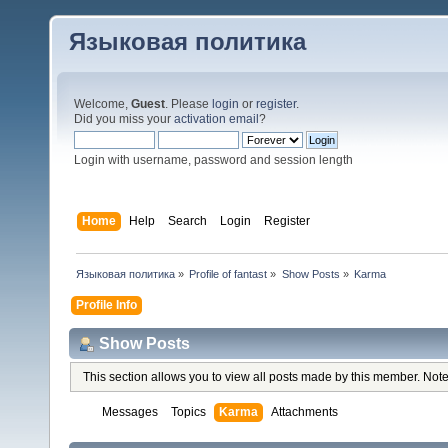
Языковая политика
Welcome,
Guest
. Please
login
or
register
.
Did you miss your
activation email
?
Login with username, password and session length
Home
Help
Search
Login
Register
Языковая политика
»
Profile of fantast
»
Show Posts
»
Karma
Profile Info
Show Posts
This section allows you to view all posts made by this member. Note
Messages
Topics
Karma
Attachments