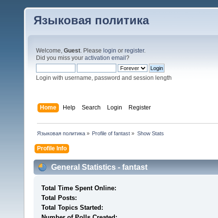
Языковая политика
Welcome,
Guest
. Please
login
or
register
.
Did you miss your
activation email
?
Login with username, password and session length
Home
Help
Search
Login
Register
Языковая политика
»
Profile of fantast
»
Show Stats
Profile Info
General Statistics - fantast
Total Time Spent Online:
Total Posts:
Total Topics Started:
Number of Polls Created: