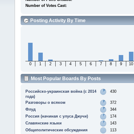
Number of Votes Cast:
Posting Activity By Time
0
1
2
3
4
5
6
7
8
9
10
Most Popular Boards By Posts
Российско-украинская война (с 2014
430
года)
Разговоры о всяком
372
Флуд
344
Россия (начиная с улуса Джучи)
174
Славянские языки
143
Общеполитические обсуждения
113