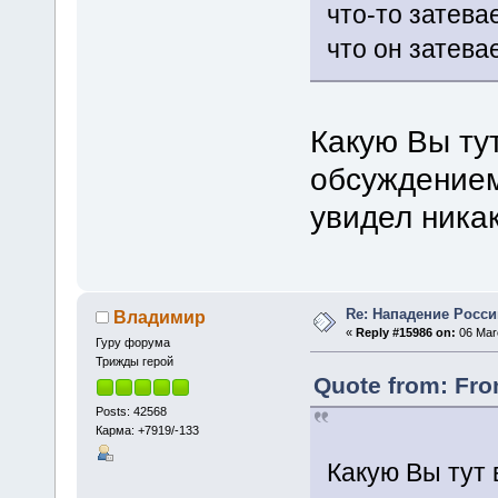
что-то затева
что он затева
Какую Вы ту
обсуждением
увидел ника
Re: Нападение Росси
Владимир
«
Reply #15986 on:
06 Marc
Гуру форума
Трижды герой
Quote from: Fr
Posts: 42568
Карма: +7919/-133
Какую Вы тут