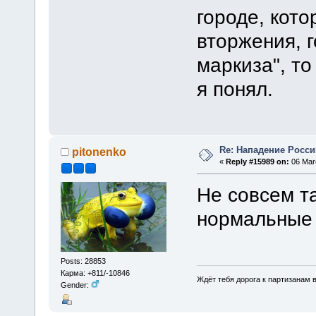
городе, кото
вторжения, 
маркиза", т
я понял.
Re: Нападение Росси
pitonenko
«
Reply #15989 on:
06 Marc
Не совсем т
нормальные 
Posts: 28853
Карма: +811/-10846
Ждёт тебя дорога к партизанам в
Gender: