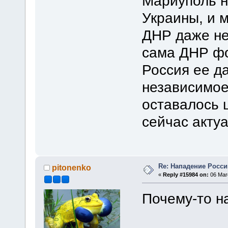
Мариуполь н
Украины, и 
ДНР даже не
сама ДНР фо
Россия ее д
независимое
оставалось 
сейчас акту
Re: Нападение Росси
pitonenko
«
Reply #15984 on:
06 Marc
Почему-то н