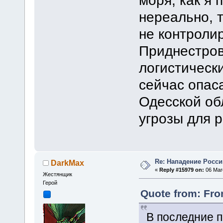
моря, как я 
нереально, 
не контроли
Приднестров
логистически
сейчас опас
Одесской об
угрозы для р
Re: Нападение Росси
DarkMax
«
Reply #15979 on:
06 Marc
Жестянщик
Герой
Quote from: Fr
В последние п