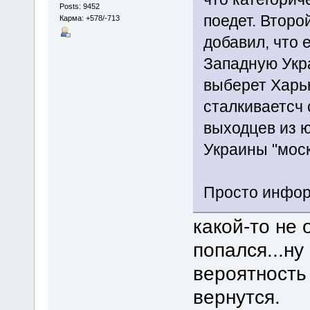
Posts: 9452
поедет. Второ
Карма: +578/-713
добавил, что 
Западную Укра
выберет Харьк
сталкиваетсч 
выходцев из 
Украины "мос
Просто инфор
какой-то не
попался...ну
вероятность 
вернутся.