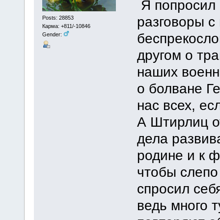
Я попросил 
разговоры с
Posts: 28853
Карма: +811/-10846
беспрекослов
Gender:
другом о тра
наших военн
о болване Ге
нас всех, е
А Штирлиц о
дела развив
родине и к 
чтобы слепо
спросил себя
ведь много 