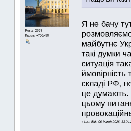
Я не бачу ту
Posts: 2859
розмовляємо
Карма: +706/-50
майбутнє Укр
такі думки ч
ситуація так
ймовірність 
складі РФ, н
це думають. 
цьому питан
провокаційн
«
Last Edit: 06 March 2026, 13:0