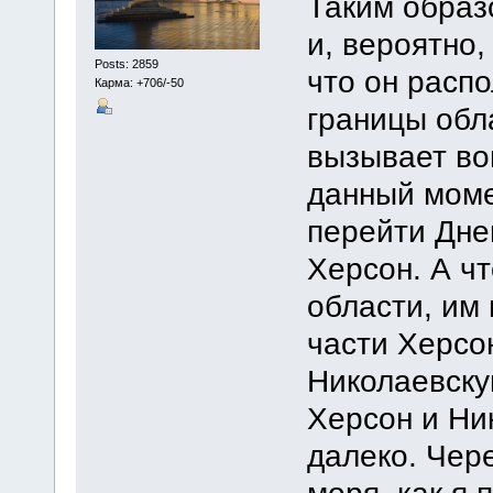
Таким образ
и, вероятно,
Posts: 2859
что он расп
Карма: +706/-50
границы обла
вызывает во
данный моме
перейти Дне
Херсон. А ч
области, им
части Херсо
Николаевску
Херсон и Ни
далеко. Чере