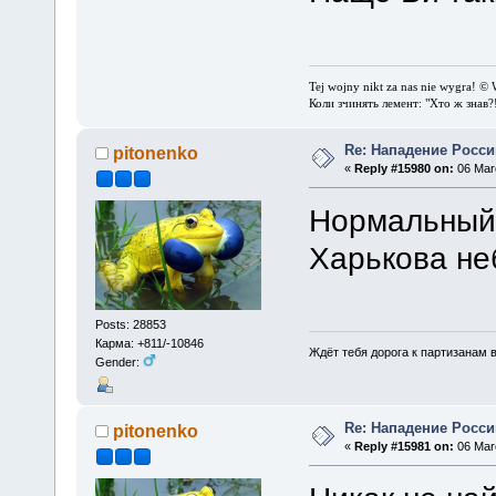
Tej wojny nikt za nas nie wygra! © 
Коли зчинять лемент: "Хто ж знав?
Re: Нападение Росси
pitonenko
«
Reply #15980 on:
06 Marc
Нормальный 
Харькова не
Posts: 28853
Карма: +811/-10846
Ждёт тебя дорога к партизанам в
Gender:
Re: Нападение Росси
pitonenko
«
Reply #15981 on:
06 Marc