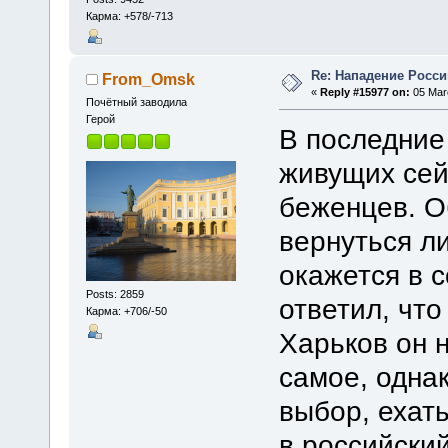
Карма: +578/-713
Re: Нападение Росси
From_Omsk
«
Reply #15977 on:
05 Marc
Почётный заводила
Герой
В последние
живущих сей
беженцев. О
вернуться ли
окажется в 
Posts: 2859
ответил, что
Карма: +706/-50
Харьков он н
самое, однак
выбор, ехат
в российский