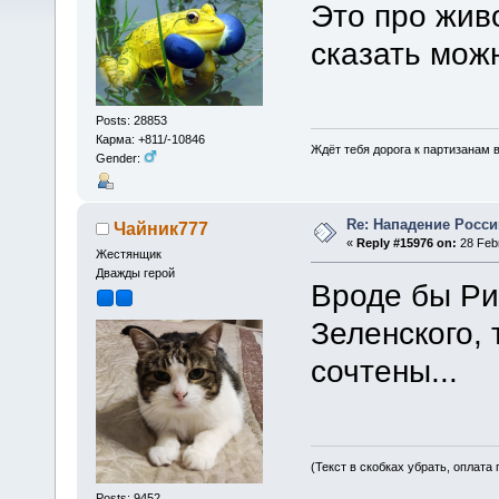
Это про жив
сказать мож
Posts: 28853
Карма: +811/-10846
Ждёт тебя дорога к партизанам в
Gender:
Re: Нападение Росси
Чайник777
«
Reply #15976 on:
28 Febr
Жестянщик
Дважды герой
Вроде бы Ри
Зеленского, 
сочтены...
(Текст в скобках убрать, оплата
Posts: 9452