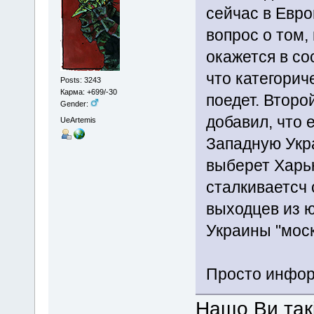
сейчас в Евро
вопрос о том,
окажется в со
что категорич
Posts: 3243
Карма: +699/-30
поедет. Второ
Gender:
добавил, что 
UeArtemis
Западную Укра
выберет Харьк
сталкиваетсч 
выходцев из 
Украины "мос
Просто инфор
Нащо Ви такі