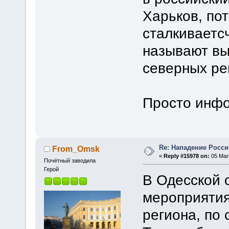
Харьков, по
сталкиваетсч
называют вы
северных ре
Просто инф
Re: Нападение Росси
From_Omsk
«
Reply #15978 on:
05 Marc
Почётный заводила
Герой
В Одесской 
мероприятия
региона, по 