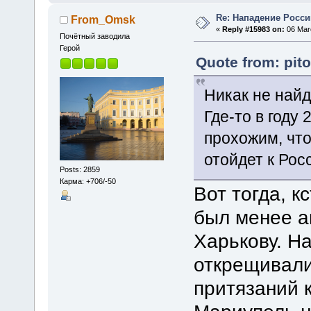
Re: Нападение Росси
From_Omsk
«
Reply #15983 on:
06 Marc
Почётный заводила
Герой
Quote from: pit
Никак не найд
Где-то в году
прохожим, что
отойдет к Рос
Posts: 2859
Карма: +706/-50
Вот тогда, к
был менее а
Харькову. Н
открещивали
притязаний 