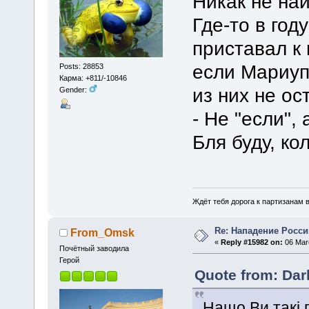
Никак не най
Где-то в год
приставал к 
если Мариуп
Posts: 28853
Карма: +811/-10846
из них не ос
Gender:
- Не "если", а
Бля буду, ко
Ждёт тебя дорога к партизанам в
Re: Нападение Росси
From_Omsk
«
Reply #15982 on:
06 Marc
Почётный заводила
Герой
Quote from: Dar
Нащо Ви такі 