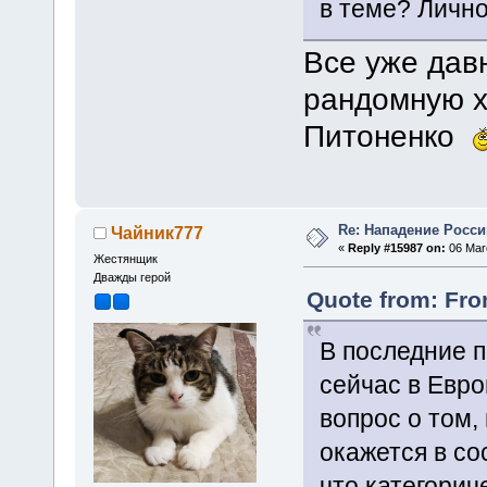
в теме? Лично
Все уже дав
рандомную хр
Питоненко
Re: Нападение Росси
Чайник777
«
Reply #15987 on:
06 Marc
Жестянщик
Дважды герой
Quote from: Fr
В последние п
сейчас в Евро
вопрос о том,
окажется в со
что категорич