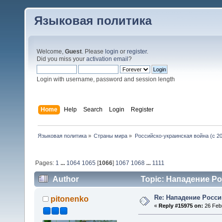
Языковая политика
Welcome,
Guest
. Please
login
or
register
.
Did you miss your
activation email
?
Login with username, password and session length
Home
Help
Search
Login
Register
Языковая политика
»
Страны мира
»
Российско-украинская война (с 20
Pages:
1
...
1064
1065
[
1066
]
1067
1068
...
1111
Author
Topic: Нападение Ро
Re: Нападение Росси
pitonenko
«
Reply #15975 on:
26 Febr