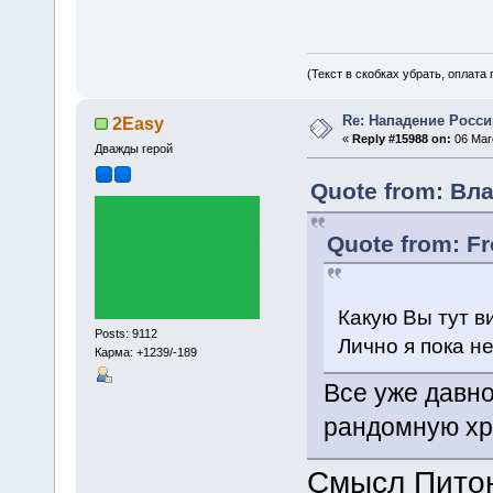
(Текст в скобках убрать, оплата
Re: Нападение Росси
2Easy
«
Reply #15988 on:
06 Marc
Дважды герой
Quote from: Вла
Quote from: F
Какую Вы тут в
Posts: 9112
Лично я пока не
Карма: +1239/-189
Все уже давн
рандомную хр
Смысл Питон