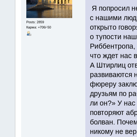
Я попросил не
с нашими людь
Posts: 2859
открыто говор
Карма: +706/-50
о тупости наш
Риббентропа, 
что ждет нас 
А Штирлиц отв
развиваются н
фюреру заключ
друзьям по ра
ли он?» У нас
повторяют абр
болван. Почем
никому не вер