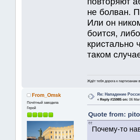
повторяют а
не болван. 
Или он ником
боится, либо
кристально ч
таком случа
Ждёт тебя дорога к партизанам в
Re: Нападение Росси
From_Omsk
«
Reply #15985 on:
06 Marc
Почётный заводила
Герой
Quote from: pit
Почему-то на