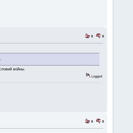
0
0
.
словий войны.
Logged
0
0