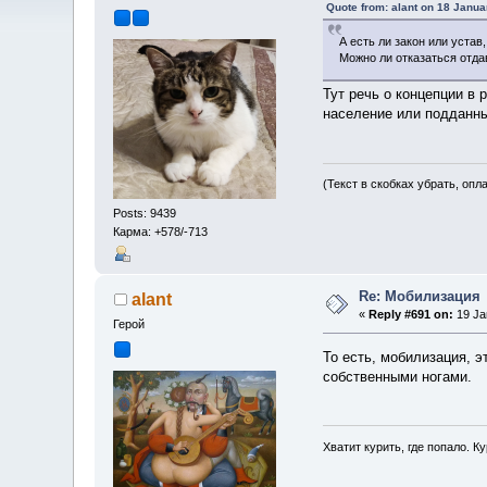
Quote from: alant on 18 Janua
А есть ли закон или уста
Можно ли отказаться отда
Тут речь о концепции в 
население или подданны
(Текст в скобках убрать, опл
Posts: 9439
Карма: +578/-713
Re: Мобилизация
alant
«
Reply #691 on:
19 Jan
Герой
То есть, мобилизация, 
собственными ногами.
Хватит курить, где попало. Ку