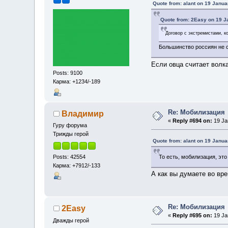
Quote from: alant on 19 Janua
Quote from: 2Easy on 19 J
Договор с экстремистами, к
Большинство россиян не с
Если овца считает волка
Posts: 9100
Карма: +1234/-189
Re: Мобилизация
Владимир
«
Reply #694 on:
19 Ja
Гуру форума
Трижды герой
Quote from: alant on 19 Janua
Posts: 42554
То есть, мобилизация, эт
Карма: +7912/-133
А как вы думаете во в
Re: Мобилизация
2Easy
«
Reply #695 on:
19 Ja
Дважды герой