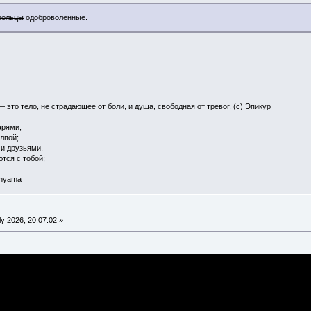
вольцы
одоброволенные.
— это тело, не страдающее от боли, и душа, свободная от тревог. (с) Эпикур
арями,
олпой;
 и друзьями,
ются с тобой;
 nyama
y 2026, 20:07:02 »