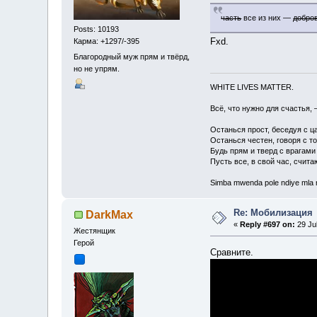
часть
все из них —
добро
Posts: 10193
Fxd.
Карма: +1297/-395
Благородный муж прям и твёрд,
но не упрям.
WHITE LIVES MATTER.
Всё, что нужно для счастья, 
Останься прост, беседуя с ц
Останься честен, говоря с т
Будь прям и тверд с врагами
Пусть все, в свой час, счита
Simba mwenda pole ndiye mla
Re: Мобилизация
DarkMax
«
Reply #697 on:
29 Jul
Жестянщик
Герой
Сравните.