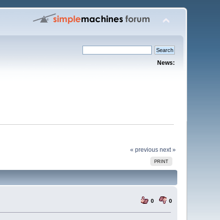
News:
« previous
next »
PRINT
0
0