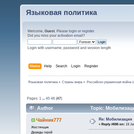
Языковая политика
Welcome,
Guest
. Please
login
or
register
.
Did you miss your
activation email
?
Login with username, password and session length
Home
Help
Search
Login
Register
Языковая политика
»
Страны мира
»
Российско-украинская война (с
Pages:
1
...
45
46
[
47
]
Author
Topic: Мобилизаци
Re: Мобилизация
Чайник777
«
Reply #690 on:
19 Ja
Жестянщик
Дважды герой