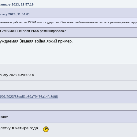
anuary 2023, 13:57:19
nuary 2023, 11:54:01
временное рабство от МОРФ или государства. Оно может мобилизованного послать разминировать тер
мя 2МВ минные поля РККА разминировала?
уждаемая Зимняя война яркий пример.
nuary 2023, 03:09:33 »
s/23/01/2023/63ce51e69a79476a14fc3d98
ловек
илетку в четыре года.