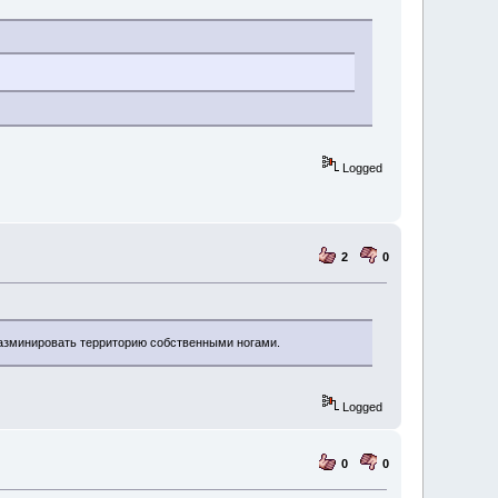
Logged
2
0
разминировать территорию собственными ногами.
Logged
0
0