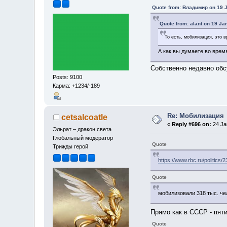
Quote from: Владимир on 19 J
Quote from: alant on 19 Ja
То есть, мобилизация, это 
А как вы думаете во вре
Собственно недавно обс
Posts: 9100
Карма: +1234/-189
Re: Мобилизация
cetsalcoatle
«
Reply #696 on:
24 Ja
Эльрат – дракон света
Глобальный модератор
Quote
Трижды герой
https://www.rbc.ru/politic
Quote
мобилизовали 318 тыс. че
Прямо как в СССР - пят
Quote