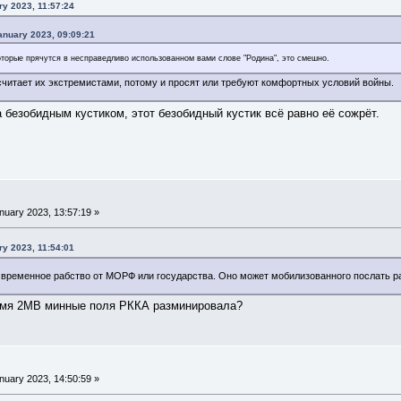
ry 2023, 11:57:24
anuary 2023, 09:09:21
оторые прячутся в несправедливо использованном вами слове "Родина", это смешно.
читает их экстремистами, потому и просят или требуют комфортных условий войны.
 безобидным кустиком, этот безобидный кустик всё равно её сожрёт.
nuary 2023, 13:57:19 »
ry 2023, 11:54:01
о временное рабство от МОРФ или государства. Оно может мобилизованного послать 
ремя 2МВ минные поля РККА разминировала?
nuary 2023, 14:50:59 »