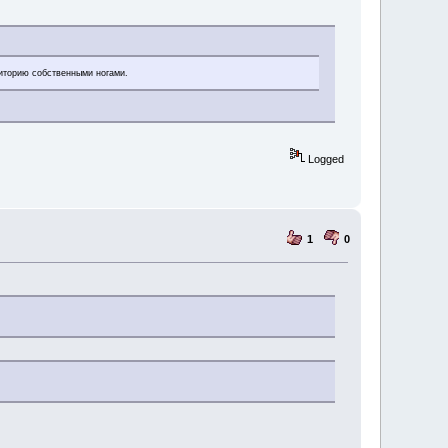
риторию собственными ногами.
Logged
1
0