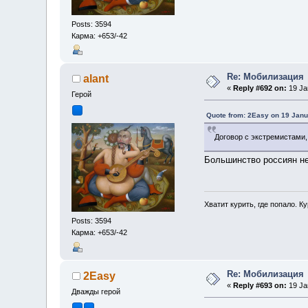
Posts: 3594
Карма: +653/-42
Re: Мобилизация
alant
«
Reply #692 on:
19 Jan
Герой
Quote from: 2Easy on 19 Janu
Договор с экстремистами,
Большинство россиян не
Хватит курить, где попало. Ку
Posts: 3594
Карма: +653/-42
Re: Мобилизация
2Easy
«
Reply #693 on:
19 Jan
Дважды герой