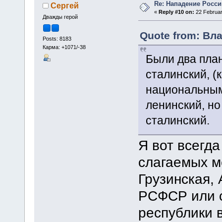
Re: Нападение Росси
Сергей
«
Reply #10 on:
22 Februar
Дважды герой
Quote from: Вла
Posts: 8183
Карма: +1071/-38
Были два пла
сталинский, (
национальным
ленинский, но
сталинский.
Я вот всегд
слагаемых м
Грузинская,
РСФСР или 
республики 