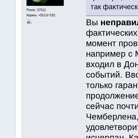
так фактически
Posts: 37511
Карма: +5513/-532
Вы
неправи
фактических
момент пров
например с 
входил в Дон
событий. Вв
только гара
продолжение
сейчас почт
Чемберлена,
удовлетвори
исчерпан. Ка