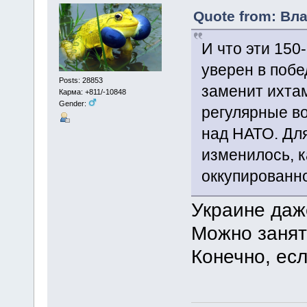
Quote from: Вла
И что эти 150
уверен в побе
Posts: 28853
заменит ихта
Карма: +811/-10848
Gender:
регулярные во
над НАТО. Дл
изменилось, к
оккупированно
Украине даж
Можно занят
Конечно, есл