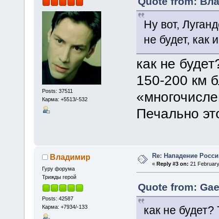
Quote from: Вла
Ну вот, Луган
не будет, как 
как не будет
150-200 км б
Posts: 37511
«многочисле
Карма: +5513/-532
Печально эт
Re: Нападение Росси
Владимир
«
Reply #3 on:
21 February
Гуру форума
Трижды герой
Quote from: Gae
Posts: 42587
Карма: +7934/-133
как не будет?