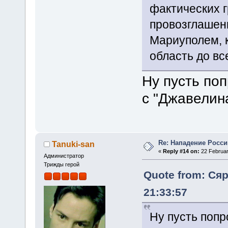
фактических г
провозглашени
Мариуполем, 
область до вс
Ну пусть по
с "Джавелин
Re: Нападение Росси
Tanuki-san
«
Reply #14 on:
22 Februar
Администратор
Трижды герой
Quote from: Сяр
21:33:57
Ну пусть попр