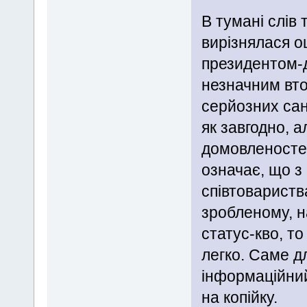
В тумані слів 
вирізнялася о
президентом-
незначним вто
серйозних сан
як завгодно, а
домовленостей
означає, що з 
співтовариств
зробленому, н
статус-кво, то
легко. Саме д
інформаційний
на копійку.