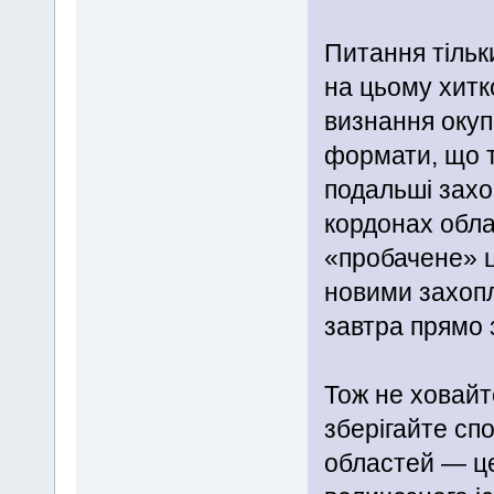
Питання тільк
на цьому хитк
визнання окуп
формати, що т
подальші захо
кордонах обла
«пробачене» ц
новими захопл
завтра прямо з
Тож не ховайте
зберігайте спо
областей — це