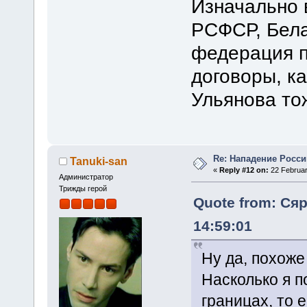
Изначально 
РСФСР, Бела
федерация п
договоры, ка
Ульянова то
Re: Нападение Росси
Tanuki-san
«
Reply #12 on:
22 Februar
Администратор
Трижды герой
Quote from: Сяр
14:59:01
Ну да, похоже
Насколько я 
границах, то 