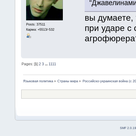
"Джавелинами
вы думаете,
Posts: 37511
при ударе с
Карма: +5513/-532
агрофюрера
Pages: [
1
]
2
3
...
1111
Языковая политика
»
Страны мира
»
Российско-украинская война (с 20
SMF 2.0.1