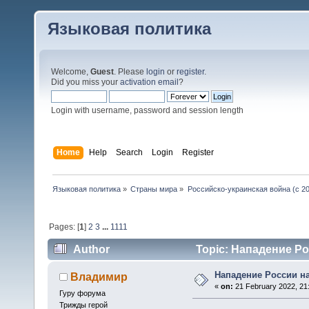
Языковая политика
Welcome,
Guest
. Please
login
or
register
.
Did you miss your
activation email
?
Login with username, password and session length
Home
Help
Search
Login
Register
Языковая политика
»
Страны мира
»
Российско-украинская война (с 20
Pages: [
1
]
2
3
...
1111
Author
Topic: Нападение Ро
Нападение России н
Владимир
«
on:
21 February 2022, 21
Гуру форума
Трижды герой