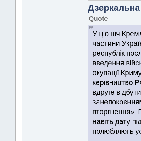
Дзеркальна
Quote
У цю ніч Крем
частини Украї
республік пос
введення війс
окупації Криму
керівництво Р
вдруге відбут
занепокоєнням
вторгнення». 
навіть дату п
полюбляють ус