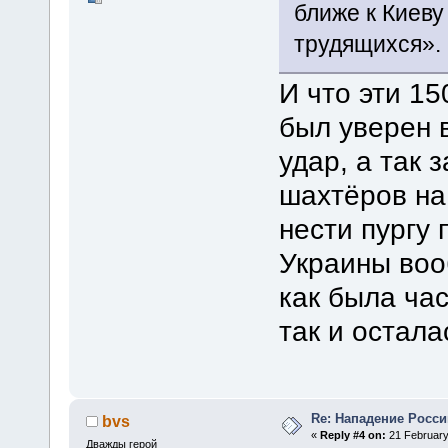
ближе к Киев
трудящихся». 
И что эти 1
был уверен 
удар, а так 
шахтёров на
нести пургу
Украины воо
как была ча
так и остала
Re: Нападение Росси
bvs
«
Reply #4 on:
21 February
Дважды герой