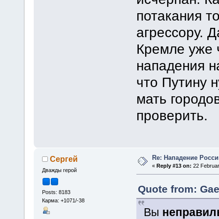
потакания то
агрессору. Д
Кремле уже 
нападения на
что Путину 
мать городов
проверить.
Re: Нападение Росси
Сергей
«
Reply #13 on:
22 Februar
Дважды герой
Quote from: Gae
Posts: 8183
Карма: +1071/-38
Вы
неправил