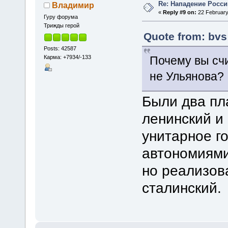
Re: Нападение Росси
Владимир
«
Reply #9 on:
22 February
Гуру форума
Трижды герой
Quote from: bvs
Posts: 42587
Карма: +7934/-133
Почему вы сч
не Ульянова?
Были два п
ленинский и
унитарное г
автономиями
но реализов
сталинский.