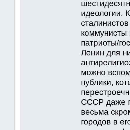
шестидесятн
идеологии. К
сталинистов
коммунисты 
патриоты/го
Ленин для н
антирелигио
можно вспом
публики, ко
перестроечно
СССР даже п
весьма скро
городов в ег