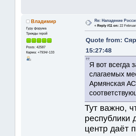
Re: Нападение Росси
Владимир
«
Reply #11 on:
22 Februar
Гуру форума
Трижды герой
Quote from: Сяр
Posts: 42587
15:27:48
Карма: +7934/-133
Я вот всегда 
слагаемых ме
Армянская АС
соответствую
Тут важно, ч
республики 
центр даёт 