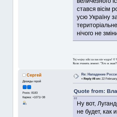
величезного і
стався вісім р
усю Україну за
територіальне
нічого не змін
Tej wojny nikt za nas nie wygra! © 
Коли зчинять лемент: "Хто ж знав?
Re: Нападение Росси
Сергей
«
Reply #8 on:
22 February
Дважды герой
Quote from: Вла
Posts: 8183
Карма: +1071/-38
Ну вот, Луган
не будет, как 