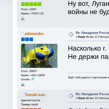
Ну вот, Луга
Posts: 42587
войны не буд
Карма: +7934/-133
Re: Нападение Росси
pitonenko
«
Reply #1 on:
21 February
Насколько г.
Не держи па
Posts: 28853
Карма: +811/-10848
Ждёт тебя дорога к партизанам в
Gender:
Re: Нападение Росси
Tanuki-san
«
Reply #2 on:
21 February
Администратор
Трижды герой