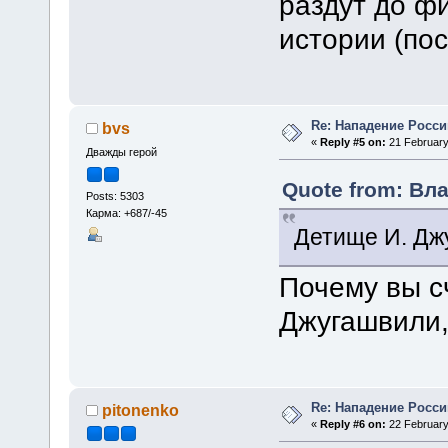
раздут до ф
истории (пос
Re: Нападение Росси
bvs
«
Reply #5 on:
21 February
Дважды герой
Quote from: Вла
Posts: 5303
Карма: +687/-45
Детище И. Джу
Почему вы 
Джугашвили,
Re: Нападение Росси
pitonenko
«
Reply #6 on:
22 February