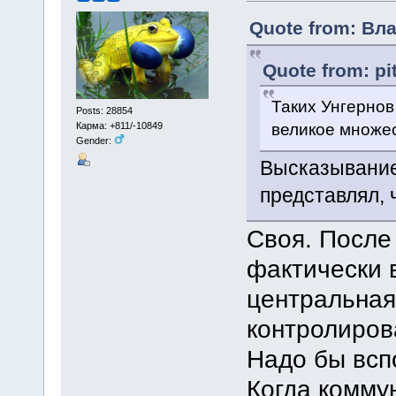
Quote from: Вл
Quote from: pi
Таких Унгернов
Posts: 28854
великое множес
Карма: +811/-10849
Gender:
Высказывание
представлял, 
Своя. После
фактически в
центральная
контролиров
Надо бы всп
Когда комму