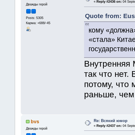
«
Reply #2436 on:
04 Septe
Дважды герой
Quote from: Eus
Posts: 5305
Карма: +688/-45
кому «должн
«стала» Китае
государствен
Внутренняя М
так что нет.
потому, что
раньше, чем
Re: Всякий юмор
bvs
«
Reply #2437 on:
04 Septe
Дважды герой