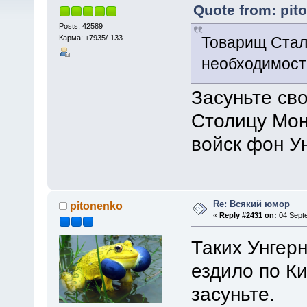
Quote from: pit
Posts: 42589
Карма: +7935/-133
Товарищ Стал
необходимост
Засуньте св
Столицу Мон
войск фон Ун
Re: Всякий юмор
pitonenko
«
Reply #2431 on:
04 Septe
Таких Унгерн
ездило по К
засуньте.