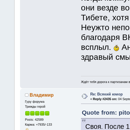
они везде в
Тибете, хотя
Неужто непо
благодаря ВК
всплыл.
Ан
здравый смы
Ждёт тебя дорога к партизанам в
Re: Всякий юмор
Владимир
«
Reply #2435 on:
04 Septe
Гуру форума
Трижды герой
Quote from: pit
Posts: 42589
Карма: +7935/-133
Своя. После 1