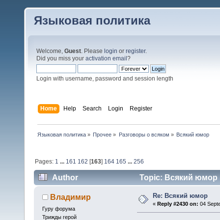
Языковая политика
Welcome,
Guest
. Please
login
or
register
.
Did you miss your
activation email
?
Login with username, password and session length
Home
Help
Search
Login
Register
Языковая политика
»
Прочее
»
Разговоры о всяком
»
Всякий юмор
Pages:
1
...
161
162
[
163
]
164
165
...
256
Author
Topic: Всякий юмор 
Re: Всякий юмор
Владимир
«
Reply #2430 on:
04 Septe
Гуру форума
Трижды герой