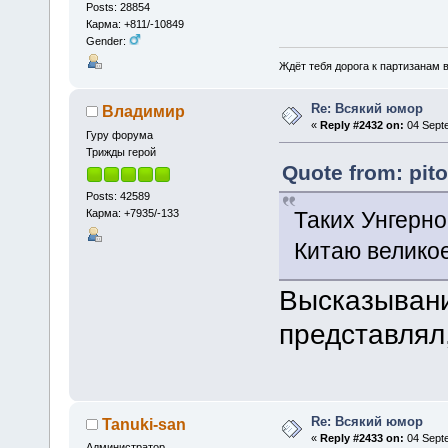
Posts: 28854
Карма: +811/-10849
Gender:
Ждёт тебя дорога к партизанам в
Re: Всякий юмор
Владимир
«
Reply #2432 on:
04 Septe
Гуру форума
Трижды герой
Quote from: pit
Posts: 42589
Карма: +7935/-133
Таких Унгерно
Китаю велико
Высказывани
представлял,
Re: Всякий юмор
Tanuki-san
«
Reply #2433 on:
04 Septe
Администратор