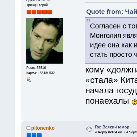
Трижды герой
Quote from: Чай
Согласен с т
Монголия явля
идее она как 
стать просто 
кому «долж
Posts: 37516
Карма: +5518/-532
«стала» Кита
начала госу
понаехалы
Re: Всякий юмор
pitonenko
«
Reply #2434 on:
04 Septe