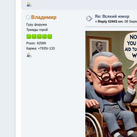
Re: Всякий юмор
Владимир
«
Reply #2443 on:
08 Septe
Гуру форума
Трижды герой
Posts: 42589
Карма: +7935/-133