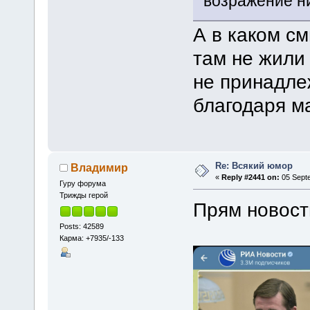
возражение н
А в каком с
там не жили 
не принадле
благодаря м
Re: Всякий юмор
Владимир
«
Reply #2441 on:
05 Septe
Гуру форума
Трижды герой
Прям новост
Posts: 42589
Карма: +7935/-133