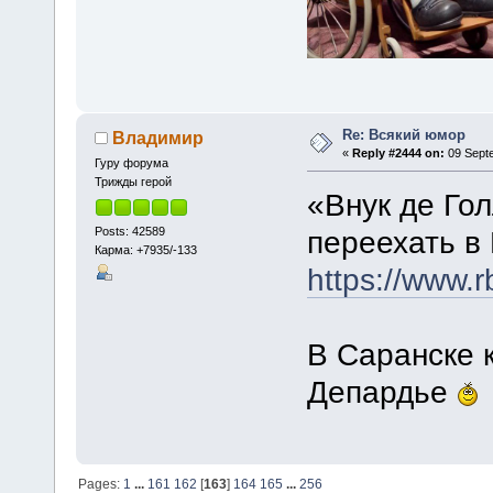
Re: Всякий юмор
Владимир
«
Reply #2444 on:
09 Septe
Гуру форума
Трижды герой
«Внук де Гол
Posts: 42589
переехать в
Карма: +7935/-133
https://www.
В Саранске к
Депардье
Pages:
1
...
161
162
[
163
]
164
165
...
256