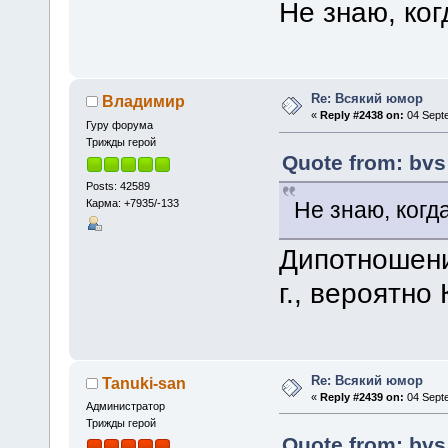
Не знаю, ког
Re: Всякий юмор
Владимир
«
Reply #2438 on:
04 Septe
Гуру форума
Трижды герой
Quote from: bvs
Posts: 42589
Карма: +7935/-133
Не знаю, когд
Дипотношени
г., вероятно
Re: Всякий юмор
Tanuki-san
«
Reply #2439 on:
04 Septe
Администратор
Трижды герой
Quote from: bvs