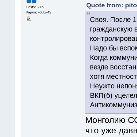
Quote from: pit
Posts: 5305
Карма: +688/-45
Своя. После 1
гражданскую в
контролирова
Надо бы вспом
Когда коммуни
везде восстан
хотя местност
Неужто непоня
ВКП(б) уцелел
Антикоммуниз
Монголию СС
что уже дав