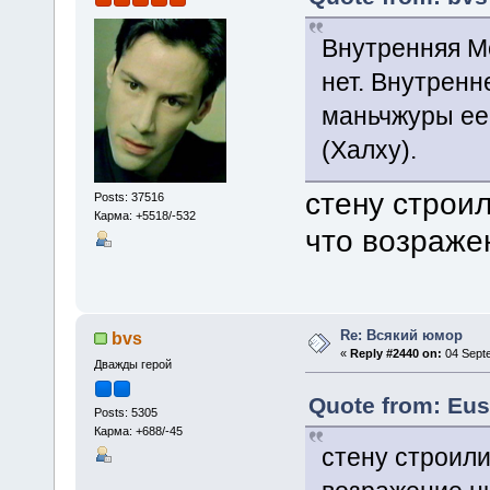
Внутренняя Мо
нет. Внутренн
маньчжуры ее
(Халху).
стену строил
Posts: 37516
Карма: +5518/-532
что возраже
Re: Всякий юмор
bvs
«
Reply #2440 on:
04 Septe
Дважды герой
Quote from: Eus
Posts: 5305
Карма: +688/-45
стену строили