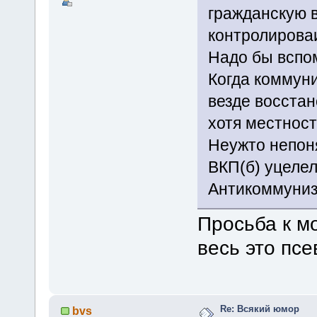
гражданскую в
контролирова
Надо бы вспом
Когда коммуни
везде восстан
хотя местност
Неужто непоня
ВКП(б) уцелел
Антикоммуниз
Просьба к м
весь это пс
Re: Всякий юмор
bvs