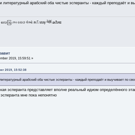
 и литературный арабский оба чистые эсперанты - каждый преподаёт и в
 လေဩ লেও ଲେଓ લેઓ ลเโ លេអុ ལེཨོ ລເໂກະ
фавит
mber 2019, 15:59:51 »
er 2019, 15:52:38
 литературный арабский оба чистые эсперанты - каждый преподаёт и выучивает по св
ская эсперанта представляет вполне реальный идиом определённого этап
 эсперанта мне пока непонятно