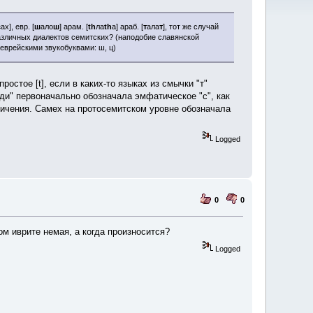
с
ах], евр. [
ш
ало
ш
] арам. [
th
ла
th
а] араб. [
т
ала
т
], тот же случай
азличных диалектов семитских? (наподобие славянской
и еврейскими звукобуквами: ш, ц)
остое [t], если в каких-то языках из смычки "т"
ади" первоначально обозначала эмфатическое "с", как
Logged
0
0
ом иврите немая, а когда произносится?
Logged