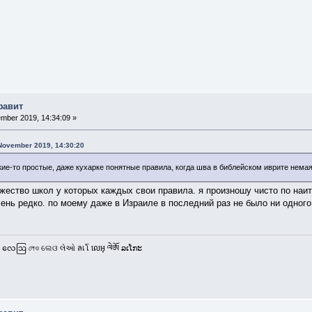
фавит
mber 2019, 14:34:09 »
 November 2019, 14:30:20
акие-то простые, даже кухарке понятные правила, когда шва в библейском иврите немая
ожество школ у которых каждых свои правила. я произношу чисто по наи
ень редко. по моему даже в Израиле в последний раз не было ни одного
 လေဩ লেও ଲେଓ લેઓ ลเโ លេអុ ལེཨོ ລເໂກະ