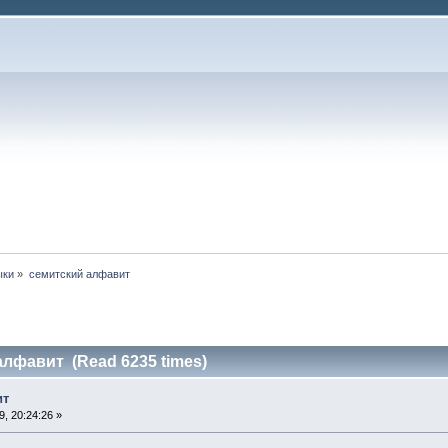
ыки
»
семитский алфавит
алфавит (Read 6235 times)
ит
, 20:24:26 »