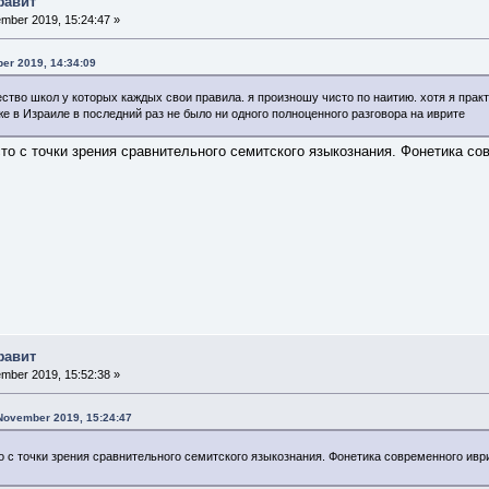
фавит
mber 2019, 15:24:47 »
er 2019, 14:34:09
ество школ у которых каждых свои правила. я произношу чисто по наитию. хотя я пра
же в Израиле в последний раз не было ни одного полноценного разговора на иврите
то с точки зрения сравнительного семитского языкознания. Фонетика сов
фавит
mber 2019, 15:52:38 »
 November 2019, 15:24:47
о с точки зрения сравнительного семитского языкознания. Фонетика современного ивр