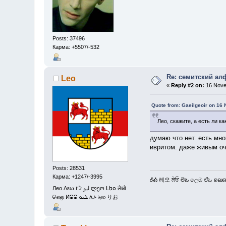
Posts: 37496
Карма: +5507/-532
Re: семитский ал
Leo
«
Reply #2 on:
16 Nove
Quote from: Gaeilgeoir on 16
Лео, скажите, а есть ли к
думаю что нет. есть мн
ивритом. даже живым оч
Posts: 28531
Карма: +1247/-3995
ᎴᎣ 레오 ਲੇਓ లెఒ ලෙඔ ಲೆಒ ലെഒ
Лео Λεω ليو ליו ლეო Լեօ लेओ
லெஒ ⵍⴻⵓ ܠܝܘ ሌኦ ⲗⲉⲟ りお