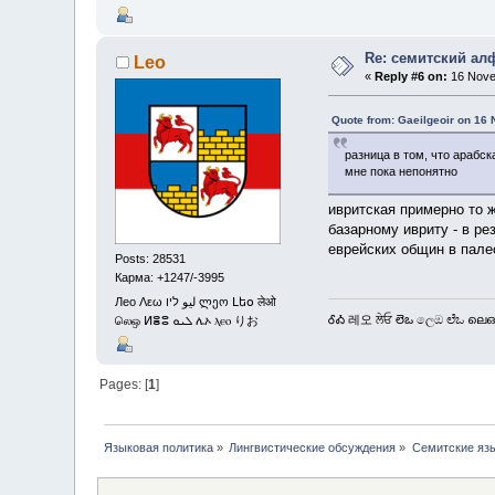
Re: семитский ал
Leo
«
Reply #6 on:
16 Nove
Quote from: Gaeilgeoir on 16
разница в том, что арабс
мне пока непонятно
ивритская примерно то ж
базарному ивриту - в ре
еврейских общин в пал
Posts: 28531
Карма: +1247/-3995
Лео Λεω ليو ליו ლეო Լեօ लेओ
ᎴᎣ 레오 ਲੇਓ లెఒ ලෙඔ ಲೆಒ ലെഒ
லெஒ ⵍⴻⵓ ܠܝܘ ሌኦ ⲗⲉⲟ りお
Pages: [
1
]
Языковая политика
»
Лингвистические обсуждения
»
Семитские яз