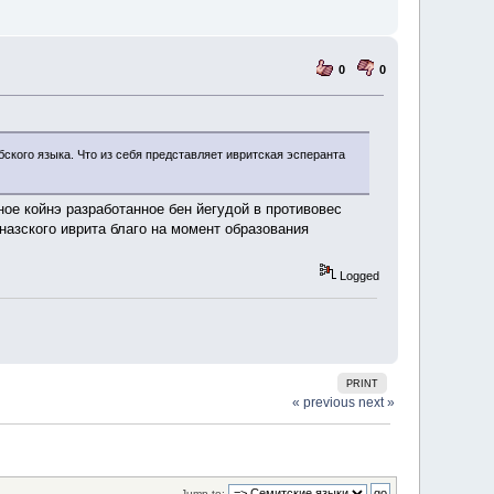
0
0
ского языка. Что из себя представляет ивритская эсперанта
ное койнэ разработанное бен йегудой в противовес
назского иврита благо на момент образования
Logged
PRINT
« previous
next »
Jump to: