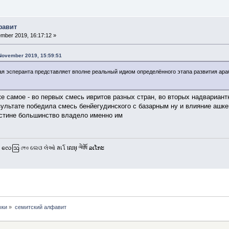
фавит
mber 2019, 16:17:12 »
 November 2019, 15:59:51
кая эсперанта представляет вполне реальный идиом определённого этапа развития араб
е самое - во первых смесь ивритов разных стран, во вторых надвариант
зультате победила смесь бенйегудинского с базарным ну и влияние ашке
естине большинство владело именно им
 လေဩ লেও ଲେଓ લેઓ ลเโ លេអុ ལེཨོ ລເໂກະ
ыки
»
семитский алфавит