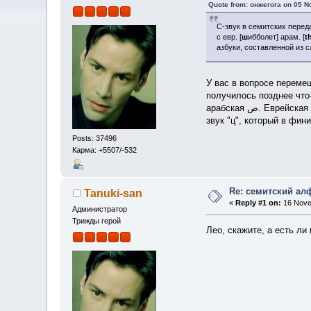
Quote from: онжегога on 05 N
С-звук в семитских перед
с евр. [
ш
ибболет] арам. [
t
азбуки, составленной из сл
У вас в вопросе перемеш
получилось позднее что-
арабская ص. Еврейская шин первоначально два звука обозначала, потому точку ставят для различения. Самех на протосемитском уровне обозначала
звук "ц", который в фин
Posts: 37496
Карма: +5507/-532
Re: семитский ал
Tanuki-san
«
Reply #1 on:
16 Nove
Администратор
Трижды герой
Лео, скажите, а есть ли