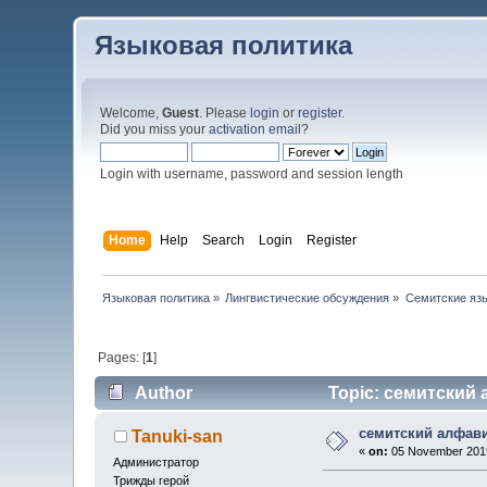
Языковая политика
Welcome,
Guest
. Please
login
or
register
.
Did you miss your
activation email
?
Login with username, password and session length
Home
Help
Search
Login
Register
Языковая политика
»
Лингвистические обсуждения
»
Семитские яз
Pages: [
1
]
Author
Topic: семитский 
семитский алфав
Tanuki-san
«
on:
05 November 2019
Администратор
Трижды герой