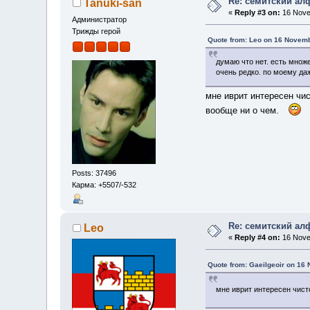
Re: семитский ал
Tanuki-san
«
Reply #3 on:
16 Nove
Администратор
Трижды герой
Quote from: Leo on 16 Novemb
думаю что нет. есть множ
очень редко. по моему да
мне иврит интересен чис
вообще ни о чем.
Posts: 37496
Карма: +5507/-532
Re: семитский ал
Leo
«
Reply #4 on:
16 Nove
Quote from: Gaeilgeoir on 16
мне иврит интересен чист