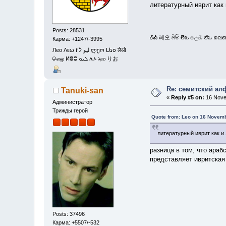
литературный иврит как
Posts: 28531
ᎴᎣ 레오 ਲੇਓ లెఒ ලෙඔ ಲೆಒ ലെഒ
Карма: +1247/-3995
Лео Λεω ليو ליו ლეო Լեօ लेओ
லெஒ ⵍⴻⵓ ܠܝܘ ሌኦ ⲗⲉⲟ りお
Re: семитский ал
Tanuki-san
«
Reply #5 on:
16 Nove
Администратор
Трижды герой
Quote from: Leo on 16 Novemb
литературный иврит как и
разница в том, что араб
представляет ивритская
Posts: 37496
Карма: +5507/-532