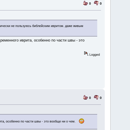
0
0
ктически не пользуюсь библейским ивритом. даже живым
ременного иврита, особенно по части швы - это
Logged
0
0
ита, особенно по части швы - это вообще ни о чем.