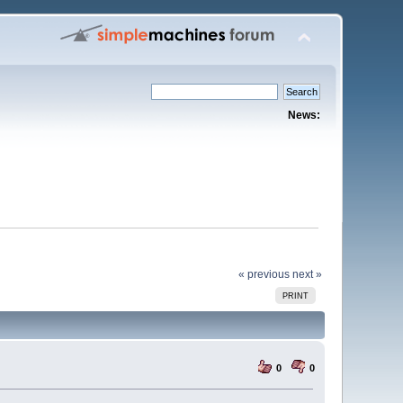
News:
« previous
next »
PRINT
0
0