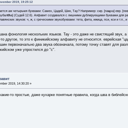
ovember 2019, 19:25:12
ается аж четырьмя буквами: Самех, Цадей, Шин, Тау? Например: сир. [па
ц
ха] евр. [пе
h
убал
th
а] (Судей 12.6). Алфавит создавался с лишними дублирующими буквами для р
авянских звуков: ч, ж, с греческими звукобуквами: тета, фита, ижица, пси, кси и т.п., 
ана фонология нескольких языков. Тау - это даже не свистящий звук, а пр
то другое, то это к финикийскому алфавиту не относится. еврейская "ц
икийском уже упростился до "с".
фавит
mber 2019, 14:30:20 »
 какие-то простые, даже кухарке понятные правила, когда шва в библейск