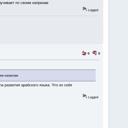
ыучивает по своим капризам
Logged
0
0
оим капризам
а развития арабского языка. Что из себя
Logged