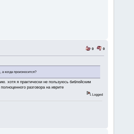
0
0
, а когда произносится?
тию. хотя я практически не пользуюсь библейским
 полноценного разговора на иврите
Logged