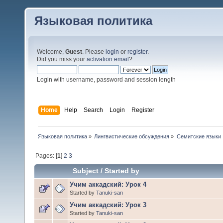
Языковая политика
Welcome,
Guest
. Please
login
or
register
.
Did you miss your
activation email
?
Login with username, password and session length
Home
Help
Search
Login
Register
Языковая политика
»
Лингвистические обсуждения
»
Семитские языки
Pages: [
1
]
2
3
Subject
/
Started by
Учим аккадский: Урок 4
Started by
Tanuki-san
Учим аккадский: Урок 3
Started by
Tanuki-san