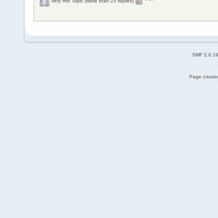
Very Hot Topic (More than 25 replies)
SMF 2.0.1
Page created