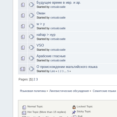
Будущее време в ивр. и ар.
Started by
cetsalcoatle
Оман
Started by
cetsalcoatle
w > y
Started by
cetsalcoatle
наhaр > нур
Started by
cetsalcoatle
VSO
Started by
cetsalcoatle
Арабские гласные
Started by
cetsalcoatle
О происхождении мальтийского языка
Started by
Leo
«
1
2
3
...
5
»
Pages: [
1
]
2
3
Языковая политика
»
Лингвистические обсуждения
»
Семитские языки
Normal Topic
Locked Topic
Sticky Topic
Hot Topic (More than 15 replies)
Poll