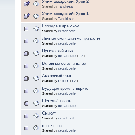
Учим аккадский: Урок 2
Started by
Tanuki-san
Учим аккадский: Урок 1
Started by
Tanuki-san
I порода в арабском
Started by
cetsalcoatle
Личные окончания vs причастия
Started by
cetsalcoatle
Пунический язык
Started by
cetsalcoatle
«
1
2
»
Вставные сегол и патах
Started by
cetsalcoatle
Амхарский язык
Started by
Upliner
«
1
2
»
Будущее время в иврите
Started by
cetsalcoatle
Шекель/шакаль
Started by
cetsalcoatle
Смихут
Started by
cetsalcoatle
min ~ mina
Started by
cetsalcoatle