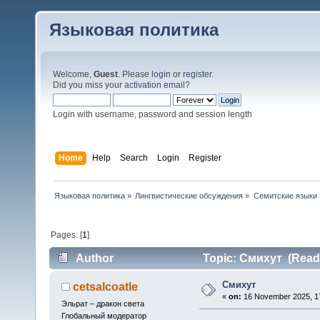
Языковая политика
Welcome,
Guest
. Please
login
or
register
.
Did you miss your
activation email
?
Login with username, password and session length
Home
Help
Search
Login
Register
Языковая политика
»
Лингвистические обсуждения
»
Семитские языки
Pages: [
1
]
Author
Topic: Смихут (Read 
Смихут
cetsalcoatle
«
on:
16 November 2025, 17
Эльрат – дракон света
Глобальный модератор