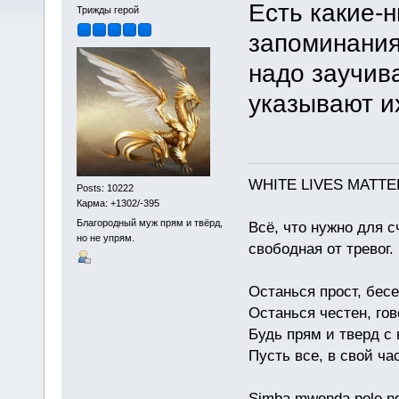
Есть какие-н
Трижды герой
запоминания
надо заучив
указывают и
WHITE LIVES MATTE
Posts: 10222
Карма: +1302/-395
Благородный муж прям и твёрд,
Всё, что нужно для с
но не упрям.
свободная от тревог.
Останься прост, бес
Останься честен, гов
Будь прям и тверд с
Пусть все, в свой ча
Simba mwenda pole n