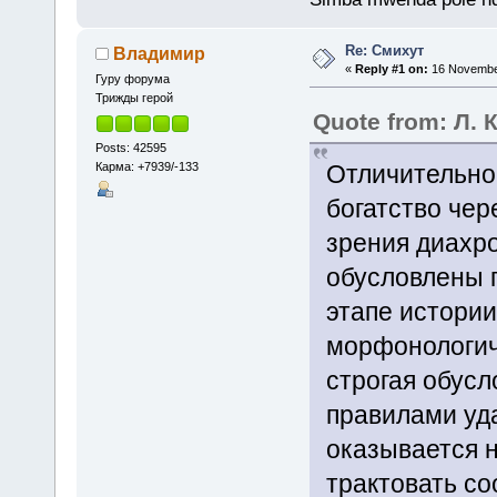
Re: Смихут
Владимир
«
Reply #1 on:
16 November
Гуру форума
Трижды герой
Quote from: Л.
Posts: 42595
Карма: +7939/-133
Отличительной
богатство чер
зрения диахро
обусловлены п
этапе истории
морфонологич
строгая обус
правилами уд
оказывается н
трактовать с