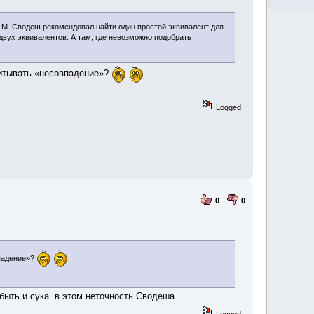
ам М. Сводеш рекомендовал найти один простой эквивалент для
вух эквивалентов. А там, где невозможно подобрать
считывать «несовпадение»?
Logged
0
0
впадение»?
 быть и сука. в этом неточность Сводеша
Logged