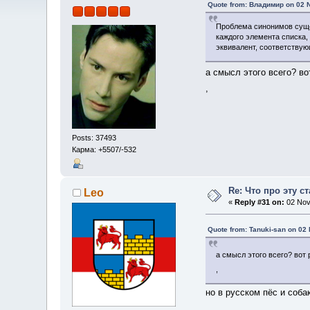
Quote from: Владимир on 02 
Проблема синонимов сущес
каждого элемента списка,
эквивалент, соответству
а смысл этого всего? во
,
Posts: 37493
Карма: +5507/-532
Re: Что про эту с
Leo
«
Reply #31 on:
02 Nov
Quote from: Tanuki-san on 02
а смысл этого всего? вот 
,
но в русском пёс и соба