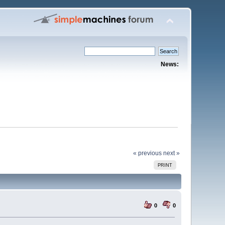
News:
« previous
next »
PRINT
0
0