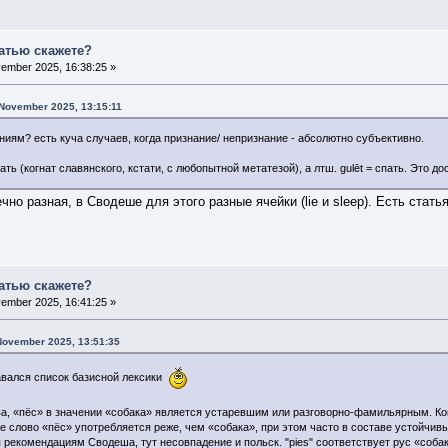
татью скажете?
ember 2025, 16:38:25 »
 November 2025, 13:15:11
ениям? есть куча случаев, когда признание/ непризнание - абсолютно субъективно.
ежать (когнат славянского, кстати, с любопытной метатезой), а лтш. gulēt = спать. Это
нечно разная, в Сводеше для этого разные ячейки (lie и sleep). Есть ст
татью скажете?
ember 2025, 16:41:25 »
November 2025, 13:51:35
авался список базисной лексики
, «пёс» в значении «собака» является устаревшим или разговорно-фамильярным. Кон
е слово «пёс» употребляется реже, чем «собака», при этом часто в составе устойчив
 рекомендациям Сводеша, тут несовпадение и польск. "pies" соответствует рус «соба