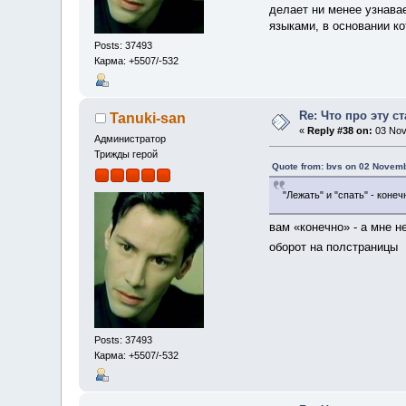
делает ни менее узнава
языками, в основании к
Posts: 37493
Карма: +5507/-532
Re: Что про эту с
Tanuki-san
«
Reply #38 on:
03 Nov
Администратор
Трижды герой
Quote from: bvs on 02 Novemb
"Лежать" и "спать" - коне
вам «конечно» - а мне н
оборот на полстраницы
Posts: 37493
Карма: +5507/-532