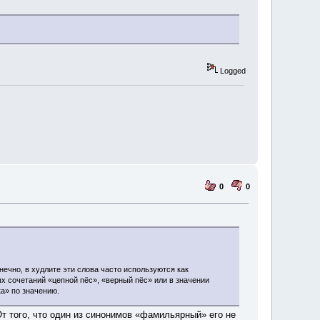
Logged
0
0
ечно, в худлите эти слова часто используются как
ых сочетаний «цепной пёс», «верный пёс» или в значении
ка» по значению.
т того, что один из синонимов «фамильярный» его не