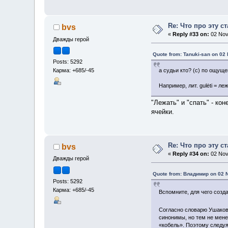
Re: Что про эту с
bvs
«
Reply #33 on:
02 Nov
Дважды герой
Quote from: Tanuki-san on 02
Posts: 5292
Карма: +685/-45
а судьи кто? (с) по ощущ
Например, лит. gulėti = л
"Лежать" и "спать" - ко
ячейки.
Re: Что про эту с
bvs
«
Reply #34 on:
02 Nov
Дважды герой
Quote from: Владимир on 02 
Posts: 5292
Карма: +685/-45
Вспомните, для чего созд
Согласно словарю Ушакова
синонимы, но тем не мене
«кобель». Поэтому следуя