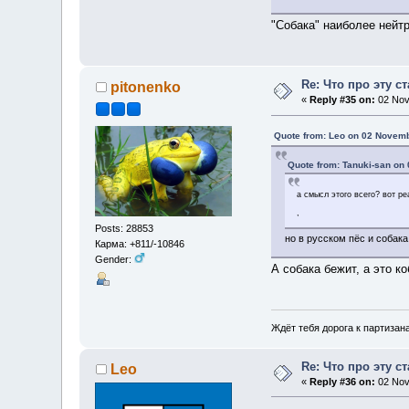
"Собака" наиболее нейт
Re: Что про эту с
pitonenko
«
Reply #35 on:
02 Nov
Quote from: Leo on 02 Novemb
Quote from: Tanuki-san on
а смысл этого всего? вот ре
,
Posts: 28853
но в русском пёс и собак
Карма: +811/-10846
Gender:
А собака бежит, а это ко
Ждёт тебя дорога к партизан
Re: Что про эту с
Leo
«
Reply #36 on:
02 Nov