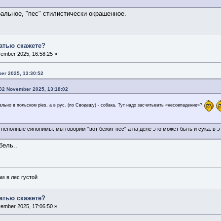
ральное, "пес" стилистически окрашенное.
татью скажете?
ember 2025, 16:58:25 »
er 2025, 13:30:52
 02 November 2025, 13:18:02
ально в польском pies, а в рус. (по Сводешу) - собака. Тут надо засчитывать «несовпадение»?
а неполные синонимы. мы говорим "вот бежит пёс" а на деле это может быть и сука. в
бель..
ам в лес густой
татью скажете?
ember 2025, 17:06:50 »