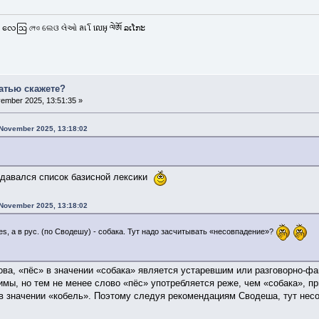
 လေဩ লেও ଲେଓ લેઓ ลเโ លេអុ ལེཨོ ລເໂກະ
татью скажете?
ember 2025, 13:51:35 »
 November 2025, 13:18:02
здавался список базисной лексики
 November 2025, 13:18:02
es, а в рус. (по Сводешу) - собака. Тут надо засчитывать «несовпадение»?
ва, «пёс» в значении «собака» является устаревшим или разговорно-фа
имы, но тем не менее слово «пёс» употребляется реже, чем «собака», пр
в значении «кобель». Поэтому следуя рекомендациям Сводеша, тут несов