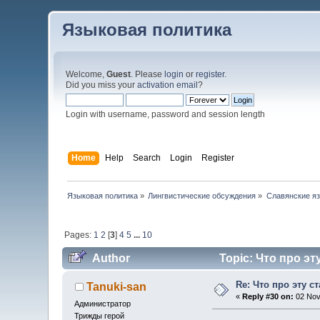
Языковая политика
Welcome,
Guest
. Please
login
or
register
.
Did you miss your
activation email
?
Login with username, password and session length
Home
Help
Search
Login
Register
Языковая политика
»
Лингвистические обсуждения
»
Славянские я
Pages:
1
2
[
3
]
4
5
...
10
Author
Topic: Что про эт
Re: Что про эту с
Tanuki-san
«
Reply #30 on:
02 Nov
Администратор
Трижды герой