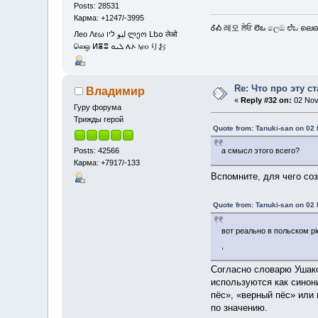
Posts: 28531
Карма: +1247/-3995
ᎴᎣ 레오 ਲੇਓ లెఒ ලෙඔ ಲೆಒ ലെഒ
Лео Λεω ليو ליו ლეო Լեօ लेओ
லெஒ ⵍⴻⵓ ܠܝܘ ሌኦ ⲗⲉⲟ りお
Re: Что про эту с
Владимир
«
Reply #32 on:
02 Nov
Гуру форума
Трижды герой
Quote from: Tanuki-san on 02
Posts: 42566
а смысл этого всего?
Карма: +7917/-133
Вспомните, для чего со
Quote from: Tanuki-san on 02
вот реально в польском pi
,
Согласно словарю Ушако
используются как синон
пёс», «верный пёс» или 
по значению.