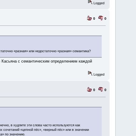
Logged
0
0
 достаточно «разная» или недостаточно «разная» семантика?
атья Касьяна с семантическим определением каждой
Logged
0
0
ечно, в худлите эти слова часто используются как
ых сочетаний «цепной пёс», «верный пёс» или в значении
ка» по значению.