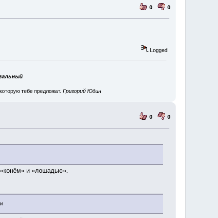
0
0
Logged
авальный
 которую тебе предложат.
Григорий Юдин
0
0
у «конём» и «лошадью».
ти