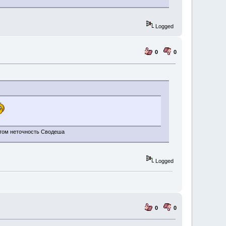
Logged
0
0
 этом неточность Сводеша
Logged
0
0