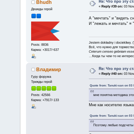
Re: Что про эту с
Bhudh
«
Reply #39 on:
03 Nov
Дважды герой
А "мечтать" и "видеть с
И "лежать и мечтать" ≡ 
Jestem dokładny i dociekliwy.
Posts: 8836
Всё, что нужно для торжеств
Карма: +3017/-637
Ceterum censeo gebniam esse
…Когда ты чем-то не интере
Re: Что про эту с
Владимир
«
Reply #40 on:
03 Nov
Гуру форума
Трижды герой
Quote from: Tanuki-san on 03
Posts: 42566
мне понятна методика это
Карма: +7917/-133
Мне как носителю языка
Quote from: Tanuki-san on 03
Поэтому любые подсчеты 