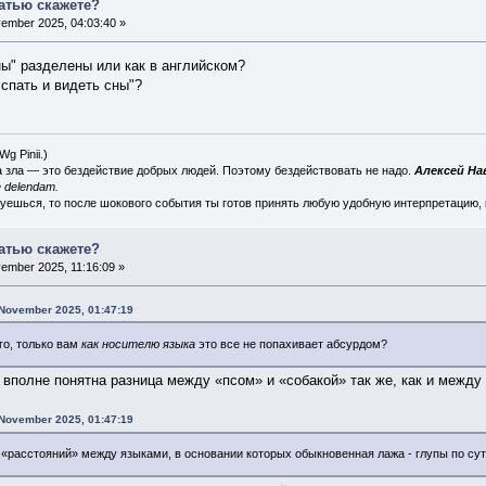
татью скажете?
ember 2025, 04:03:40 »
ны" разделены или как в английском?
"спать и видеть сны"?
 (Wg
Pinii
.)
а зла — это бездействие добрых людей. Поэтому бездействовать не надо.
Алексей Н
 delendam.
суешься, то после шокового события ты готов принять любую удобную интерпретацию,
татью скажете?
ember 2025, 11:16:09 »
 November 2025, 01:47:19
го, только вам
как носителю языка
это все не попахивает абсурдом?
 вполне понятна разница между «псом» и «собакой» так же, как и межд
 November 2025, 01:47:19
«расстояний» между языками, в основании которых обыкновенная лажа - глупы по су