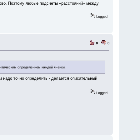
лово. Поэтому любые подсчеты «расстояний» между
Logged
0
0
емантическим определением каждой ячейки.
и надо точно определить - делается описательный
Logged