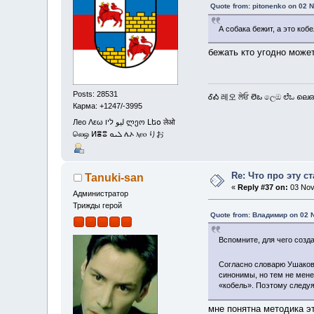
Quote from: pitonenko on 02 
А собака бежит, а это кобе
бежать кто угодно може
Posts: 28531
ᎴᎣ 레오 ਲੇਓ లెఒ ලෙඔ ಲೆಒ ലെഒ
Карма: +1247/-3995
Лео Λεω ليو ליו ლეო Լեօ लेओ
லெஒ ⵍⴻⵓ ܠܝܘ ሌኦ ⲗⲉⲟ りお
Re: Что про эту с
Tanuki-san
«
Reply #37 on:
03 Nov
Администратор
Трижды герой
Quote from: Владимир on 02 
Вспомните, для чего созд
Согласно словарю Ушакова
синонимы, но тем не мене
«кобель». Поэтому следуя
мне понятна методика э