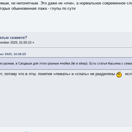
емым, ни непонятным. Это даже не «очи», а нормальное современное с
оторых обыкновенная лажа - глупы по сути
татью скажете?
ember 2025, 01:50:15 »
er 2025, 16:38:25
чно разная, в Сводеше для этого разные ячейки (lie и sleep). Есть статья Касьяна с с
ет, потому что в лтш. понятия «лежать» и «спать» не разделены
есл