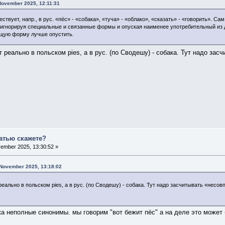
November 2025, 12:11:31
твует, напр., в рус. «пёс» - «собака», «туча» - «облако», «сказать» - «говорить». С
 игнорируя специальные и связанные формы и опуская наименее употребительный из д
ющую форму лучше опустить.
т реально в польском pies, а в рус. (по Сводешу) - собака. Тут надо за
татью скажете?
ember 2025, 13:30:52 »
 November 2025, 13:18:02
реально в польском pies, а в рус. (по Сводешу) - собака. Тут надо засчитывать «несо
ка неполные синонимы. мы говорим "вот бежит пёс" а на деле это может