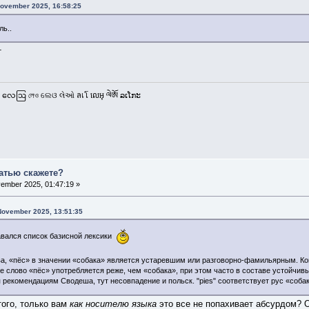
November 2025, 16:58:25
ль..
т
 လေဩ লেও ଲେଓ લેઓ ลเโ លេអុ ལེཨོ ລເໂກະ
татью скажете?
ember 2025, 01:47:19 »
November 2025, 13:51:35
авался список базисной лексики
, «пёс» в значении «собака» является устаревшим или разговорно-фамильярным. Кон
е слово «пёс» употребляется реже, чем «собака», при этом часто в составе устойчив
 рекомендациям Сводеша, тут несовпадение и польск. "pies" соответствует рус «соба
того, только вам
как носителю языка
это все не попахивает абсурдом? О