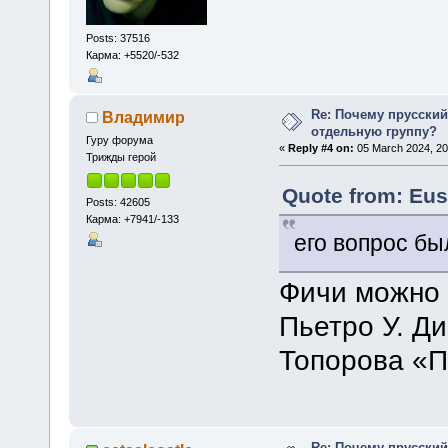
Posts: 37516
Карма: +5520/-532
Re: Почему прусски
Владимир
отдельную группу?
Гуру форума
«
Reply #4 on:
05 March 2024, 20
Трижды герой
Quote from: Eus
Posts: 42605
Карма: +7941/-133
его вопрос бы
Фичи можно 
Пьетро У. Ди
Топорова «П
Re: Почему прусски