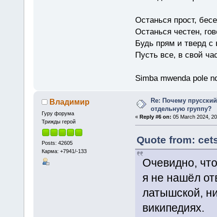
Останься прост, бес
Останься честен, гов
Будь прям и тверд с
Пусть все, в свой ча
Simba mwenda pole n
Re: Почему прусски
Владимир
отдельную группу?
Гуру форума
«
Reply #6 on:
05 March 2024, 20
Трижды герой
Quote from: cet
Posts: 42605
Карма: +7941/-133
Очевидно, что
я не нашёл от
латышской, ни
википедиях.