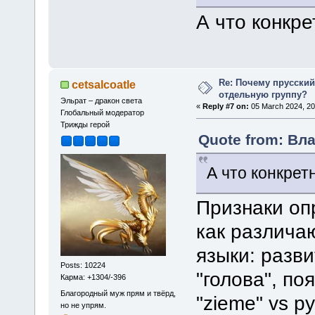
А что конкре
Re: Почему прусски
cetsalcoatle
отдельную группу?
Эльрат – дракон света
«
Reply #7 on:
05 March 2024, 20
Глобальный модератор
Трижды герой
Quote from: Вла
А что конкрет
Признаки оп
как различа
языки: разви
Posts: 10224
"голова", по
Карма: +1304/-396
Благородный муж прям и твёрд,
"zieme" vs ру
но не упрям.