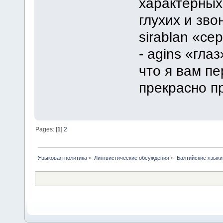
характерных
глухих и звон
sirablan «сер
- agins «глаз
что я вам п
прекрасно п
Pages: [
1
]
2
Языковая политика
»
Лингвистические обсуждения
»
Балтийские языки