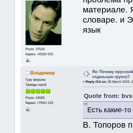
материале. 
словаре. и 
язык
Posts: 37516
Карма: +5520/-532
Re: Почему прусски
Владимир
отдельную группу?
Гуру форума
«
Reply #14 on:
05 March 2024, 2
Трижды герой
Quote from: bvs
Posts: 42605
Карма: +7941/-133
Есть какие-т
В. Топоров п