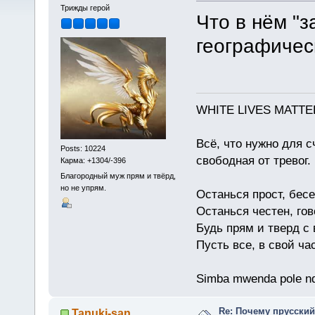
Трижды герой
Что в нём "
географичес
WHITE LIVES MATTE
Всё, что нужно для с
Posts: 10224
свободная от тревог.
Карма: +1304/-396
Благородный муж прям и твёрд,
но не упрям.
Останься прост, бес
Останься честен, гов
Будь прям и тверд с
Пусть все, в свой ча
Simba mwenda pole n
Re: Почему прусски
Tanuki-san