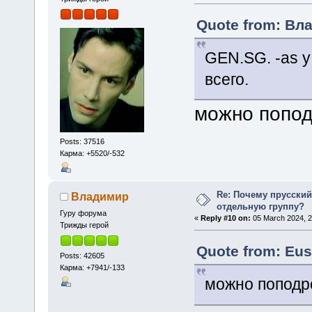
Quote from: Вла
GEN.SG. -as у
всего.
можно попод
Posts: 37516
Карма: +5520/-532
Re: Почему прусски
Владимир
отдельную группу?
Гуру форума
«
Reply #10 on:
05 March 2024, 2
Трижды герой
Quote from: Eus
Posts: 42605
Карма: +7941/-133
можно поподро