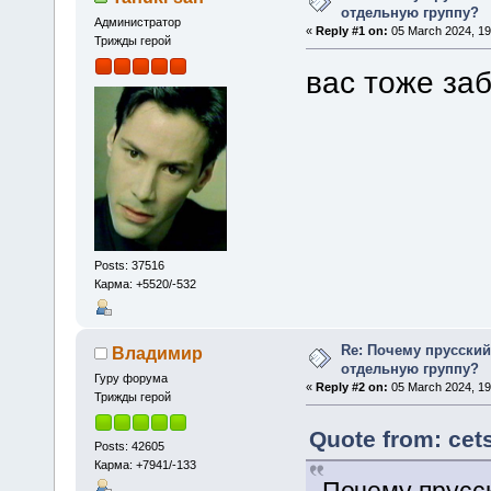
отдельную группу?
Администратор
«
Reply #1 on:
05 March 2024, 19
Трижды герой
вас тоже за
Posts: 37516
Карма: +5520/-532
Re: Почему прусски
Владимир
отдельную группу?
Гуру форума
«
Reply #2 on:
05 March 2024, 19
Трижды герой
Quote from: cet
Posts: 42605
Карма: +7941/-133
Почему прусс