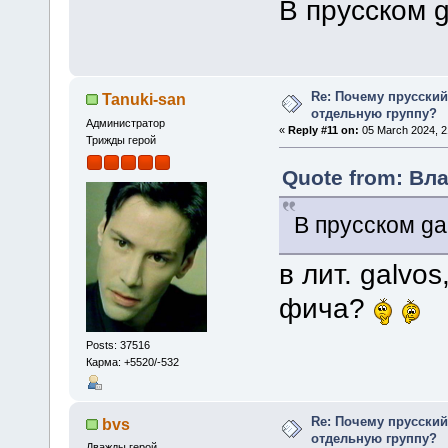
В прусском g
Re: Почему прусски
Tanuki-san
отдельную группу?
Администратор
«
Reply #11 on:
05 March 2024, 2
Трижды герой
Quote from: Вла
В прусском ga
в лит. galvos
фича?
Posts: 37516
Карма: +5520/-532
Re: Почему прусски
bvs
отдельную группу?
Дважды герой