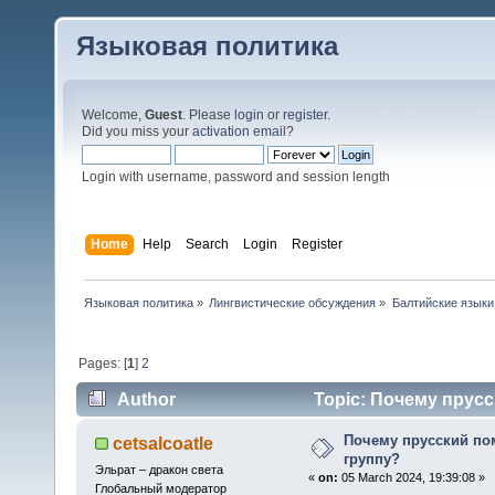
Языковая политика
Welcome,
Guest
. Please
login
or
register
.
Did you miss your
activation email
?
Login with username, password and session length
Home
Help
Search
Login
Register
Языковая политика
»
Лингвистические обсуждения
»
Балтийские языки
Pages: [
1
]
2
Author
Topic: Почему прусс
Почему прусский по
cetsalcoatle
группу?
Эльрат – дракон света
«
on:
05 March 2024, 19:39:08 »
Глобальный модератор