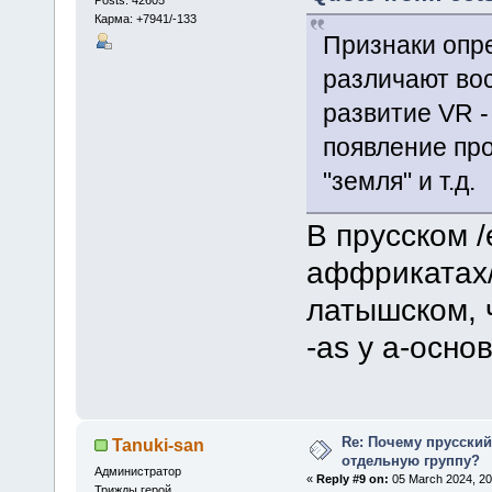
Карма: +7941/-133
Признаки опре
различают вос
развитие VR - 
появление прот
"земля" и т.д.
В прусском /ei/
аффрикатах/
латышском, 
-as у а-осно
Re: Почему прусски
Tanuki-san
отдельную группу?
Администратор
«
Reply #9 on:
05 March 2024, 20
Трижды герой