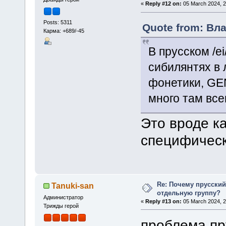
«
Reply #12 on:
05 March 2024, 2
Posts: 5311
Quote from: Вла
Карма: +689/-45
В прусском /ei/ 
сибилянтях в 
фонетики, GEN
много там все
Это вроде ка
специфическ
Re: Почему прусски
Tanuki-san
отдельную группу?
Администратор
«
Reply #13 on:
05 March 2024, 2
Трижды герой
проблема пр