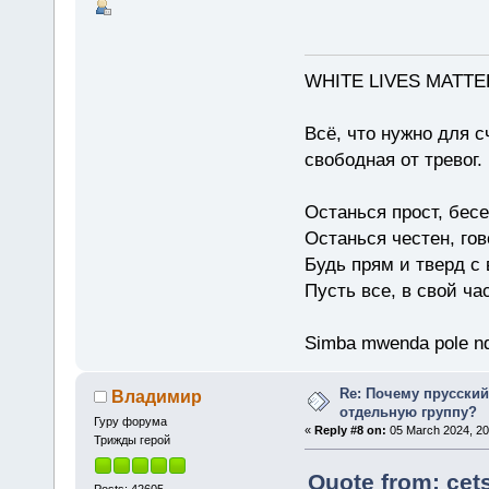
WHITE LIVES MATTE
Всё, что нужно для с
свободная от тревог.
Останься прост, бес
Останься честен, гов
Будь прям и тверд с
Пусть все, в свой ча
Simba mwenda pole n
Re: Почему прусски
Владимир
отдельную группу?
Гуру форума
«
Reply #8 on:
05 March 2024, 20
Трижды герой
Quote from: cet
Posts: 42605