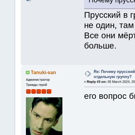
Прусский в 
не один, там
Все они мёрт
больше.
Re: Почему прусски
Tanuki-san
отдельную группу?
Администратор
«
Reply #3 on:
05 March 2024, 20
Трижды герой
его вопрос б