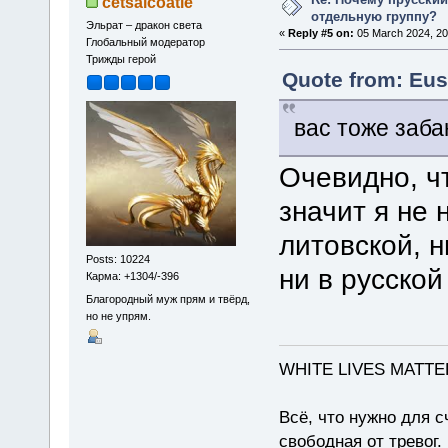
cetsalcoatle
отдельную группу?
Эльрат – дракон света
«
Reply #5 on:
05 March 2024, 20
Глобальный модератор
Трижды герой
Quote from: Eus
вас тоже заб
Очевидно, чт
значит я не 
литовской, н
Posts: 10224
ни в русской
Карма: +1304/-396
Благородный муж прям и твёрд,
но не упрям.
WHITE LIVES MATTE
Всё, что нужно для с
свободная от тревог.