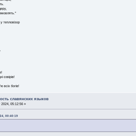
ть.
деру,
змовлять."
 у тепловізор
,
в!
 озвірів!
ю всіх богів!
ость славянских языков
 2024, 05:12:56 »
24, 00:40:19