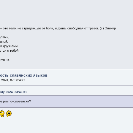
— это тело, не страдающее от боли, и душа, свободная от тревог. (с) Эпикур
арями,
олпой;
 и друзьями,
ются с тобой;
 nyama
ость славянских языков
 2024, 07:30:40 »
uly 2024, 23:46:51
ое plin по-словенски?