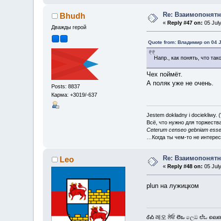
Re: Взаимопонятн
Bhudh
«
Reply #47 on:
05 July
Дважды герой
Quote from: Владимир on 04 J
Напр., как понять, что так
Чех поймёт.
А поляк уже не очень.
Posts: 8837
Карма: +3019/-637
Jestem dokładny i dociekliwy.
Всё, что нужно для торжеств
Ceterum censeo gebniam esse
…Когда ты чем-то не интере
Re: Взаимопонятн
Leo
«
Reply #48 on:
05 July
plun на лужицком
ᎴᎣ 레오 ਲੇਓ లెఒ ලෙඔ ಲೆಒ ലെഒ