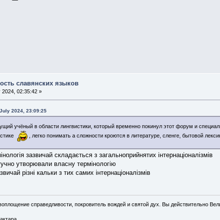
ость славянских языков
 2024, 02:35:42 »
July 2024, 23:09:25
едущий учёный в области лингвистики, который временно покинул этот форум и специа
вистике
, легко понимать а сложности кроются в литературе, сленге, бытовой лекси
мінологія зазвичай складається з загальноприйнятих інтернаціоналізмів
тучно утворювали власну термінологію
звичай різні кальки з тих самих інтернаціоналізмів
воплощение справедливости, покровитель вождей и святой дух. Вы действительно Вел
актара,