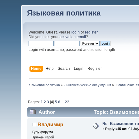
Языковая политика
Welcome,
Guest
. Please
login
or
register
.
Did you miss your
activation email
?
Login with username, password and session length
Home
Help
Search
Login
Register
Языковая политика
»
Лингвистические обсуждения
»
Славянские я
Pages:
1
2
3
[
4
]
5
6
...
22
Author
Topic: Взаимопоня
Re: Взаимопонятн
Владимир
«
Reply #45 on:
04 July
Гуру форума
Трижды герой