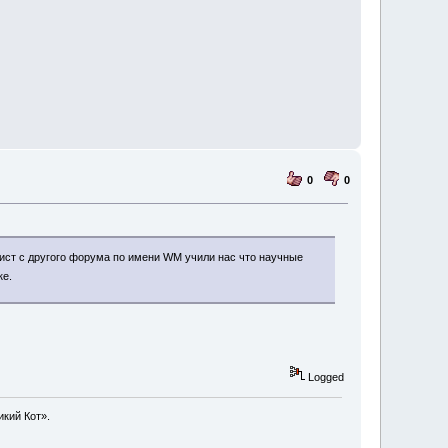
0
0
лист с другого форума по имени WM учили нас что научные
ке.
Logged
икий Кот».