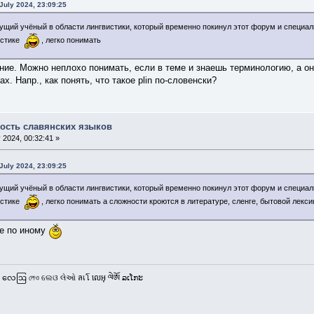
July 2024, 23:09:25
едущий учёный в области лингвистики, который временно покинул этот форум и специа
вистике
, легко понимать
ие. Можно неплохо понимать, если в теме и знаешь терминологию, а он
х. Напр., как понять, что такое plin по-словенски?
ость славянских языков
 2024, 00:32:41 »
July 2024, 23:09:25
едущий учёный в области лингвистики, который временно покинул этот форум и специа
вистике
, легко понимать а сложности кроются в литературе, сленге, бытовой лекси
ке по иному
 လေဩ লেও ଲେଓ લેઓ ลเโ លេអុ ལེཨོ ລເໂກະ