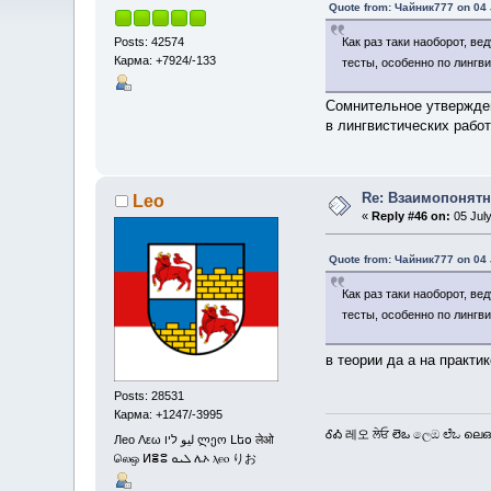
Quote from: Чайник777 on 04 
Posts: 42574
Как раз таки наоборот, в
Карма: +7924/-133
тесты, особенно по линг
Сомнительное утвержден
в лингвистических работа
Re: Взаимопонятн
Leo
«
Reply #46 on:
05 July
Quote from: Чайник777 on 04 
Как раз таки наоборот, в
тесты, особенно по линг
в теории да а на практи
Posts: 28531
Карма: +1247/-3995
ᎴᎣ 레오 ਲੇਓ లెఒ ලෙඔ ಲೆಒ ലെഒ
Лео Λεω ليو ליו ლეო Լեօ लेओ
லெஒ ⵍⴻⵓ ܠܝܘ ሌኦ ⲗⲉⲟ りお