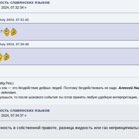
ость славянских языков
 2024, 07:32:34 »
July 2024, 07:31:42
ас?
July 2024, 07:30:40
 (Wg
Pinii
.)
а зла — это бездействие добрых людей. Поэтому бездействовать не надо.
Алексей Н
 delendam.
суешься, то после шокового события ты готов принять любую удобную интерпретацию,
ость славянских языков
 2024, 07:34:37 »
ность в собственной правоте, разница жидкость или газ непринципиальн