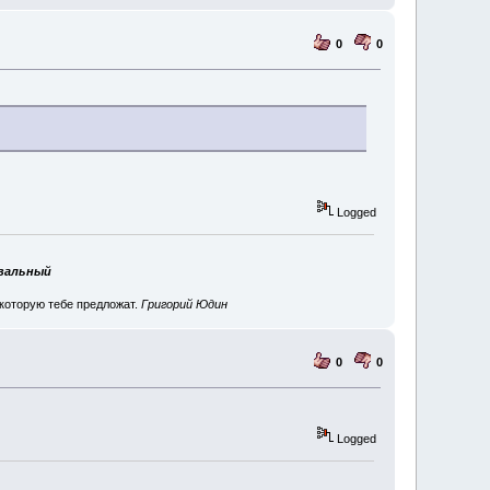
0
0
Logged
авальный
 которую тебе предложат.
Григорий Юдин
0
0
Logged