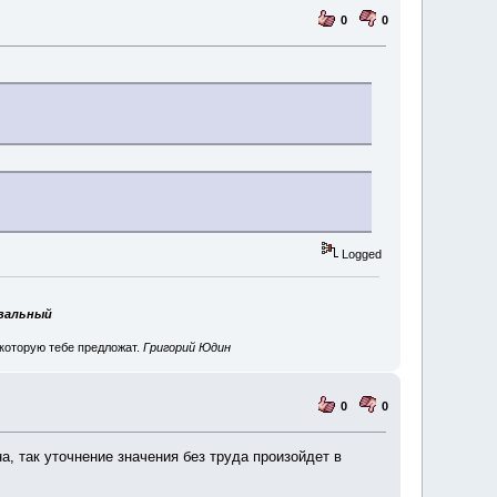
0
0
Logged
авальный
 которую тебе предложат.
Григорий Юдин
0
0
а, так уточнение значения без труда произойдет в