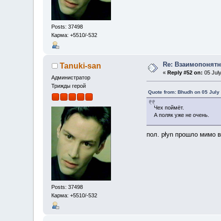
Posts: 37498
Карма: +5510/-532
Re: Взаимопонятн
Tanuki-san
«
Reply #52 on:
05 July
Администратор
Трижды герой
Quote from: Bhudh on 05 July
Чех поймёт.
А поляк уже не очень.
пол. płyn прошло мимо 
Posts: 37498
Карма: +5510/-532