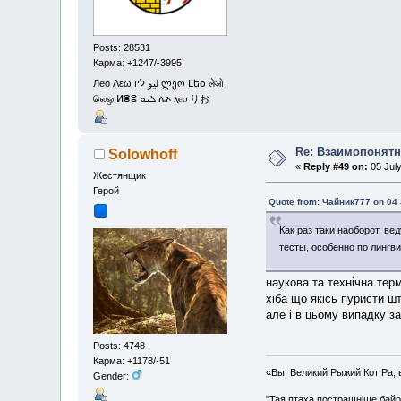
Posts: 28531
Карма: +1247/-3995
Лео Λεω ليو ליו ლეო Լեօ लेओ
லெஒ ⵍⴻⵓ ܠܝܘ ሌኦ ⲗⲉⲟ りお
Re: Взаимопонятн
Solowhoff
«
Reply #49 on:
05 July
Жестянщик
Герой
Quote from: Чайник777 on 04 
Как раз таки наоборот, в
тесты, особенно по линг
наукова та технічна тер
хіба що якісь пуристи ш
але і в цьому випадку за
Posts: 4748
Карма: +1178/-51
«Вы, Великий Рыжий Кот Ра, 
Gender:
"Тая птаха пострашніше байр