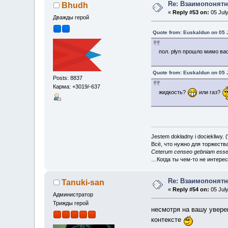
Re: Взаимопонятн
Bhudh
«
Reply #53 on:
05 July
Дважды герой
Quote from: Euskaldun on 05 
пол. płyn прошло мимо в
Quote from: Euskaldun on 05 
Posts: 8837
Карма: +3019/-637
жидкость?
или газ?
Jestem dokładny i dociekliwy.
Всё, что нужно для торжеств
Ceterum censeo gebniam esse
…Когда ты чем-то не интере
Re: Взаимопонятн
Tanuki-san
«
Reply #54 on:
05 July
Администратор
Трижды герой
несмотря на вашу уверен
контексте