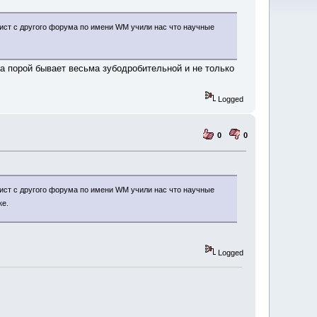
лист с другого форума по имени WM учили нас что научные
а порой бывает весьма зубодробительной и не только
Logged
0
0
лист с другого форума по имени WM учили нас что научные
ке.
Logged