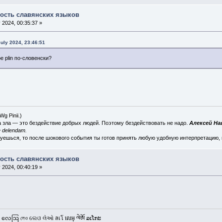
ость славянских языков
 2024, 00:35:37 »
uly 2024, 23:46:51
ое plin по-словенски?
 (Wg
Pinii
.)
а зла — это бездействие добрых людей. Поэтому бездействовать не надо.
Алексей Н
 delendam.
суешься, то после шокового события ты готов принять любую удобную интерпретацию,
ость славянских языков
 2024, 00:40:19 »
 လေဩ লেও ଲେଓ લેઓ ลเโ លេអុ ལེཨོ ລເໂກະ