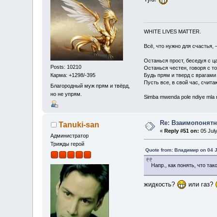
WHITE LIVES MATTER.
Всё, что нужно для счастья, 
Останься прост, беседуя с ц
Posts: 10210
Останься честен, говоря с т
Карма: +1298/-395
Будь прям и тверд с врагами
Пусть все, в свой час, счита
Благородный муж прям и твёрд,
но не упрям.
Simba mwenda pole ndiye mla
Re: Взаимопонятн
Tanuki-san
«
Reply #51 on:
05 July
Администратор
Трижды герой
Quote from: Владимир on 04 J
Напр., как понять, что так
жидкость?
или газ?