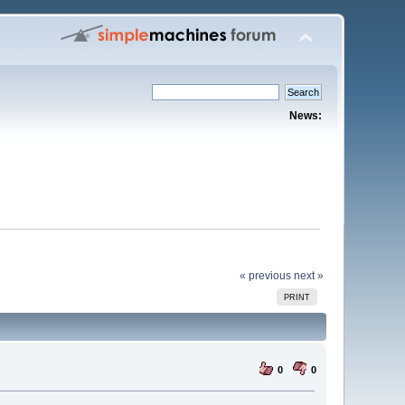
News:
« previous
next »
PRINT
0
0