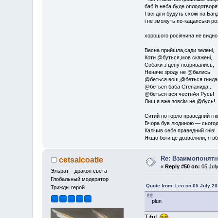
баб із неба буде оплодотворя
І всі діти будуть схожі на Бан
і не зможуть по-кацапськи ро
хорошого росіянина не видно
Весна прийшла,сади зелені,
Коти @буться,мов скажені,
Собаки з цепу позривались,
Неначе зроду не @бались!
@беться вош,@беться гнида
@беться баба Степанида...
@беться вся честнАя Русь!
Лиш я вже зовсім не @бусь!
Ситий по горло праведний гні
Вчора був людиною — сьогодні
Калічив себе праведний гнів!
Якщо боги це дозволили, я вб'
Re: Взаимопонятн
cetsalcoatle
«
Reply #50 on:
05 July
Эльрат – дракон света
Глобальный модератор
Quote from: Leo on 05 July 20
Трижды герой
plun
Tjfu!