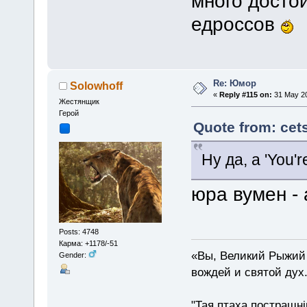
много досто
едроссов
Re: Юмор
Solowhoff
«
Reply #115 on:
31 May 20
Жестянщик
Герой
Quote from: cet
Ну да, а 'You'
юра вумен -
Posts: 4748
Карма: +1178/-51
«Вы, Великий Рыжий 
Gender:
вождей и святой дух
"Тая птаха пострашн