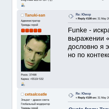
Re: Юмор
Tanuki-san
«
Reply #108 on:
31 May 20
Администратор
Трижды герой
Funke - искр
выражении «
дословно я э
но по конте
Posts: 37498
Карма: +5510/-532
Re: Юмор
cetsalcoatle
«
Reply #109 on:
31 May 20
Эльрат – дракон света
Глобальный модератор
Трижды герой