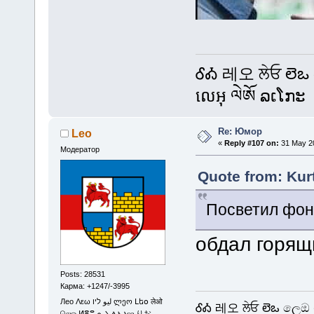
ᎴᎣ 레오 ਲੇਓ లెఒ
លេអុ ལེཨོ ລເໂກະ
Re: Юмор
Leo
«
Reply #107 on:
31 May 20
Модератор
Quote from: Kur
Посветил фо
обдал горя
Posts: 28531
Карма: +1247/-3995
Лео Λεω ليو ליו ლეო Լեօ लेओ
ᎴᎣ 레오 ਲੇਓ లెఒ ලෙඔ 
லெஒ ⵍⴻⵓ ܠܝܘ ሌኦ ⲗⲉⲟ りお