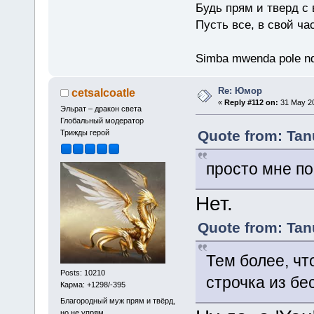
Будь прям и тверд с
Пусть все, в свой ча
Simba mwenda pole n
Re: Юмор
cetsalcoatle
«
Reply #112 on:
31 May 20
Эльрат – дракон света
Глобальный модератор
Quote from: Tan
Трижды герой
просто мне по
Нет.
Quote from: Tan
Тем более, что
Posts: 10210
строчка из б
Карма: +1298/-395
Благородный муж прям и твёрд,
но не упрям.