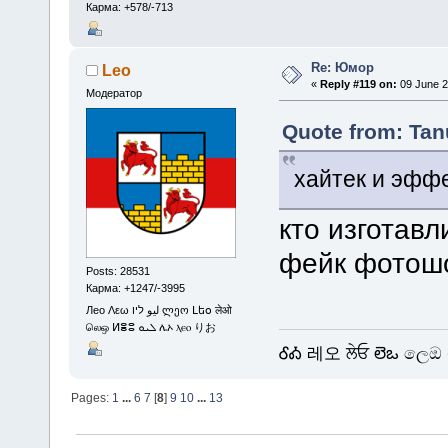
Карма: +578/-713
Re: Юмор
Leo
«
Reply #119 on:
09 June 2
Модератор
Quote from: Tan
хайтек и эфф
кто изготав
фейк фотош
Posts: 28531
Карма: +1247/-3995
Лео Λεω ليو ליו ლეო Լեօ लेओ
லெஒ ⵍⴻⵓ ܠܝܘ ሌኦ ⲗⲉⲟ りお
ᎴᎣ 레오 ਲੇਓ లెఒ ලෙඔ 
Pages:
1
...
6
7
[
8
]
9
10
...
13