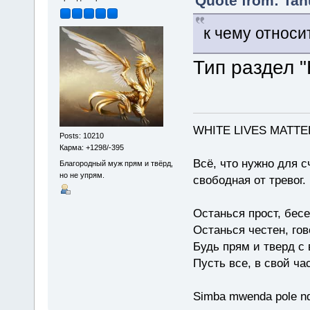
Quote from: Tan
к чему относ
Тип раздел "
WHITE LIVES MATTE
Posts: 10210
Карма: +1298/-395
Всё, что нужно для с
Благородный муж прям и твёрд,
но не упрям.
свободная от тревог.
Останься прост, бес
Останься честен, гов
Будь прям и тверд с
Пусть все, в свой ча
Simba mwenda pole n