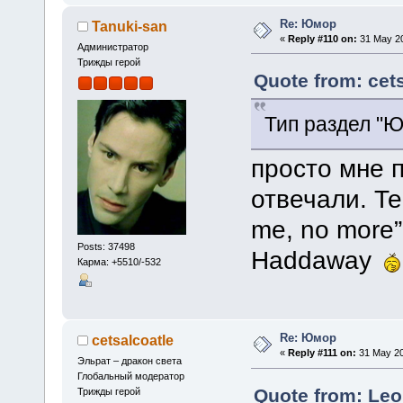
Re: Юмор
Tanuki-san
«
Reply #110 on:
31 May 20
Администратор
Трижды герой
Quote from: cet
Тип раздел "Ю
просто мне п
отвечали. Те
me, no more”
Posts: 37498
Haddaway
Карма: +5510/-532
Re: Юмор
cetsalcoatle
«
Reply #111 on:
31 May 20
Эльрат – дракон света
Глобальный модератор
Quote from: Leo
Трижды герой