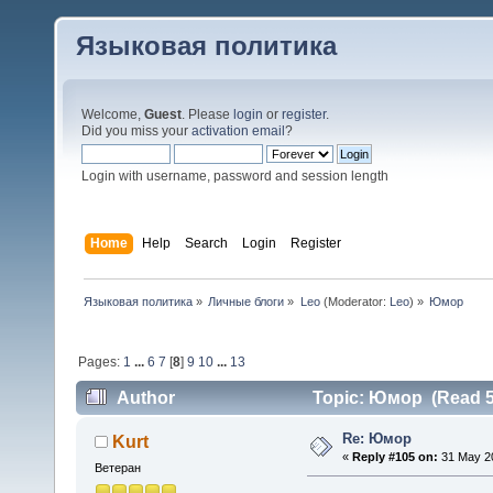
Языковая политика
Welcome,
Guest
. Please
login
or
register
.
Did you miss your
activation email
?
Login with username, password and session length
Home
Help
Search
Login
Register
Языковая политика
»
Личные блоги
»
Leo
(Moderator:
Leo
) »
Юмор 
Pages:
1
...
6
7
[
8
]
9
10
...
13
Author
Topic: Юмор (Read 5
Re: Юмор
Kurt
«
Reply #105 on:
31 May 20
Ветеран