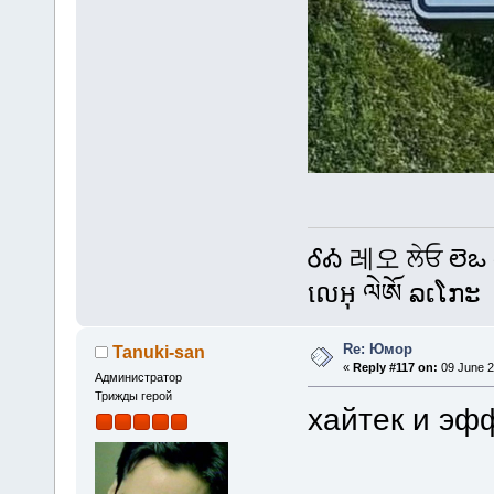
ᎴᎣ 레오 ਲੇਓ లెఒ
លេអុ ལེཨོ ລເໂກະ
Re: Юмор
Tanuki-san
«
Reply #117 on:
09 June 2
Администратор
Трижды герой
хайтек и эф