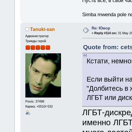
Пусть все, в свой ча
Simba mwenda pole n
Re: Юмор
Tanuki-san
«
Reply #114 on:
31 May 20
Администратор
Трижды герой
Quote from: cet
Кстати, немно
Если выйти н
"Долбитесь в 
ЛГБТ или дис
Posts: 37498
Карма: +5510/-532
ЛГБТ-дискре
именно ЛГБТ