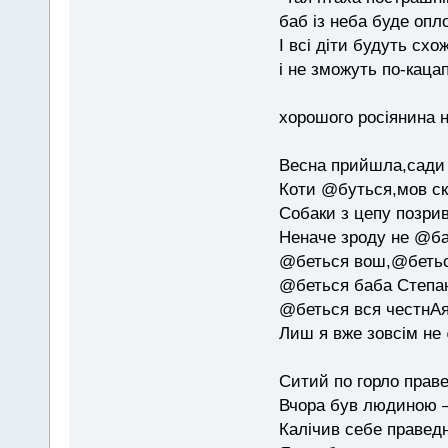
баб із неба буде опл
І всі діти будуть схо
і не зможуть по-каца
хорошого росіянина н
Весна прийшла,сади 
Коти @буться,мов ск
Собаки з цепу позри
Неначе зроду не @б
@беться вош,@бетьс
@беться баба Степан
@беться вся честнАя
Лиш я вже зовсім не
Ситий по горло праве
Вчора був людиною — 
Калічив себе праведн