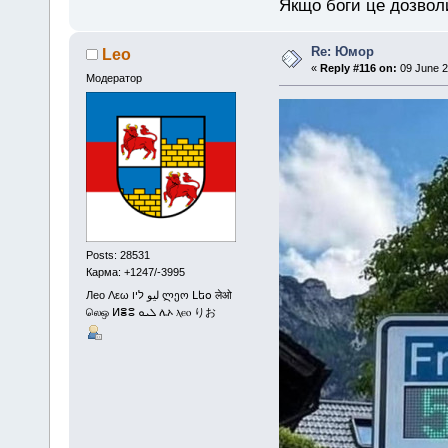
Якщо боги це дозволи
Re: Юмор
Leo
«
Reply #116 on:
09 June 2
Модератор
Posts: 28531
Карма: +1247/-3995
Лео Λεω ليو ליו ლეო Լեօ लेओ
லெஒ ⵍⴻⵓ ܠܝܘ ሌኦ ⲗⲉⲟ りお