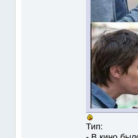
Тип:
- В кино был