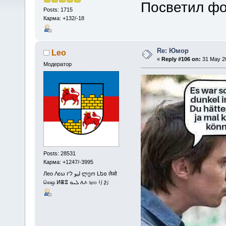
Посветил ф
Posts: 1715
Карма: +132/-18
Re: Юмор
Leo
«
Reply #106 on:
31 May 20
Модератор
Posts: 28531
Карма: +1247/-3995
Лео Λεω ليو ליו ლეო Լեօ लेओ
லெஒ ⵍⴻⵓ ܠܝܘ ሌኦ ⲗⲉⲟ りお