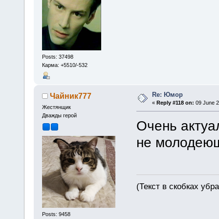
Posts: 37498
Карма: +5510/-532
Re: Юмор
Чайник777
«
Reply #118 on:
09 June 2
Жестянщик
Дважды герой
Очень актуа
не молодею
(Текст в скобках убр
Posts: 9458