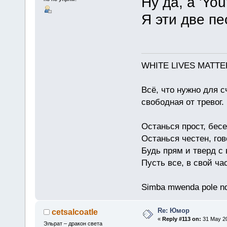
Ну да, а 'You
Я эти две пе
WHITE LIVES MATTE
Всё, что нужно для с
свободная от тревог.
Останься прост, бес
Останься честен, гов
Будь прям и тверд с
Пусть все, в свой ча
Simba mwenda pole n
Re: Юмор
cetsalcoatle
«
Reply #113 on:
31 May 20
Эльрат – дракон света