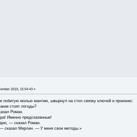
ember 2019, 15:54:43 »
е побитую молью мантию, швырнул на стол связку ключей и произнес:
акие стоят погоды?
азал Роман.
ра! Именно предсказанные!
ио, — сказал Роман.
— сказал Мерлин. — У меня свои методы.»