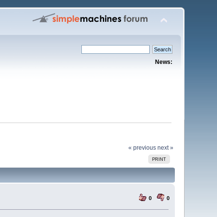
News:
« previous
next »
PRINT
0
0