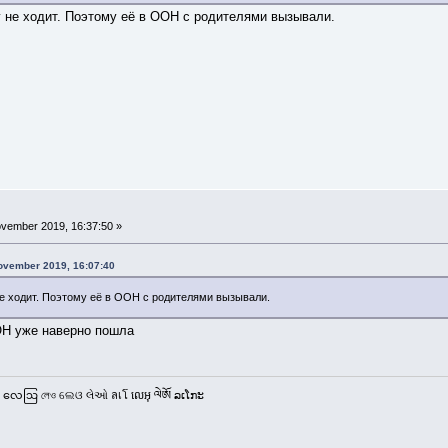
у не ходит. Поэтому её в ООН с родителями вызывали.
vember 2019, 16:37:50 »
ovember 2019, 16:07:40
не ходит. Поэтому её в ООН с родителями вызывали.
ОН уже наверно пошла
 လေဩ লেও ଲେଓ લેઓ ลเโ លេអុ ལེཨོ ລເໂກະ