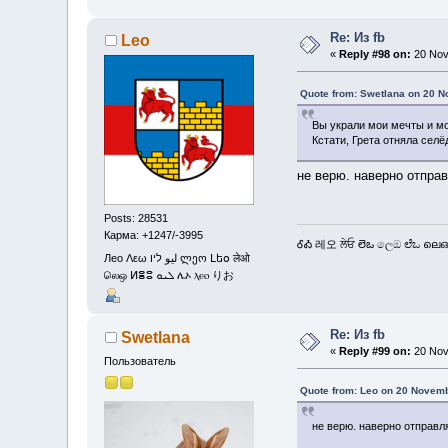
Re: Из fb
Leo
«
Reply #98 on:
20 Nov
Quote from: Swetlana on 20 N
Вы украли мои мечты и м
Кстати, Грета отняла селё
не верю. наверно отпра
Posts: 28531
Карма: +1247/-3995
ᎴᎣ 레오 ਲੇਓ లెఒ ලෙඔ ಲೆಒ ലെഒ
Лео Λεω ليو ליו ლეო Լեօ लेओ
லெஒ ⵍⴻⵓ ܠܝܘ ሌኦ ⲗⲉⲟ りお
Re: Из fb
Swetlana
«
Reply #99 on:
20 Nov
Пользователь
Quote from: Leo on 20 Novemb
не верю. наверно отправл