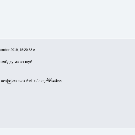
ember 2019, 15:20:33 »
селёдку из-за шуб
 လေဩ লেও ଲେଓ લેઓ ลเโ លេអុ ལེཨོ ລເໂກະ