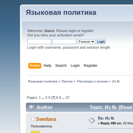
Языковая политика
Welcome,
Guest
. Please
login
or
register
.
Did you miss your
activation email
?
Login with username, password and session length
Home
Help
Search
Login
Register
Языковая политика
»
Прочее
»
Разговоры о всяком
»
Из fb
Pages:
1
...
5
6
[
7
]
8
9
...
37
Author
Topic: Из fb (Read
Re: Из fb
Swetlana
«
Reply #90 on:
20 Nov
Пользователь