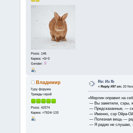
Posts: 146
Карма: +0/-0
Gender:
Re: Из fb
Владимир
«
Reply #97 on:
20 Nov
Гуру форума
Трижды герой
«Мерлин оправил на себ
— Вы заметили, сэры, к
Posts: 42574
— Предсказанные, — ск
Карма: +7924/-133
— Именно, сэр Ойра-Ой
— Полезная вещь — рад
— Я радио не слушаю, 