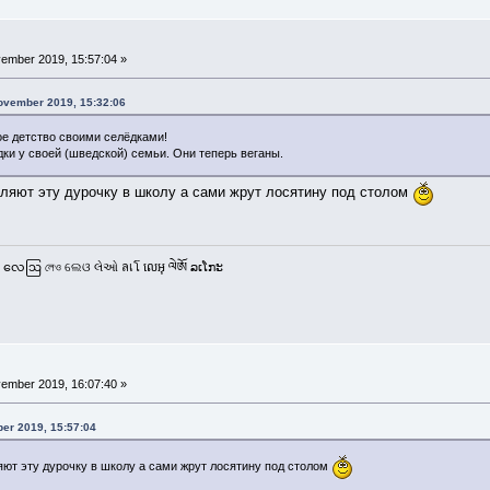
ember 2019, 15:57:04 »
ovember 2019, 15:32:06
ое детство своими селёдками!
дки у своей (шведской) семьи. Они теперь веганы.
вляют эту дурочку в школу а сами жрут лосятину под столом
 လေဩ লেও ଲେଓ લેઓ ลเโ លេអុ ལེཨོ ລເໂກະ
ember 2019, 16:07:40 »
er 2019, 15:57:04
яют эту дурочку в школу а сами жрут лосятину под столом