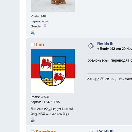
Posts: 146
Карма: +0/-0
Gender:
Re: Из fb
Leo
«
Reply #92 on:
20 Nov
браконьеры. переводят 
ᎴᎣ 레오 ਲੇਓ లెఒ ලෙඔ ಲೆಒ ലെഒ
Posts: 28531
Карма: +1247/-3995
Лео Λεω ليو ליו ლეო Լեօ लेओ
லெஒ ⵍⴻⵓ ܠܝܘ ሌኦ ⲗⲉⲟ りお
Re: Из fb