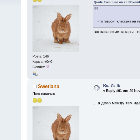
Quote from: Leo on 20 Novemb
что говорит классика на т
Так казанские татары -
Posts: 146
Карма: +0/-0
Gender:
Re: Из fb
Swetlana
«
Reply #91 on:
20 Nov
Пользователь
... а дело между тем ид