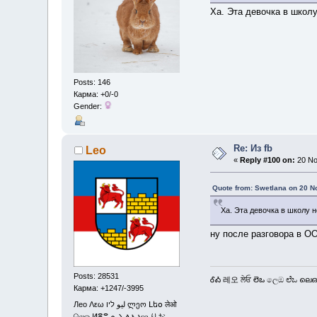
Ха. Эта девочка в школ
Posts: 146
Карма: +0/-0
Gender:
Re: Из fb
Leo
«
Reply #100 on:
20 No
Quote from: Swetlana on 20 N
Ха. Эта девочка в школу 
ну после разговора в О
Posts: 28531
ᎴᎣ 레오 ਲੇਓ లెఒ ලෙඔ ಲೆಒ ലെഒ
Карма: +1247/-3995
Лео Λεω ليو ליו ლეო Լեօ लेओ
லெஒ ⵍⴻⵓ ܠܝܘ ሌኦ ⲗⲉⲟ りお