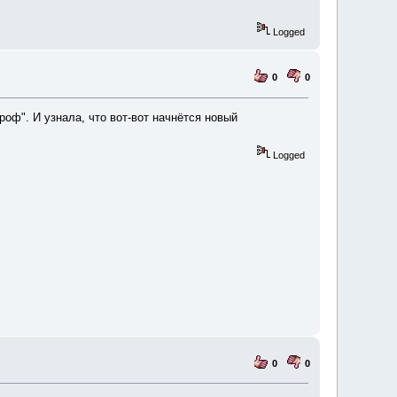
Logged
0
0
роф". И узнала, что вот-вот начнётся новый
Logged
0
0