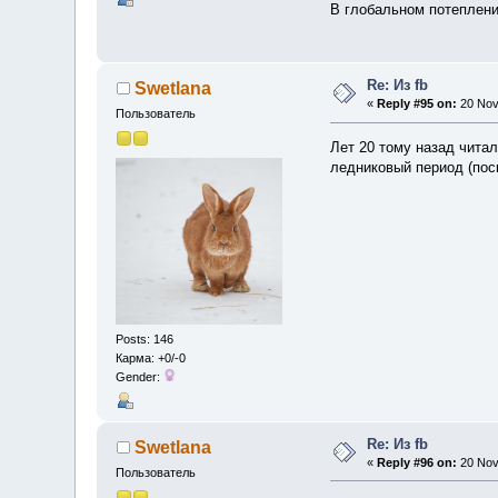
В глобальном потеплен
Re: Из fb
Swetlana
«
Reply #95 on:
20 Nov
Пользователь
Лет 20 тому назад читал
ледниковый период (пос
Posts: 146
Карма: +0/-0
Gender:
Re: Из fb
Swetlana
«
Reply #96 on:
20 Nov
Пользователь