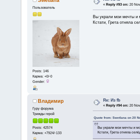
Swetlana
«
Reply #93 on:
20 Nov
Пользователь
Вы украли мои мечты и 
Кстати, Грета отняла се
Posts: 146
Карма: +0/-0
Gender:
Re: Из fb
Владимир
«
Reply #94 on:
20 Nov
Гуру форума
Трижды герой
Quote from: Swetlana on 20 N
Posts: 42574
Вы украли мои мечты и м
Кстати, Грета отняла селё
Карма: +7924/-133