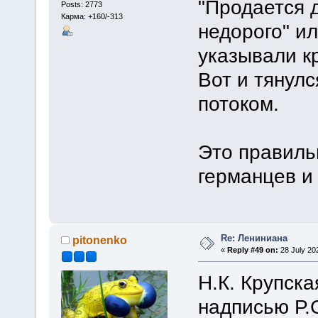
"Продается д
Posts: 2773
Карма: +160/-313
недорого" ил
указывали к
Вот и тянул
потоком.
Это правильн
германцев и
Re: Лениниана
pitonenko
«
Reply #49 on:
28 July 20
Н.К. Крупска
надписью Р.С