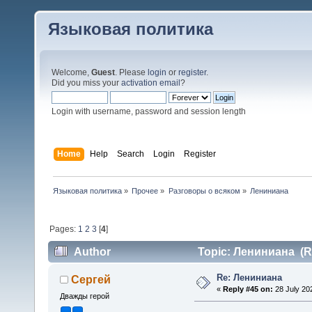
Языковая политика
Welcome,
Guest
. Please
login
or
register
.
Did you miss your
activation email
?
Login with username, password and session length
Home
Help
Search
Login
Register
Языковая политика
»
Прочее
»
Разговоры о всяком
»
Лениниана
Pages:
1
2
3
[
4
]
Author
Topic: Лениниана (R
Re: Лениниана
Сергей
«
Reply #45 on:
28 July 20
Дважды герой