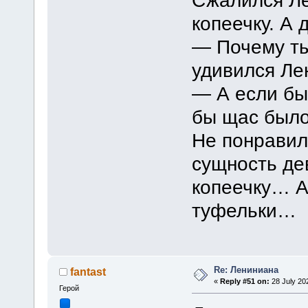
Сжалился Ле
копеечку. А 
— Почему ты
удивился Ле
— А если бы 
бы щас было
Не понравил
сущность дев
копеечку… А 
туфельки…
Re: Лениниана
fantast
«
Reply #51 on:
28 July 20
Герой