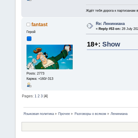
Ждёт тебя дорога к партизанам в
Re: Лениниана
fantast
«
Reply #53 on:
28 July 20
Герой
18+
:
Show
Posts: 2773
Карма: +160/-313
Pages:
1
2
3
[
4
]
Языковая политика
»
Прочее
»
Разговоры о всяком
»
Лениниана