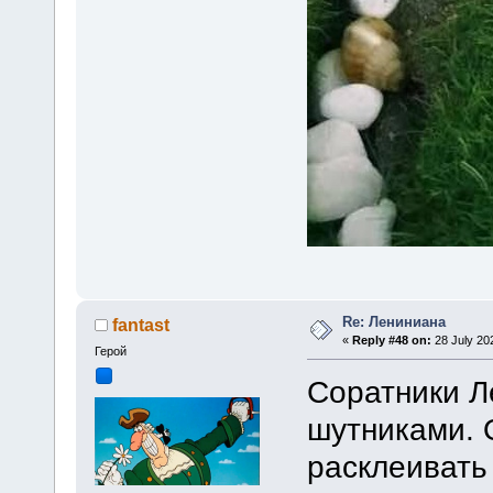
Re: Лениниана
fantast
«
Reply #48 on:
28 July 20
Герой
Соратники 
шутниками. 
расклеивать