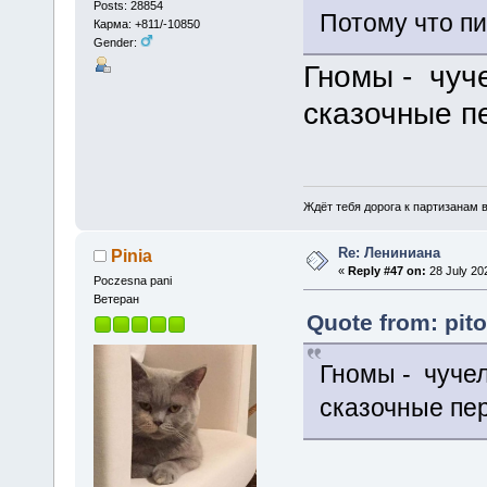
Posts: 28854
Потому что п
Карма: +811/-10850
Gender:
Гномы - чуч
сказочные п
Ждёт тебя дорога к партизанам в
Re: Лениниана
Pinia
«
Reply #47 on:
28 July 20
Poczesna pani
Ветеран
Quote from: pit
Гномы - чучел
сказочные пе