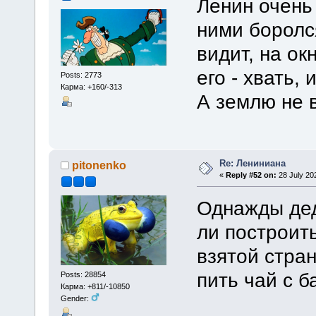
Ленин очень
ними боролся
видит, на ок
его - хвать, 
Posts: 2773
Карма: +160/-313
А землю не 
Re: Лениниана
pitonenko
«
Reply #52 on:
28 July 20
Однажды дед
ли построит
взятой стран
пить чай с б
Posts: 28854
Карма: +811/-10850
Gender: