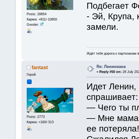
Подбегает Ф
- Эй, Крупа,
Posts: 28854
Карма: +811/-10850
замели.
Gender:
Ждёт тебя дорога к партизанам в
Re: Лениниана
fantast
«
Reply #50 on:
28 July 20
Герой
Идет Ленин,
спрашивает:
— Чего ты п
— Мне мама 
Posts: 2773
Карма: +160/-313
ее потеряла