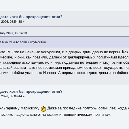
даете хотя бы прекращения огня?
 2026, 08:54:38 »
July 2026, 02:14:59
» в контексте войны неуместно.
ите. Мы же на наивные чебурашки, и в добрых дядь давно не верим. Как
ческие, и они, как правило, далеки от декларируемых политиками идеол
о природные ископаемые, но и, н-р, податный потенциал и т.п.), рынки с
альный расизм - это неотъемлемая принадлежность всех государств, поэ
ами, а бойни условных Иванов. А первые просто дают деньги на бойню
даете хотя бы прекращения огня?
 2026, 09:09:44 »
вульгарному марксизму
Даже за последние полторы сотни лет, когда 
ческим, национально-этническим и геополитическим причинам.