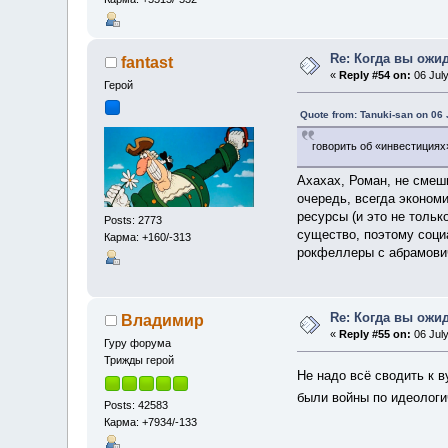
Re: Когда вы ожи
fantast
«
Reply #54 on:
06 July
Герой
Quote from: Tanuki-san on 06 
говорить об «инвестициях
Ахахах, Роман, не смеш
очередь, всегда экономи
ресурсы (и это не тольк
Posts: 2773
существо, поэтому соци
Карма: +160/-313
рокфеллеры с абрамович
Re: Когда вы ожи
Владимир
«
Reply #55 on:
06 July
Гуру форума
Трижды герой
Не надо всё сводить к 
были войны по идеологи
Posts: 42583
Карма: +7934/-133