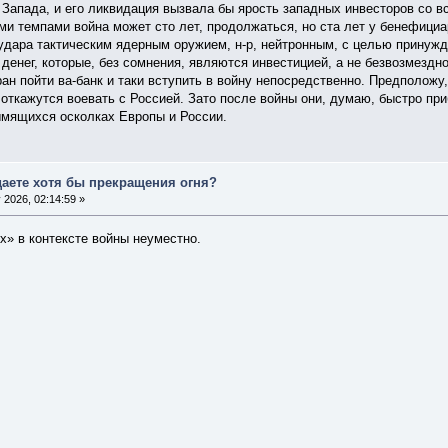
 Запада, и его ликвидация вызвала бы ярость западных инвесторов со в
и темпами война может сто лет, продолжаться, но ста лет у бенефициа
удара тактическим ядерным оружием, н-р, нейтронным, с целью принужде
денег, которые, без сомнения, являются инвестицией, а не безвозмездно
ран пойти ва-банк и таки вступить в войну непосредственно. Предположу
 откажутся воевать с Россией. Зато после войны они, думаю, быстро пр
ымящихся осколках Европы и России.
даете хотя бы прекращения огня?
 2026, 02:14:59 »
х» в контексте войны неуместно.