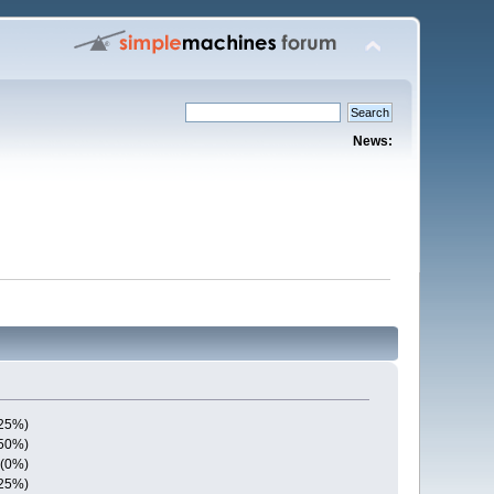
News:
(25%)
(50%)
 (0%)
(25%)