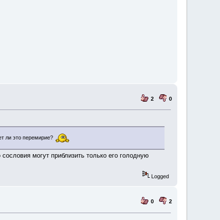
2
0
ет ли это перемирие?
 сословия могут приблизить только его голодную
Logged
0
2