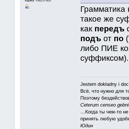
Карма: +3017/-637
Грамматика 
такое же су
как
передъ
подъ
от
по
(
либо ПИЕ ко
суффиксом).
Jestem dokładny i doc
Всё, что нужно для 
Поэтому бездействов
Ceterum censeo gebn
…Когда ты чем-то не
принять любую удоб
Юдин