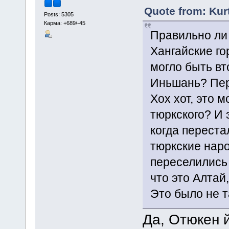
Quote from: Kurt
Posts: 5305
Карма: +689/-45
Правильно ли 
Хангайские го
могло быть вт
Иньшань? Пере
Хох хот, это 
тюркского? И 
когда переста
тюркские наро
переселились 
что это Алтай
Это было не т
Да, Отюкен й