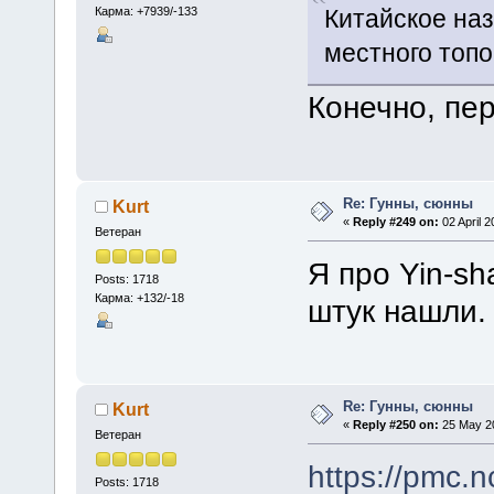
Карма: +7939/-133
Китайское наз
местного топ
Конечно, пер
Re: Гунны, сюнны
Kurt
«
Reply #249 on:
02 April 2
Ветеран
Я про Yin-sh
Posts: 1718
Карма: +132/-18
штук нашли.
Re: Гунны, сюнны
Kurt
«
Reply #250 on:
25 May 20
Ветеран
https://pmc.
Posts: 1718