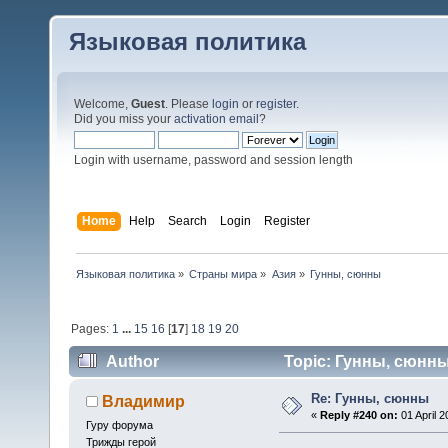
Языковая политика
Welcome,
Guest
. Please
login
or
register
.
Did you miss your
activation email
?
Login with username, password and session length
Home
Help
Search
Login
Register
Языковая политика
»
Страны мира
»
Азия
»
Гунны, сюнны
Pages:
1
...
15
16
[
17
]
18
19
20
Author
Topic: Гунны, сюнны
Re: Гунны, сюнны
Владимир
«
Reply #240 on:
01 April 2
Гуру форума
Трижды герой