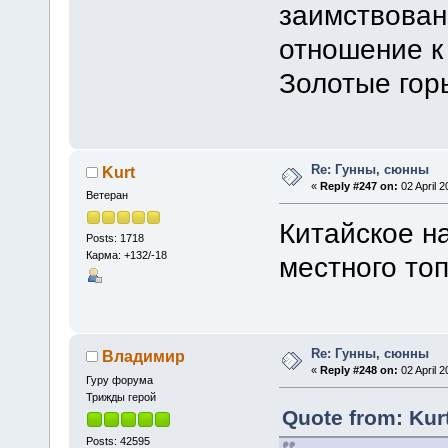
заимствован
отношение к
Золотые гор
Re: Гунны, сюнны
Kurt
«
Reply #247 on:
02 April 2
Ветеран
Китайское на
Posts: 1718
Карма: +132/-18
местного то
Re: Гунны, сюнны
Владимир
«
Reply #248 on:
02 April 2
Гуру форума
Трижды герой
Quote from: Kurt
Posts: 42595