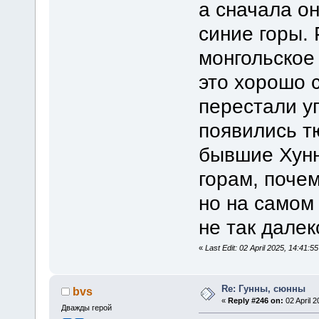
а сначала о
синие горы. 
монгольское
это хорошо с
перестали уп
появились т
бывшие Хунн
горам, почем
но на самом 
не так далек
«
Last Edit: 02 April 2025, 14:41:55
Re: Гунны, сюнны
bvs
«
Reply #246 on:
02 April 2
Дважды герой