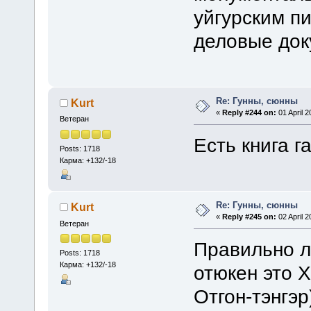
уйгурским п
деловые док
Re: Гунны, сюнны
Kurt
«
Reply #244 on:
01 April 2
Ветеран
Есть книга г
Posts: 1718
Карма: +132/-18
Re: Гунны, сюнны
Kurt
«
Reply #245 on:
02 April 2
Ветеран
Правильно л
Posts: 1718
Карма: +132/-18
отюкен это Х
Отгон-тэнгэр