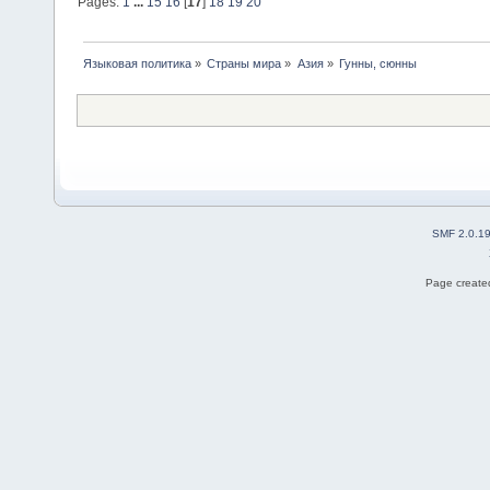
Pages:
1
...
15
16
[
17
]
18
19
20
Языковая политика
»
Страны мира
»
Азия
»
Гунны, сюнны
SMF 2.0.1
Page created