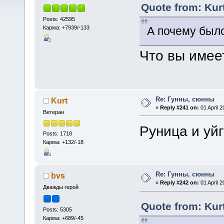
Quote from: Kurt
Posts: 42595
Карма: +7939/-133
А почему был
Что вы имее
Re: Гунны, сюнны
Kurt
«
Reply #241 on:
01 April 2
Ветеран
Руница и уй
Posts: 1718
Карма: +132/-18
Re: Гунны, сюнны
bvs
«
Reply #242 on:
01 April 2
Дважды герой
Quote from: Kurt
Posts: 5305
Карма: +689/-45