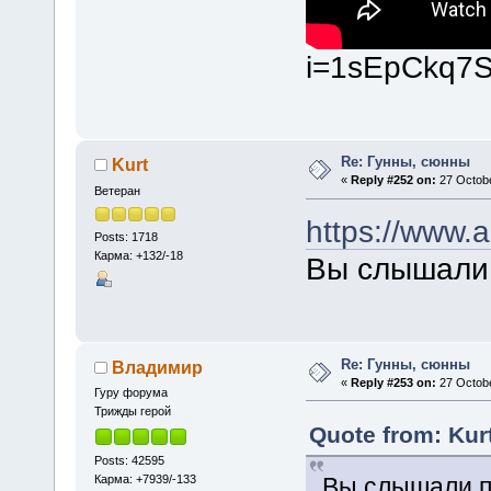
i=1sEpCkq7
Re: Гунны, сюнны
Kurt
«
Reply #252 on:
27 Octobe
Ветеран
https://www
Posts: 1718
Карма: +132/-18
Вы слышали 
Re: Гунны, сюнны
Владимир
«
Reply #253 on:
27 Octobe
Гуру форума
Трижды герой
Quote from: Kur
Posts: 42595
Карма: +7939/-133
Вы слышали п