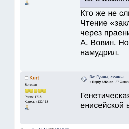
Кто же не с
Чтение «зак
через праени
А. Вовин. Но
намудрил.
Re: Гунны, сюнны
Kurt
«
Reply #254 on:
27 Octobe
Ветеран
Генетическая
Posts: 1718
Карма: +132/-18
енисейской 