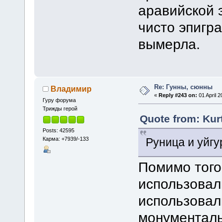
аравийской 
чисто эпигр
вымерла.
Re: Гунны, сюнны
Владимир
«
Reply #243 on:
01 April 2
Гуру форума
Трижды герой
Quote from: Kurt
Posts: 42595
Карма: +7939/-133
Руница и уйгу
Помимо того
использовал
использовал
монументаль