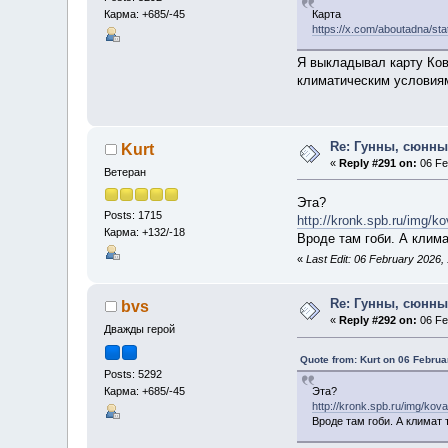
Карма: +685/-45
Карта
https://x.com/aboutadna/s
Я выкладывал карту Ков
климатическим условиям
Re: Гунны, сюнны
Kurt
«
Reply #291 on:
06 Fe
Ветеран
Эта?
Posts: 1715
http://kronk.spb.ru/img/k
Карма: +132/-18
Вроде там гоби. А клима
«
Last Edit: 06 February 2026,
Re: Гунны, сюнны
bvs
«
Reply #292 on:
06 Fe
Дважды герой
Quote from: Kurt on 06 Februa
Posts: 5292
Карма: +685/-45
Эта?
http://kronk.spb.ru/img/kov
Вроде там гоби. А климат 