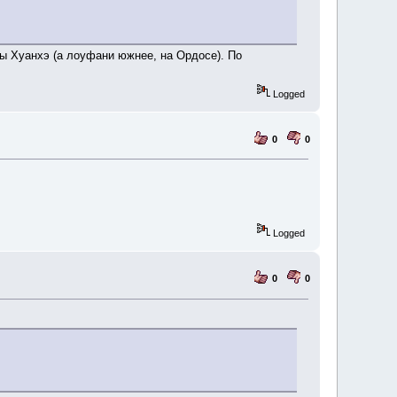
ны Хуанхэ (а лоуфани южнее, на Ордосе). По
Logged
0
0
Logged
0
0