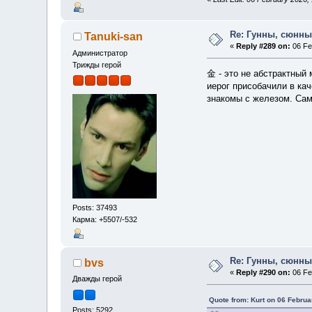
Re: Гунны, сюнны
Tanuki-san
«
Reply #289 on:
06 Fe
Администратор
Трижды герой
金 - это не абстрактный 
иерог присобачили в ка
знакомы с железом. Са
Posts: 37493
Карма: +5507/-532
Re: Гунны, сюнны
bvs
«
Reply #290 on:
06 Fe
Дважды герой
Quote from: Kurt on 06 Februa
Posts: 5292