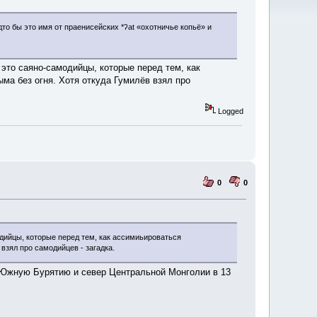
будто бы это имя от праенисейских *ʔat «охотничье копьё» и
то саяно-самодийцы, которые перед тем, как
ма без огня. Хотя откуда Гумилёв взял про
Logged
0
0
ийцы, которые перед тем, как ассимиьироваться
взял про самодийцев - загадка.
 Южную Бурятию и север Центральной Монголии в 13