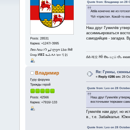
Quote from: Владимир on 28 O
Attila конечно же из готс
*tVr «трясти». Кокой-то 
Наш друг Гумилёв утвер
ассимиьироваться восто
самодийцев - загадка. 
Posts: 28531
Карма: +1247/-3995
Лео Λεω ليو ליו ლეო Լեօ लेओ
லெஒ ⵍⴻⵓ ܠܝܘ ሌኦ ⲗⲉⲟ りお
ᎴᎣ 레오 ਲੇਓ లెఒ ලෙඔ ಲೆಒ ലെഒ
Re: Гунны, сюнны
Владимир
«
Reply #286 on:
28 Oc
Гуру форума
Трижды герой
Quote from: Leo on 28 Octobe
Posts: 42566
Наш друг Гумилёв утверж
восточными тюрками сами 
Карма: +7916/-133
Гумилёв нам друг, но и
в., т.е. Забайкалье. Юж
Quote from: Leo on 28 Octobe