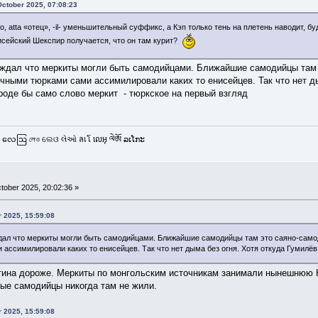
ctober 2025, 07:08:23
кого, atta «отец», -il- уменьшительный суффикс, а Кэп только тень на плетень наводит, 
енисейский Шекспир получается, что он там курит?
ждал что меркиты могли быть самодийцами. Ближайшие самодийцы там э
чными тюрками сами ассимилировали каких то енисейцев. Так что нет ды
Вроде бы само слово меркит - тюркское на первый взгляд
 လေဩ লেও ଲେଓ લેઓ ลเโ លេអុ ལེཨོ ລເໂກະ
tober 2025, 20:02:36 »
r 2025, 15:59:08
дал что меркиты могли быть самодийцами. Ближайшие самодийцы там это саяно-самод
ассимилировали каких то енисейцев. Так что нет дыма без огня. Хотя откуда Гумилёв 
стина дороже. Меркиты по монгольским источникам занимали нынешнюю
ные самодийцы никогда там не жили.
r 2025, 15:59:08