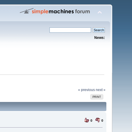
News:
« previous
next »
PRINT
0
0