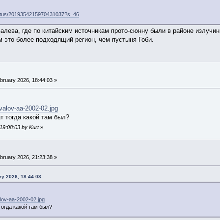
tatus/2019354215970431037?s=46
алева, где по китайским источникам прото-сюнну были в районе излучи
 это более подходящий регион, чем пустыня Гоби.
bruary 2026, 18:44:03 »
ovalov-aa-2002-02.jpg
т тогда какой там был?
 19:08:03 by Kurt
»
bruary 2026, 21:23:38 »
ry 2026, 18:44:03
alov-aa-2002-02.jpg
тогда какой там был?