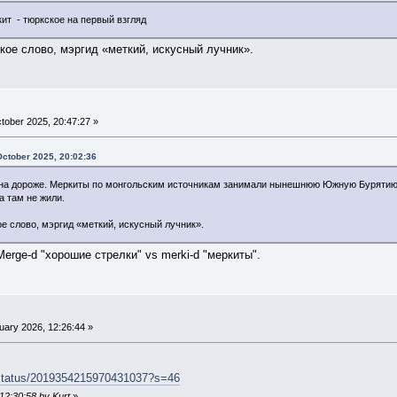
ит - тюркское на первый взгляд
кое слово, мэргид «меткий, искусный лучник».
tober 2025, 20:47:27 »
ctober 2025, 20:02:36
ина дороже. Меркиты по монгольским источникам занимали нынешнюю Южную Бурятию и 
 там не жили.
ое слово, мэргид «меткий, искусный лучник».
erge-d "хорошие стрелки" vs merki-d "меркиты".
ary 2026, 12:26:44 »
/status/2019354215970431037?s=46
 12:30:58 by Kurt
»