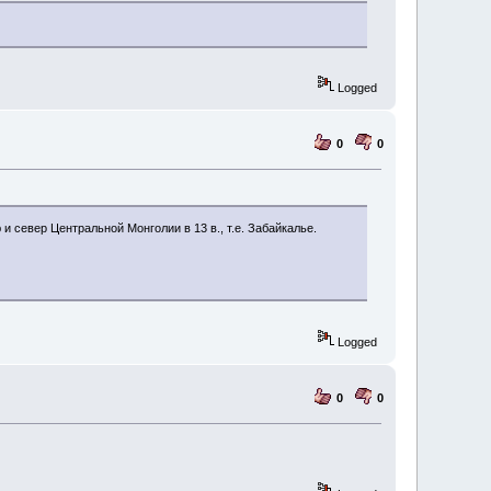
Logged
0
0
север Центральной Монголии в 13 в., т.е. Забайкалье.
Logged
0
0