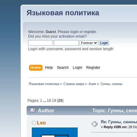
Языковая политика
Welcome,
Guest
. Please
login
or
register
.
Did you miss your
activation email
?
Login with username, password and session length
Home
Help
Search
Login
Register
Языковая политика
»
Страны мира
»
Азия
»
Гунны, сюнны
Pages:
1
...
18
19
[
20
]
Author
Topic: Гунны, сюн
Re: Гунны, сюнны
Leo
«
Reply #285 on:
28 Oc