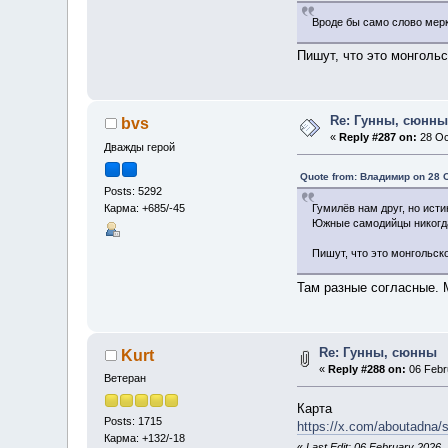
Вроде бы само слово мерк
Пишут, что это монгольс
Re: Гунны, сюнны
bvs
«
Reply #287 on:
28 Oc
Дважды герой
Quote from: Владимир on 28 O
Posts: 5292
Карма: +685/-45
Гумилёв нам друг, но ист
Южные самодийцы никогда
Пишут, что это монгольск
Там разные согласные. M
Re: Гунны, сюнны
Kurt
«
Reply #288 on:
06 Febru
Ветеран
Карта
Posts: 1715
https://x.com/aboutadna
Карма: +132/-18
«
Last Edit: 06 February 2026,