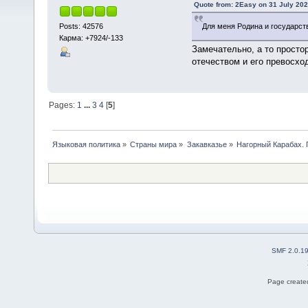
Quote from: 2Easy on 31 July 202
Posts: 42576
Для меня Родина и государст
Карма: +7924/-133
Замечательно, а то просто
отечеством и его превосхо
Pages:
1
...
3
4
[
5
]
Языковая политика
»
Страны мира
»
Закавказье
»
Нагорный Карабах.
SMF 2.0.1
Page created