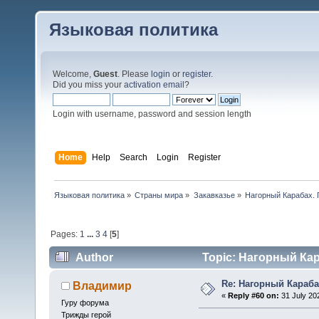
Языковая политика
Welcome,
Guest
. Please
login
or
register
.
Did you miss your
activation email
?
Login with username, password and session length
Home
Help
Search
Login
Register
Языковая политика
»
Страны мира
»
Закавказье
»
Нагорный Карабах.
Pages:
1
...
3
4
[
5
]
Author
Topic: Нагорный Кар
Re: Нагорный Караба
Владимир
«
Reply #60 on:
31 July 20
Гуру форума
Трижды герой