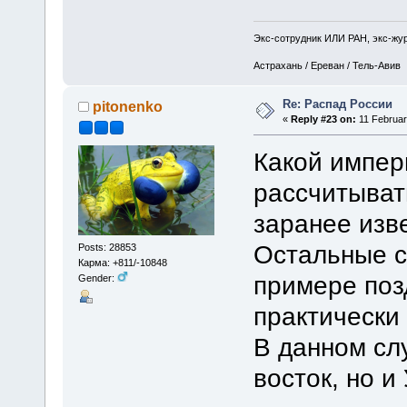
Экс-сотрудник ИЛИ РАН, экс-жу
Астрахань / Ереван / Тель-Авив
Re: Распад России
pitonenko
«
Reply #23 on:
11 Februar
Какой импер
рассчитыват
заранее изве
Остальные с
Posts: 28853
Карма: +811/-10848
примере поз
Gender:
практически 
В данном сл
восток, но и