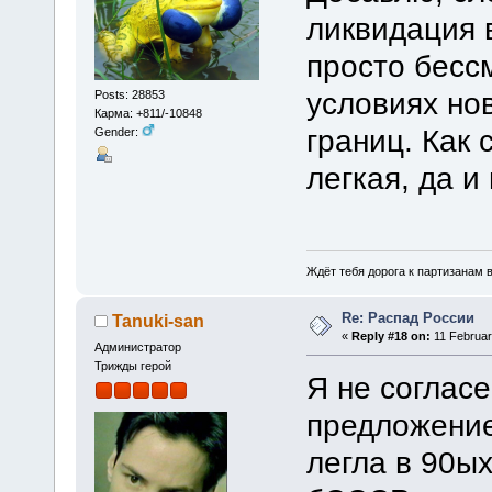
ликвидация 
просто бесс
условиях но
Posts: 28853
Карма: +811/-10848
границ. Как 
Gender:
легкая, да 
Ждёт тебя дорога к партизанам в
Re: Распад России
Tanuki-san
«
Reply #18 on:
11 Februar
Администратор
Трижды герой
Я не соглас
предложение
легла в 90ых