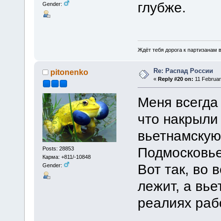
глубже.
Gender:
Ждёт тебя дорога к партизанам в
Re: Распад России
pitonenko
«
Reply #20 on:
11 Februar
Меня всегда
что накрыли
вьетнамскую
Подмосковье
Posts: 28853
Карма: +811/-10848
Вот так, во
Gender:
лежит, а вь
реалиях раб