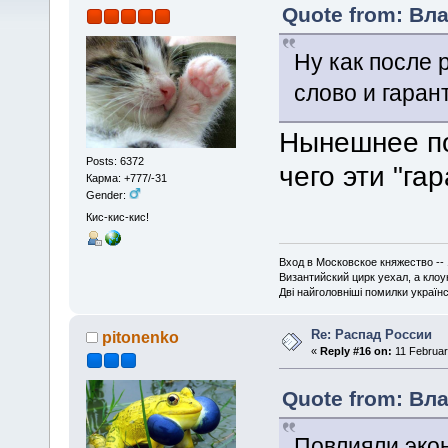
Quote from: Вла
Ну как после
слово и гаран
Нынешнее по
Posts: 6372
чего эти "гар
Карма: +777/-31
Gender:
Кис-кис-кис!
Вход в Московское княжество -- 
Византийский цирк уехал, а кло
Дві найголовніші помилки українсь
Re: Распад России
pitonenko
«
Reply #16 on:
11 Februar
Quote from: Вла
Повлияли эко