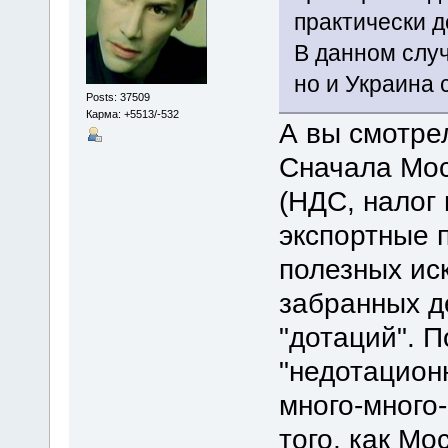
практически д
В данном случ
но и Украина 
Posts: 37509
Карма: +5513/-532
А вы смотрел
Сначала Мос
(НДС, налог
экспортные 
полезных иск
забранных д
"дотаций". П
"недотационн
много-много
того, как Мо