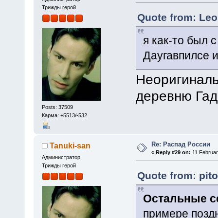
Трижды герой
Quote from: Leo
я как-то был 
Даугавпилсе и
Неоригиналь
деревню Га
Posts: 37509
Карма: +5513/-532
Re: Распад России
Tanuki-san
«
Reply #29 on:
11 Februar
Администратор
Трижды герой
Quote from: pit
Остальные се
примере поздн