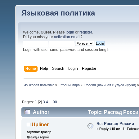
Языковая политика
Welcome,
Guest
. Please
login
or
register
.
Did you miss your
activation email
?
Login with username, password and session length
Home
Help
Search
Login
Register
Языковая политика
»
Страны мира
»
Россия (начиная с улуса Джучи)
»
Pages:
1
[
2
]
3
4
...
90
Author
Topic: Распад Росси
Re: Распад России
Upliner
«
Reply #15 on:
11 Februar
Администратор
Дважды герой