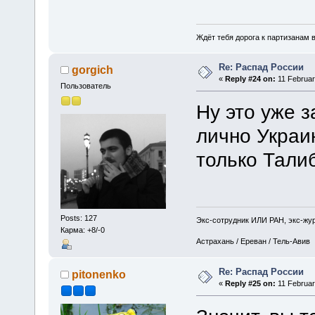
Ждёт тебя дорога к партизанам в
Re: Распад России
gorgich
«
Reply #24 on:
11 Februar
Пользователь
Ну это уже з
лично Украи
только Тали
Posts: 127
Экс-сотрудник ИЛИ РАН, экс-жу
Карма: +8/-0
Астрахань / Ереван / Тель-Авив
Re: Распад России
pitonenko
«
Reply #25 on:
11 Februar