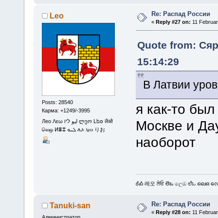
Re: Распад России
Leo
«
Reply #27 on:
11 Februar
Quote from: Сяр
15:14:29
В Латвии уров
Posts: 28540
я как-то бы
Карма: +1249/-3995
Москве и Да
Лео Λεω ليو ליו ლეო Լեօ लेओ
லெஒ ⵍⴻⵓ ܠܝܘ ሌኦ ⲗⲉⲟ りお
наоборот
ᎴᎣ 레오 ਲੇਓ లెఒ ලෙඔ ಲೆಒ ലെഒ လေဩ
Re: Распад России
Tanuki-san
«
Reply #28 on:
11 Februar
Администратор