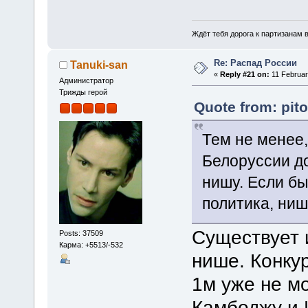
Ждёт тебя дорога к партизанам в
Re: Распад России
Tanuki-san
«
Reply #21 on:
11 Februar
Администратор
Трижды герой
Quote from: pit
Тем не менее
Белоруссии д
нишу. Если б
политика, ниш
Существует 
Posts: 37509
Карма: +5513/-532
нише. Конку
1м уже не м
Камбоджу и 