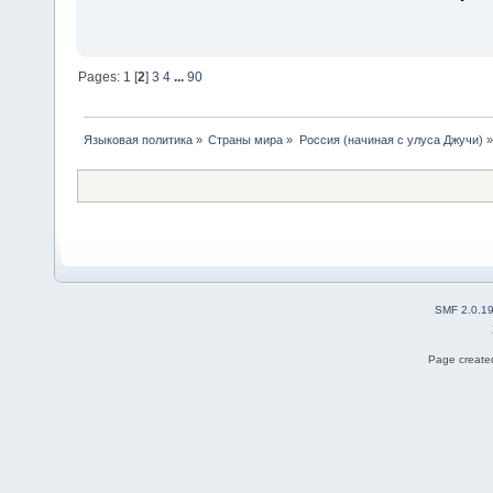
Pages:
1
[
2
]
3
4
...
90
Языковая политика
»
Страны мира
»
Россия (начиная с улуса Джучи)
»
SMF 2.0.1
Page created