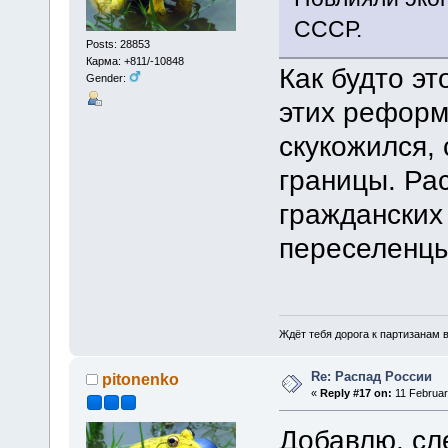
СССР.
Posts: 28853
Карма: +811/-10848
Как будто эт
Gender:
этих реформ
скукожился,
границы. Ра
гражданских
переселенцы
Ждёт тебя дорога к партизанам в
Re: Распад России
pitonenko
«
Reply #17 on:
11 Februar
Добавлю, сл