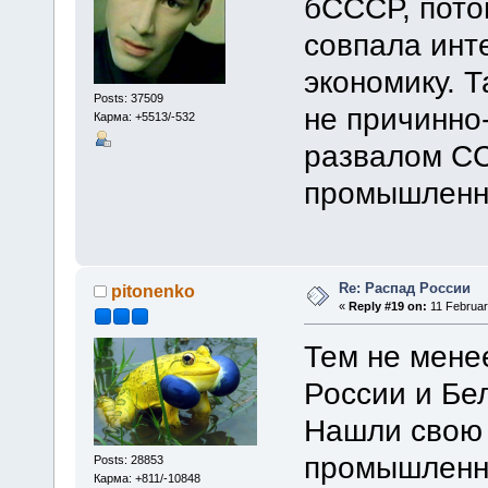
бСССР, пото
совпала инт
экономику. Т
Posts: 37509
не причинно
Карма: +5513/-532
развалом СС
промышленн
Re: Распад России
pitonenko
«
Reply #19 on:
11 Februar
Тем не мене
России и Бел
Нашли свою 
промышленна
Posts: 28853
Карма: +811/-10848