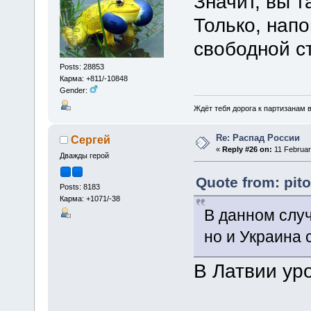
Значит, вы 
Только, нап
свободной ст
Posts: 28853
Карма: +811/-10848
Gender:
Ждёт тебя дорога к партизанам в
Re: Распад России
Сергей
«
Reply #26 on:
11 Februar
Дважды герой
Quote from: pit
Posts: 8183
Карма: +1071/-38
В данном случ
но и Украина 
В Латвии ур