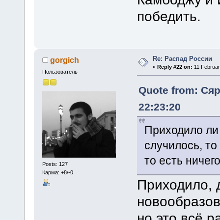
победить.
Re: Распад России
gorgich
«
Reply #22 on:
11 Februar
Пользователь
Quote from: Сяр
22:23:20
Приходило ли 
случилось, то
то есть ничег
Posts: 127
Карма: +8/-0
Приходило, 
новообразов
но это всё 