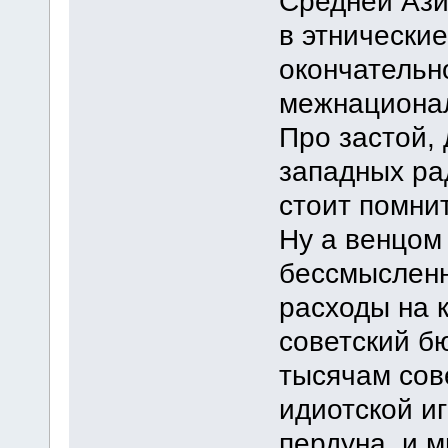
Средней Ази
в этнические
окончатель
межнациона
Про застой, 
западных рад
стоит помнит
Ну а венцом
бессмысленн
расходы на 
советский б
тысячам сов
идиотской и
пердуна, и 