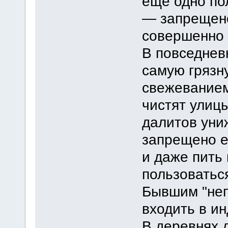
еще одно по
— запрещено
совершенно 
В повседнев
самую грязн
свежеванием
чистят улицы
далитов уни
запрещено е
и даже пить 
пользоватьс
Бывшим "не
входить в и
В деревнях 