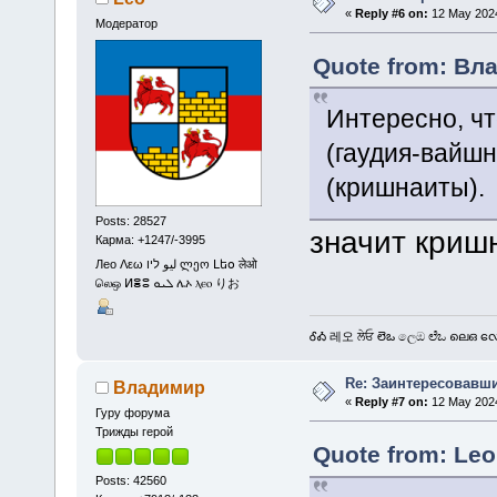
«
Reply #6 on:
12 May 2024
Модератор
Quote from: Вла
Интересно, чт
(гаудия-вайшн
(кришнаиты).
Posts: 28527
значит криш
Карма: +1247/-3995
Лео Λεω ليو ליו ლეო Լեօ लेओ
லெஒ ⵍⴻⵓ ܠܝܘ ሌኦ ⲗⲉⲟ りお
ᎴᎣ 레오 ਲੇਓ లెఒ ලෙඔ ಲೆಒ ലെഒ လေဩ
Re: Заинтересовавши
Владимир
«
Reply #7 on:
12 May 2024
Гуру форума
Трижды герой
Quote from: Leo
Posts: 42560