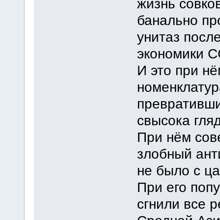
жизнь совко
банально про
унитаз посл
экономики С
И это при нё
номенклатур
превративши
свысока гля
При нём сов
злобный ант
не было с ц
При его поп
сгнили все 