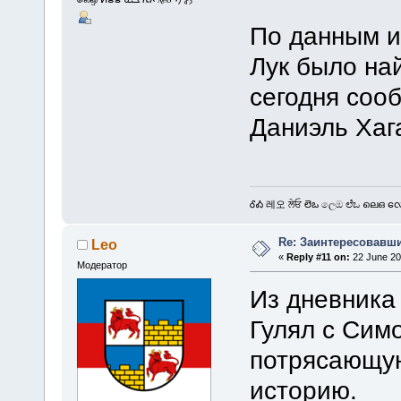
По данным и
Лук было най
сегодня соо
Даниэль Хаг
ᎴᎣ 레오 ਲੇਓ లెఒ ලෙඔ ಲೆಒ ലെഒ လေဩ
Re: Заинтересовавши
Leo
«
Reply #11 on:
22 June 20
Модератор
Из дневника
Гулял с Сим
потрясающу
историю.