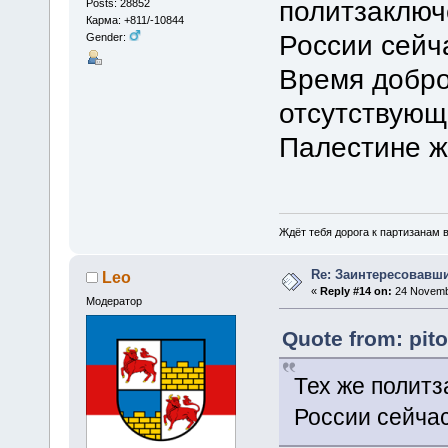
политзаключ
Posts: 28852
Карма: +811/-10844
России сейча
Gender:
Время добро
отсутствующ
Палестине ж
Ждёт тебя дорога к партизанам в
Re: Заинтересовавши
Leo
«
Reply #14 on:
24 Novembe
Модератор
Quote from: pit
Тех же полит
России сейчас