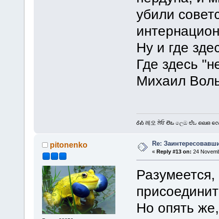
убили совет
интернацион
Ну и где зде
Где здесь "н
Михаил Вол
ᎴᎣ 레오 ਲੇਓ లెఒ ලෙඔ ಲೆಒ ലെഒ လေဩ
Re: Заинтересовавши
pitonenko
«
Reply #13 on:
24 Novembe
Разумеется, 
присоединит
Но опять же,