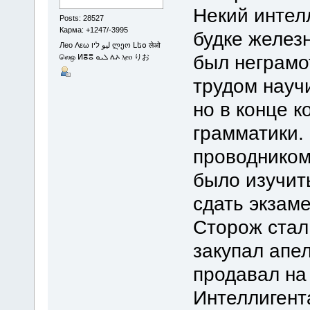
Некий интел
Posts: 28527
Карма: +1247/-3995
будке желез
Лео Λεω ليو ליו ლეო Լեօ लेओ
был неграмо
லெஒ ⵍⴻⵓ ܠܝܘ ሌኦ ⲗⲉⲟ りお
трудом научи
но в конце к
грамматики. 
проводником
было изучить
сдать экзаме
Сторож стал
закупал апе
продавал на 
Интеллигент