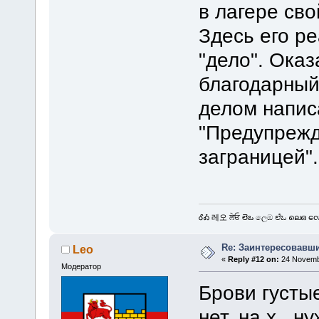
в лагере сво
Здесь его р
"дело". Оказ
благодарный
делом написа
"Предупрежд
заграницей".
ᎴᎣ 레오 ਲੇਓ లెఒ ලෙඔ ಲೆಒ ലെഒ လေဩ
Re: Заинтересовавши
Leo
«
Reply #12 on:
24 Novembe
Модератор
Брови густые
нет, на х.. н