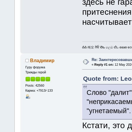
здесь не га
притеснения
насчитывает
ᎴᎣ 레오 ਲੇਓ లెఒ ලෙඔ ಲೆಒ ലെഒ လေဩ
Re: Заинтересовавши
Владимир
«
Reply #1 on:
12 May 2024
Гуру форума
Трижды герой
Quote from: Leo
Posts: 42560
Карма: +7913/-133
Слово "далит"
"неприкасаем
"угнетаемый".
Кстати, это 