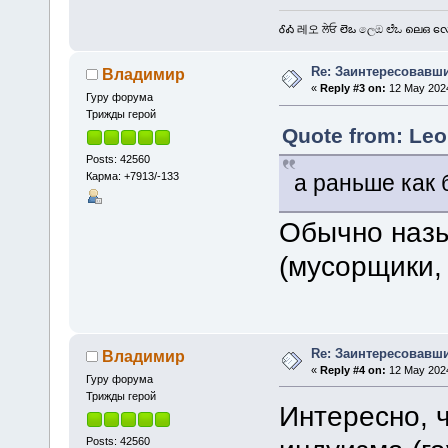
ᎴᎣ 레오 ਲੇਓ లెఒ ලෙඔ ಲೆಒ ലെഒ လေဩ
Re: Заинтересовавши
Владимир
«
Reply #3 on:
12 May 2024
Гуру форума
Трижды герой
Quote from: Leo
Posts: 42560
Карма: +7913/-133
а раньше как
Обычно наз
(мусорщики, 
Re: Заинтересовавши
Владимир
«
Reply #4 on:
12 May 2024
Гуру форума
Трижды герой
Интересно, ч
Posts: 42560