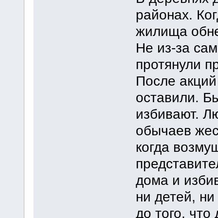
районах. Ког
жилища обне
Не из-за сам
протянули п
После акций
оставили. Б
избивают. Л
обычаев жес
когда возму
представите
дома и изби
ни детей, н
до того, что