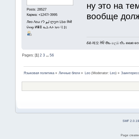
ну это на те
Posts: 28527
вообще дол
Карма: +1247/-3995
Лео Λεω ليو ליו ლეო Լեօ लेओ
லெஒ ⵍⴻⵓ ܠܝܘ ሌኦ ⲗⲉⲟ りお
ᎴᎣ 레오 ਲੇਓ లెఒ ලෙඔ ಲೆಒ ലെഒ လေဩ
Pages: [
1
]
2
3
...
56
Языковая политика
»
Личные блоги
»
Leo
(Moderator:
Leo
) »
Заинтерес
SMF 2.0.1
Page created