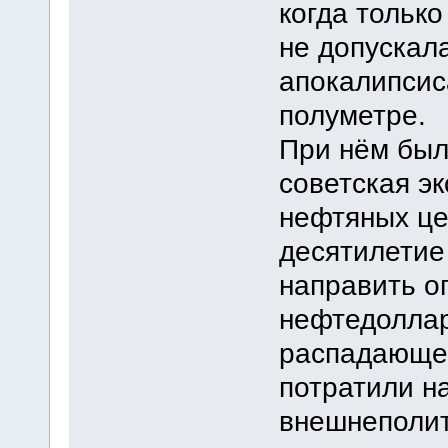
когда тольк
не допускала
апокалипсис
полуметре.
При нём был
советская эк
нефтяных це
десятилетие 
направить о
нефтедолла
распадающей
потратили н
внешнеполит