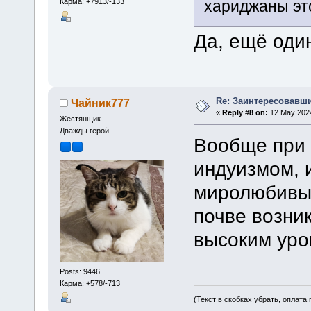
Карма: +7913/-133
хариджаны эт
Да, ещё оди
Re: Заинтересовавши
Чайник777
«
Reply #8 on:
12 May 2024
Жестянщик
Дважды герой
Вообще при 
индуизмом, 
миролюбивым
почве возни
высоким уров
Posts: 9446
Карма: +578/-713
(Текст в скобках убрать, оплата