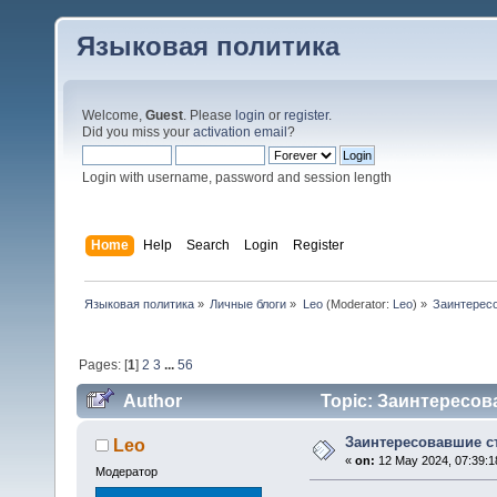
Языковая политика
Welcome,
Guest
. Please
login
or
register
.
Did you miss your
activation email
?
Login with username, password and session length
Home
Help
Search
Login
Register
Языковая политика
»
Личные блоги
»
Leo
(Moderator:
Leo
) »
Заинтерес
Pages: [
1
]
2
3
...
56
Author
Topic: Заинтересов
Заинтересовавшие с
Leo
«
on:
12 May 2024, 07:39:1
Модератор