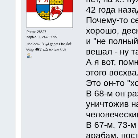
42 года наза
Почему-то с
хорошо, деск
Posts: 28527
Карма: +1247/-3995
и "не полный
Лео Λεω ليو ליו ლეო Լեօ लेओ
вешал - ну т
லெஒ ⵍⴻⵓ ܠܝܘ ሌኦ ⲗⲉⲟ りお
А я вот, по
этого восхв
Это он-то "
В 68-м он р
уничтожив н
человечески
В 67-м, 73-м
арабам, пост