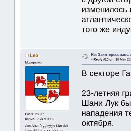
изменилось 
атлантическ
того же инд
Re: Заинтересовавши
Leo
«
Reply #10 on:
18 May 202
Модератор
В секторе Г
23-летняя г
Шани Лук бы
нападения т
Posts: 28527
Карма: +1247/-3995
октября.
Лео Λεω ليو ליו ლეო Լեօ लेओ
லெஒ ⵍⴻⵓ ܠܝܘ ሌኦ ⲗⲉⲟ りお