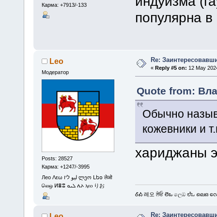
индуизма (г
Карма: +7913/-133
популярна в
Re: Заинтересовавши
Leo
«
Reply #5 on:
12 May 2024
Модератор
Quote from: Вла
Обычно назыв
кожевники и т.
хариджаны э
Posts: 28527
Карма: +1247/-3995
Лео Λεω ليو ליו ლეო Լեօ लेओ
லெஒ ⵍⴻⵓ ܠܝܘ ሌኦ ⲗⲉⲟ りお
ᎴᎣ 레오 ਲੇਓ లెఒ ලෙඔ ಲೆಒ ലെഒ လေဩ
Re: Заинтересовавши
Leo