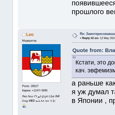
появившееся 
прошлого ве
Re: Заинтересовавши
Leo
«
Reply #2 on:
12 May 2024
Модератор
Quote from: Вла
Кстати, это д
кач. эвфемизма
а раньше ка
Posts: 28527
я уж думал т
Карма: +1247/-3995
Лео Λεω ليو ליו ლეო Լեօ लेओ
в Японии , 
லெஒ ⵍⴻⵓ ܠܝܘ ሌኦ ⲗⲉⲟ りお