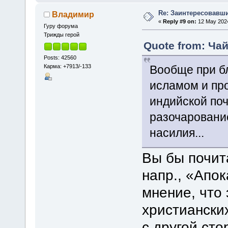
Re: Заинтересовавши
Владимир
«
Reply #9 on:
12 May 2024
Гуру форума
Трижды герой
Quote from: Чай
Posts: 42560
Карма: +7913/-133
Вообще при б
исламом и пр
индийской по
разочаровани
насилия...
Вы бы почит
напр., «Апок
мнение, что 
христианских
с другой сто