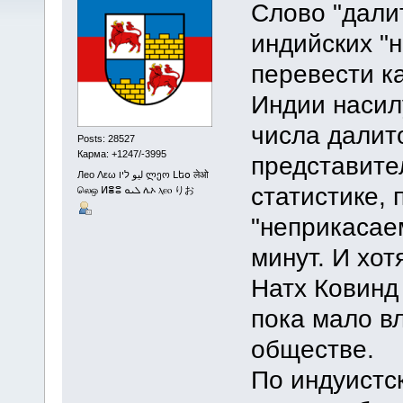
Слово "дали
индийских "
перевести к
Индии насил
числа далит
Posts: 28527
Карма: +1247/-3995
представите
Лео Λεω ليو ליו ლეო Լեօ लेओ
статистике,
லெஒ ⵍⴻⵓ ܠܝܘ ሌኦ ⲗⲉⲟ りお
"неприкасае
минут. И хо
Натх Ковинд
пока мало в
обществе.
По индуистс