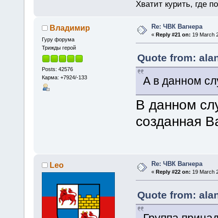
Хватит курить, где п
Re: ЧВК Вагнера
Владимир
«
Reply #21 on:
19 March 2
Гуру форума
Трижды герой
Quote from: ala
Posts: 42576
Карма: +7924/-133
А в данном с
В данном сл
созданная В
Re: ЧВК Вагнера
Leo
«
Reply #22 on:
19 March 2
Quote from: ala
Группа прина