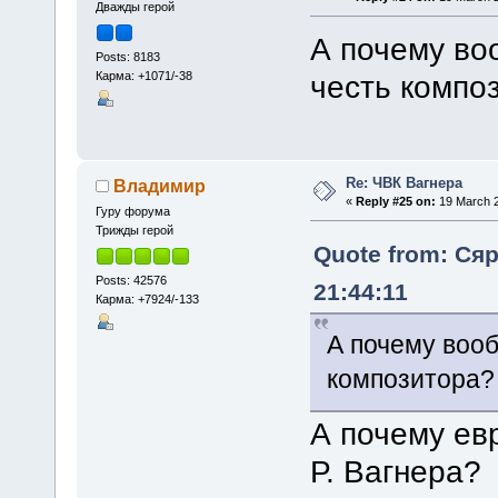
Дважды герой
А почему во
Posts: 8183
Карма: +1071/-38
честь компо
Re: ЧВК Вагнера
Владимир
«
Reply #25 on:
19 March 2
Гуру форума
Трижды герой
Quote from: Сяр
Posts: 42576
21:44:11
Карма: +7924/-133
А почему воо
композитора?
А почему ев
Р. Вагнера