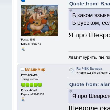
Quote from: Вла
В каком язык
В русском, ес
Я про Шевр
Posts: 3596
Карма: +653/-42
Хватит курить, где п
Re: ЧВК Вагнера
Владимир
«
Reply #16 on:
19 March 2
Гуру форума
Трижды герой
Quote from: ala
Posts: 42576
Карма: +7924/-133
Я про Шеврол
Шевроле ока