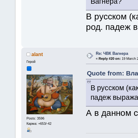
Вагнера?
В русском (к
род. падеж 
Re: ЧВК Вагнера
alant
«
Reply #20 on:
19 March 2
Герой
Quote from: Вла
В русском (как
падеж выража
А в данном 
Posts: 3596
Карма: +653/-42