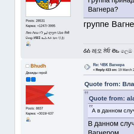
Вагнера?
Posts: 28531
группе Вагн
Карма: +1247/-3995
Лео Λεω ليو ליו ლეო Լեօ लेओ
லெஒ ⵍⴻⵓ ܠܝܘ ሌኦ ⲗⲉⲟ りお
ᎴᎣ 레오 ਲੇਓ లెఒ ලෙඔ 
Re: ЧВК Вагнера
Bhudh
«
Reply #23 on:
19 March 2
Дважды герой
Quote from: Вла
Quote from: al
Posts: 8837
А в данном слу
Карма: +3019/-637
В данном случ
Вагнером.