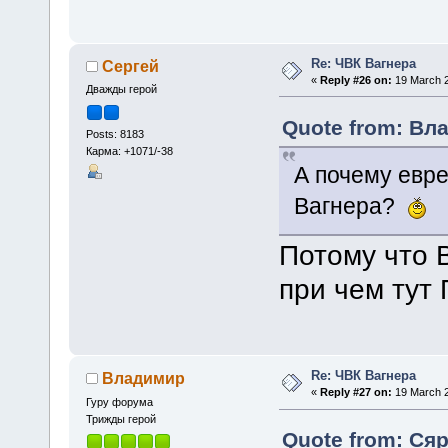
Re: ЧВК Вагнера
Сергей
«
Reply #26 on:
19 March 2
Дважды герой
Quote from: Вла
Posts: 8183
Карма: +1071/-38
А почему евре
Вагнера?
Потому что 
при чем тут
Re: ЧВК Вагнера
Владимир
«
Reply #27 on:
19 March 2
Гуру форума
Трижды герой
Quote from: Сяр