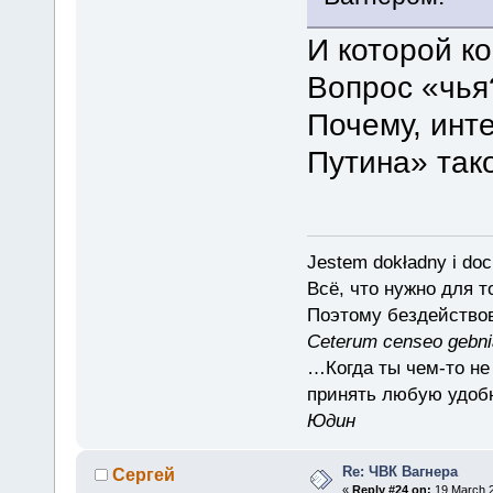
И которой к
Вопрос «чья
Почему, инт
Путина» так
Jestem dokładny i doc
Всё, что нужно для 
Поэтому бездействов
Ceterum censeo gebn
…Когда ты чем-то не
принять любую удоб
Юдин
Re: ЧВК Вагнера
Сергей
«
Reply #24 on:
19 March 2