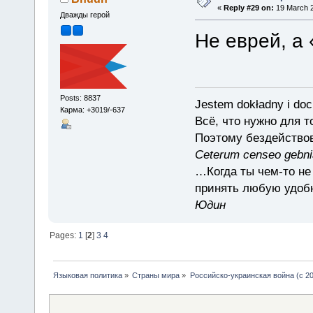
«
Reply #29 on:
19 March 2
Дважды герой
Не еврей, а 
Posts: 8837
Jestem dokładny i doc
Карма: +3019/-637
Всё, что нужно для 
Поэтому бездействов
Ceterum censeo gebn
…Когда ты чем-то не
принять любую удоб
Юдин
Pages:
1
[
2
]
3
4
Языковая политика
»
Страны мира
»
Российско-украинская война (с 20