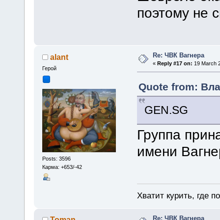
поэтому не с
Re: ЧВК Вагнера
alant
«
Reply #17 on:
19 March 2
Герой
Quote from: Вла
GEN.SG
Группа прин
имени Вагне
Posts: 3596
Карма: +653/-42
Хватит курить, где п
Re: ЧВК Вагнера
Toman