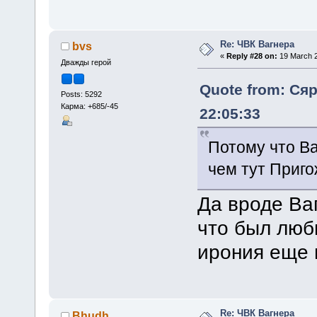
Re: ЧВК Вагнера
bvs
«
Reply #28 on:
19 March 2
Дважды герой
Quote from: Сяр
Posts: 5292
Карма: +685/-45
22:05:33
Потому что В
чем тут Приг
Да вроде Ва
что был люб
ирония еще в
Re: ЧВК Вагнера
Bhudh