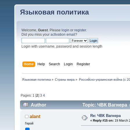
Языковая политика
Welcome,
Guest
. Please
login
or
register
.
Did you miss your
activation email
?
Login with username, password and session length
Home
Help
Search
Login
Register
Языковая политика
»
Страны мира
»
Российско-украинская война (с 20
Pages:
1
[
2
]
3
4
Author
Topic: ЧВК Вагнера (
Re: ЧВК Вагнера
alant
«
Reply #15 on:
19 March 2
Герой