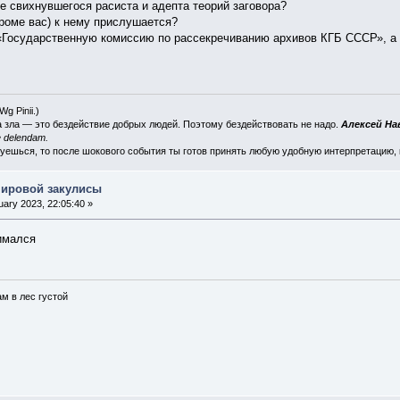
е свихнувшегося расиста и адепта теорий заговора?
кроме вас) к нему прислушается?
е «Государственную комиссию по рассекречиванию архивов КГБ СССР», 
 (Wg
Pinii
.)
а зла — это бездействие добрых людей. Поэтому бездействовать не надо.
Алексей Н
 delendam.
суешься, то после шокового события ты готов принять любую удобную интерпретацию,
мировой закулисы
ary 2023, 22:05:40 »
нимался
ам в лес густой