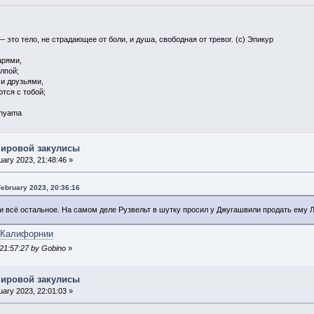
— это тело, не страдающее от боли, и душа, свободная от тревог. (с) Эпикур
арями,
олпой;
 и друзьями,
ются с тобой;
 nyama
мировой закулисы
ary 2023, 21:48:46 »
ebruary 2023, 20:36:16
 и всё остальное. На самом деле Рузвельт в шутку просил у Джугашвили продать ему
 Калифорнии
 21:57:27 by Gobino
»
мировой закулисы
ary 2023, 22:01:03 »