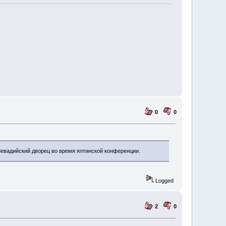
0
0
 Левадийский дворец во время ялтинской конференции.
Logged
2
0