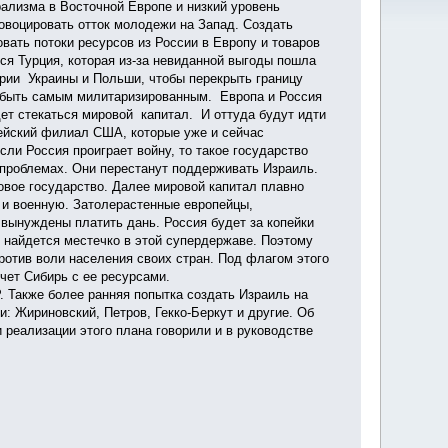
ализма в Восточной Европе и низкий уровень
ровоцировать отток молодежи на Запад. Создать
вать потоки ресурсов из России в Европу и товаров
ся Турция, которая из-за невиданной выгоды пошла
рии Украины и Польши, чтобы перекрыть границу
 быть самым милитаризированным. Европа и Россия
дет стекаться мировой капитал. И оттуда будут идти
пейский филиал США, которые уже и сейчас
ли Россия проиграет войну, то такое государство
 проблемах. Они перестанут поддерживать Израиль.
овое государство. Далее мировой капитал плавно
к и военную. Затолерастенные европейцы,
вынуждены платить дань. Россия будет за копейки
и найдется местечко в этой супердержаве. Поэтому
отив воли населения своих стран. Под флагом этого
очет Сибирь с ее ресурсами.
 Также более ранняя попытка создать Израиль на
: Жириновский, Петров, Гекко-Беркут и другие. Об
 реализации этого плана говорили и в руководстве