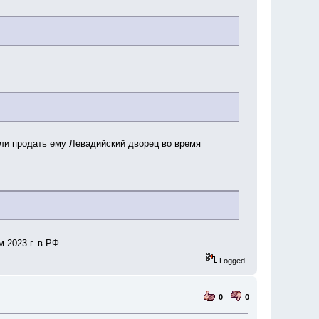
или продать ему Левадийский дворец во время
 2023 г. в РФ.
Logged
0
0