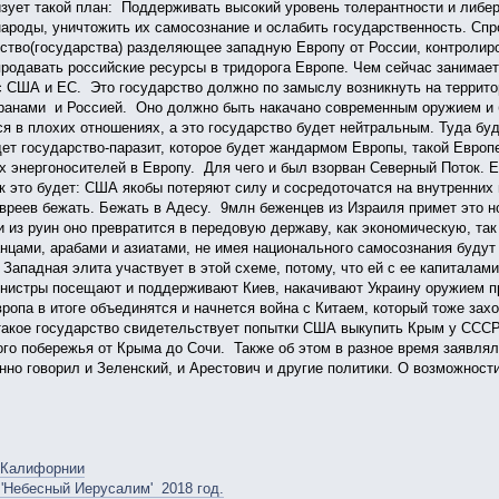
зует такой план: Поддерживать высокий уровень толерантности и либер
 народы, уничтожить их самосознание и ослабить государственность. Сп
ство(государства) разделяющее западную Европу от России, контролиро
продавать российские ресурсы в тридорога Европе. Чем сейчас занимает
 США и ЕС. Это государство должно по замыслу возникнуть на террито
ранами и Россией. Оно должно быть накачано современным оружием и
я в плохих отношениях, а это государство будет нейтральным. Туда бу
удет государство-паразит, которое будет жандармом Европы, такой Евро
х энергоносителей в Европу. Для чего и был взорван Северный Поток. Ес
ак это будет: США якобы потеряют силу и сосредоточатся на внутренних
вреев бежать. Бежать в Адесу. 9млн беженцев из Израиля примет это н
и из руин оно превратится в передовую державу, как экономическую, та
цами, арабами и азиатами, не имея национального самосознания будут 
 Западная элита участвует в этой схеме, потому, что ей с ее капиталам
инистры посещают и поддерживают Киев, накачивают Украину оружием пр
ропа в итоге объединятся и начнется война с Китаем, который тоже зах
акое государство свидетельствует попытки США выкупить Крым у СССР.
го побережья от Крыма до Сочи. Также об этом в разное время заявляли
нно говорил и Зеленский, и Арестович и другие политики. О возможности
 Калифорнии
 'Небесный Иерусалим' 2018 год.