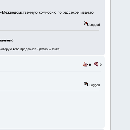
а «Межведомственную комиссию по рассекречиванию
Logged
авальный
 которую тебе предложат.
Григорий Юдин
0
0
Logged