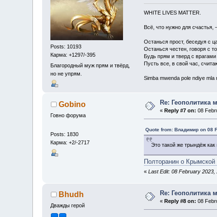
WHITE LIVES MATTER.
Всё, что нужно для счастья, 
Останься прост, беседуя с ц
Posts: 10193
Останься честен, говоря с т
Карма: +1297/-395
Будь прям и тверд с врагами
Пусть все, в свой час, счита
Благородный муж прям и твёрд,
но не упрям.
Simba mwenda pole ndiye mla
Re: Геополитика 
Gobino
«
Reply #7 on:
08 Febru
Говно форума
Quote from: Владимир on 08 F
Posts: 1830
Карма: +2/-2717
Это такой же трындёж как
Полторанин о Крымской
«
Last Edit: 08 February 2023,
Re: Геополитика 
Bhudh
«
Reply #8 on:
08 Febru
Дважды герой