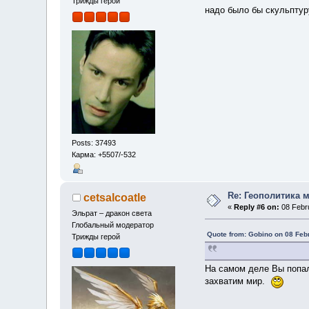
Трижды герой
надо было бы скульптур
Posts: 37493
Карма: +5507/-532
Re: Геополитика 
cetsalcoatle
«
Reply #6 on:
08 Febru
Эльрат – дракон света
Глобальный модератор
Quote from: Gobino on 08 Feb
Трижды герой
На самом деле Вы попал
захватим мир.