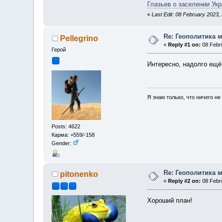
Глазьев о заселении Ук
«
Last Edit: 08 February 2023,
Re: Геополитика 
Pellegrino
«
Reply #1 on:
08 Febru
Герой
Интересно, надолго ещё
Я знаю только, что ничего не
Posts: 4622
Карма: +559/-158
Gender:
Re: Геополитика 
pitonenko
«
Reply #2 on:
08 Febru
Хороший план!