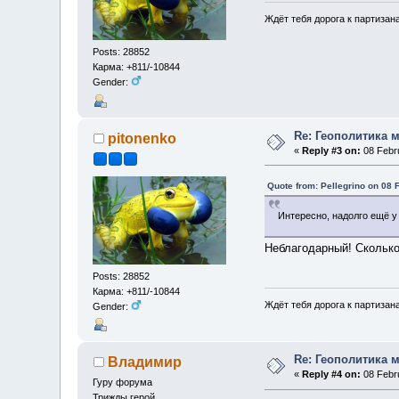
Ждёт тебя дорога к партизан
Posts: 28852
Карма: +811/-10844
Gender:
Re: Геополитика 
pitonenko
«
Reply #3 on:
08 Febru
Quote from: Pellegrino on 08 
Интересно, надолго ещё у
Неблагодарный! Сколько 
Posts: 28852
Карма: +811/-10844
Ждёт тебя дорога к партизан
Gender:
Re: Геополитика 
Владимир
«
Reply #4 on:
08 Febru
Гуру форума
Трижды герой