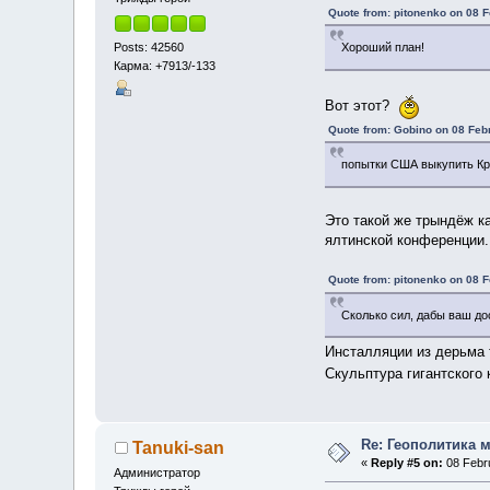
Quote from: pitonenko on 08 F
Posts: 42560
Хороший план!
Карма: +7913/-133
Вот этот?
Quote from: Gobino on 08 Feb
попытки США выкупить К
Это такой же трындёж к
ялтинской конференции.
Quote from: pitonenko on 08 F
Сколько сил, дабы ваш до
Инсталляции из дерьма
Скульптура гигантского 
Re: Геополитика 
Tanuki-san
«
Reply #5 on:
08 Febru
Администратор