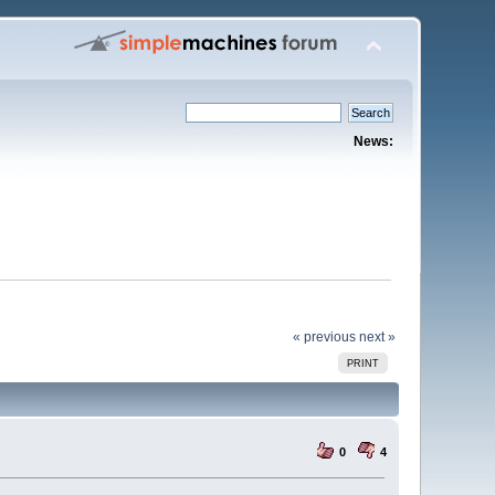
News:
« previous
next »
PRINT
0
4