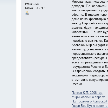
Мировая закулиса реали
Posts: 1830
доходов. Т.е. ослабить
Карма: +2/-2717
контролируемое государ
обратно. В идеале пере
даже на конфронтацию с
между Европейскими ст
должны будут находитьс
инвестиции. Т.е. это б
наживаются на поставка
неизбежно возникнет. К
Арабский мир вынудит е
начнет туда перетекать 
перемешанные с африкан
предоставлять ресурсы.
все эти президенты и м
государства Россия и Ев
О стремлении создать т
территории черноморско
этом плане завуалирова
России.
Петров К.П. 2008 год
Жириновский о евреях
Полторанин о Крымской
Гарри Бер-Кут о проекте