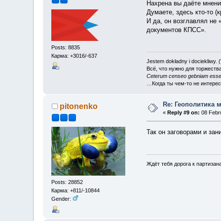
Нахрена вы даёте мнени
Думаете, здесь кто-то (
И да, он возглавлял н
документов КПСС».
Posts: 8835
Карма: +3016/-637
Jestem dokładny i dociekliwy.
Всё, что нужно для торжеств
Ceterum censeo gebniam esse
…Когда ты чем-то не интере
Re: Геополитика 
pitonenko
«
Reply #9 on:
08 Febru
Так он заговорами и за
Ждёт тебя дорога к партизан
Posts: 28852
Карма: +811/-10844
Gender: