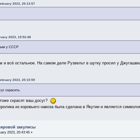
ebruary 2023, 20:13:57
ruary 2023, 19:52:48
рым у СССР
ак и всё остальное. На самом деле Рузвельт в шутку просил у Джугашв
ebruary 2023, 20:15:59
суг скрасить.
 тоже скрасят ваш досуг?
кролика из коровьего навоза была сделана в Якутии и является символом
мировой закулисы
ary 2023, 20:43:45 »