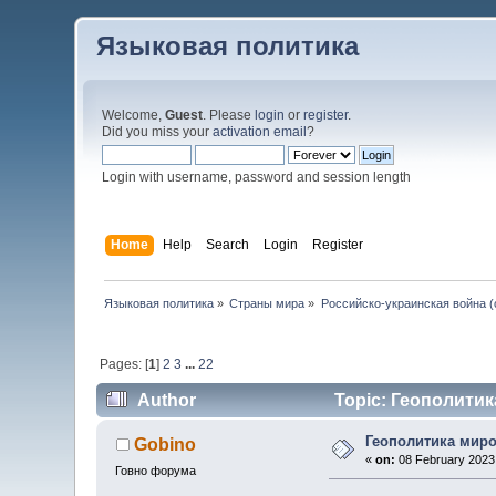
Языковая политика
Welcome,
Guest
. Please
login
or
register
.
Did you miss your
activation email
?
Login with username, password and session length
Home
Help
Search
Login
Register
Языковая политика
»
Страны мира
»
Российско-украинская война (с
Pages: [
1
]
2
3
...
22
Author
Topic: Геополитик
Геополитика мир
Gobino
«
on:
08 February 2023,
Говно форума