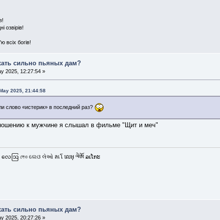
в!
 озвірів!
ю всіх богів!
хать сильно пьяных дам?
y 2025, 12:27:54 »
 May 2025, 21:44:58
ли слово «истерик» в последний раз?
тношению к мужчине я слышал в фильме "Щит и меч"
 လေဩ লেও ଲେଓ લેઓ ลเโ លេអុ ལེཨོ ລເໂກະ
хать сильно пьяных дам?
y 2025, 20:27:26 »