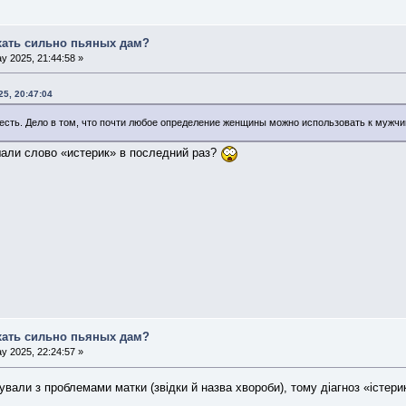
хать сильно пьяных дам?
y 2025, 21:44:58 »
25, 20:47:04
 есть. Дело в том, что почти любое определение женщины можно использовать к мужчи
шали слово «истерик» в последний раз?
хать сильно пьяных дам?
y 2025, 22:24:57 »
зували з проблемами матки (звідки й назва хвороби), тому діагноз «істери