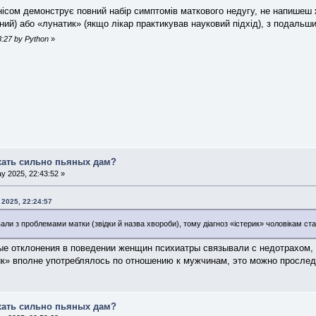
енісом демонструє повний набір симптомів маткового недугу, не напишеш 
ний) або «лунатик» (якщо лікар практикував науковий підхід), з подальш
8:27 by Python
»
хать сильно пьяных дам?
y 2025, 22:43:52 »
 2025, 22:24:57
вали з проблемами матки (звідки й назва хвороби), тому діагноз «істерик» чоловікам ста
рые отклонения в поведении женщин психиатры связывали с недотрахом,
рик» вполне употреблялось по отношению к мужчинам, это можно проследи
хать сильно пьяных дам?