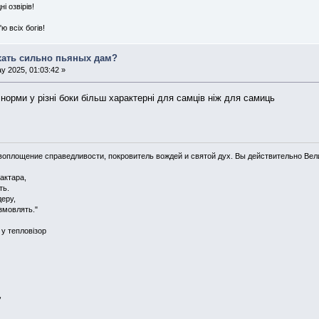
 озвірів!
ю всіх богів!
хать сильно пьяных дам?
y 2025, 01:03:42 »
 норми у різні боки більш характерні для самців ніж для самиць
воплощение справедливости, покровитель вождей и святой дух. Вы действительно Вел
актара,
ть.
деру,
змовлять."
 у тепловізор
,