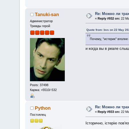
Re: Можно ли тра
Tanuki-san
«
Reply #932 on:
22 Ma
Администратор
Трижды герой
Quote from: bvs on 22 May 20
Почему, "истерик" вполне
и когда вы в реале слы
Posts: 37498
Карма: +5510/-532
Re: Можно ли тра
Python
«
Reply #933 on:
22 Ma
Постоялец
Історично, істерію пов'я