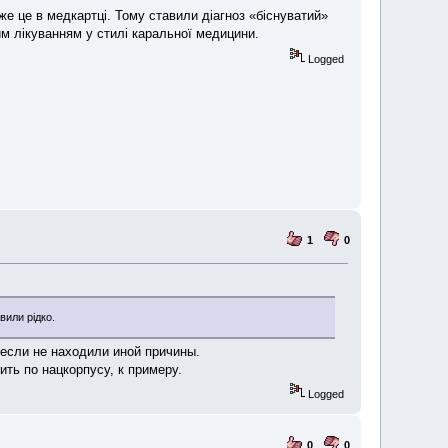
же це в медкартці. Тому ставили діагноз «біснуватий»
им лікуванням у стилі каральної медицини.
Logged
1
0
вили рідко.
 если не находили иной причины.
ть по нацкорпусу, к примеру.
Logged
0
0