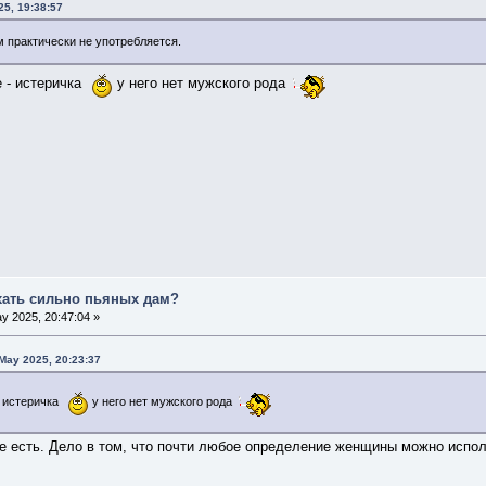
25, 19:38:57
 практически не употребляется.
е - истеричка
у него нет мужского рода
хать сильно пьяных дам?
y 2025, 20:47:04 »
 May 2025, 20:23:37
- истеричка
у него нет мужского рода
не есть. Дело в том, что почти любое определение женщины можно испол