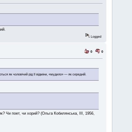
ий.
Logged
0
0
ться як чоловічий рід ІІ відміни, «мудило» — як середній.
ик? Чи поет, чи хорий? (Ольга Кобилянська, III, 1956,