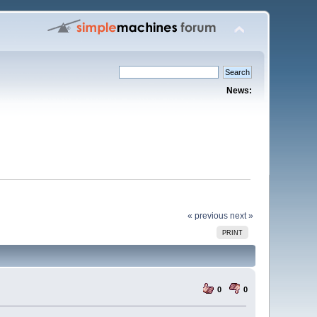
News:
« previous
next »
PRINT
0
0