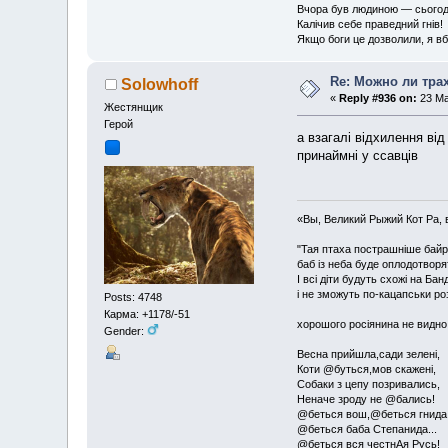
Вчора був людиною — сьогодні
Калічив себе праведний гнів!
Якщо боги це дозволили, я вб'
Re: Можно ли тра
Solowhoff
«
Reply #936 on:
23 Ma
Жестянщик
Герой
а взагалі відхилення від
принаймні у ссавців
«Вы, Великий Рыжий Кот Ра, 
"Тая птаха пострашніше байр
баб із неба буде оплодотворя
І всі діти будуть схожі на Бан
і не зможуть по-кацапськи ро
Posts: 4748
Карма: +1178/-51
хорошого росіянина не видно
Gender:
Весна прийшла,сади зелені,
Коти @буться,мов скажені,
Собаки з цепу позривались,
Неначе зроду не @бались!
@беться вош,@беться гнида
@беться баба Степанида...
@беться вся честнАя Русь!