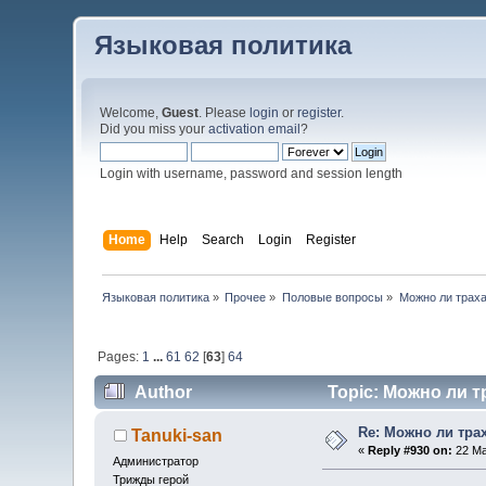
Языковая политика
Welcome,
Guest
. Please
login
or
register
.
Did you miss your
activation email
?
Login with username, password and session length
Home
Help
Search
Login
Register
Языковая политика
»
Прочее
»
Половые вопросы
»
Можно ли траха
Pages:
1
...
61
62
[
63
]
64
Author
Topic: Можно ли т
Re: Можно ли тра
Tanuki-san
«
Reply #930 on:
22 Ma
Администратор
Трижды герой