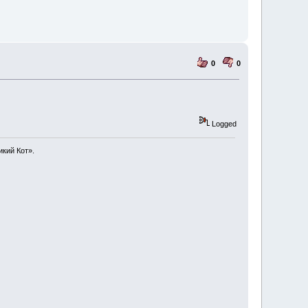
0
0
Logged
икий Кот».