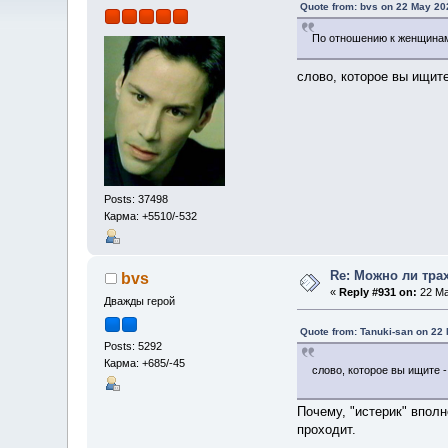
Quote from: bvs on 22 May 20
По отношению к женщинам
слово, которое вы ищит
Posts: 37498
Карма: +5510/-532
Re: Можно ли тра
bvs
«
Reply #931 on:
22 Ma
Дважды герой
Quote from: Tanuki-san on 22
Posts: 5292
Карма: +685/-45
слово, которое вы ищите 
Почему, "истерик" впол
проходит.