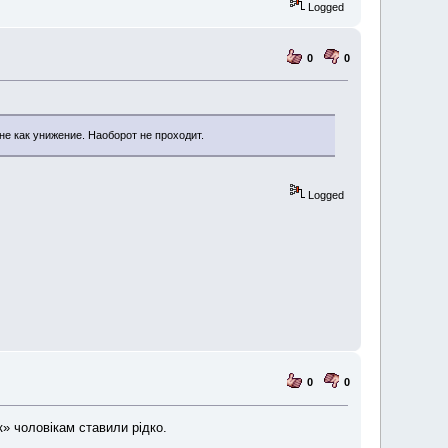
Logged
0
0
не как унижение. Наоборот не проходит.
Logged
0
0
к» чоловікам ставили рідко.