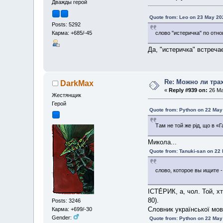
Дважды герой
Quote from: Leo on 23 May 20
Posts: 5292
Карма: +685/-45
слово "истеричка" по отн
Да, "истеричка" встреч
Re: Можно ли тра
DarkMax
«
Reply #939 on:
26 Ma
Жестянщик
Герой
Quote from: Python on 22 May
Там не той же рід, що в «
Микола...
Quote from: Tanuki-san on 22
слово, которое вы ищите 
ІСТЕ́РИК, а, чол. Той, х
80).
Posts: 3246
Словник української мов
Карма: +699/-30
Gender:
Quote from: Python on 22 May