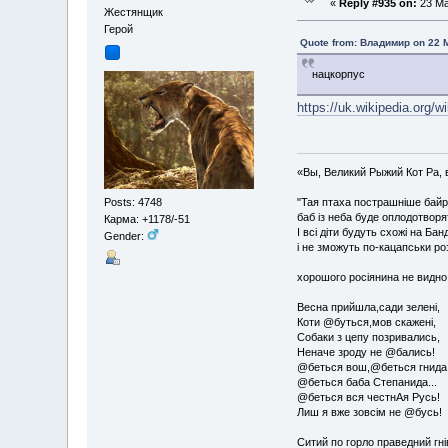
«
Reply #935 on:
23 Ma
Жестянщик
Герой
Quote from: Владимир on 22 
нацкорпус
https://uk.wikipe
«Вы, Великий Рыжий Кот Ра, 
"Тая птаха пострашніше байр
Posts: 4748
баб із неба буде оплодотворя
Карма: +1178/-51
І всі діти будуть схожі на Бан
Gender:
і не зможуть по-кацапськи ро
хорошого росіянина не видно
Весна прийшла,сади зелені,
Коти @буться,мов скажені,
Собаки з цепу позривались,
Неначе зроду не @бались!
@беться вош,@беться гнида
@беться баба Степанида...
@беться вся честнАя Русь!
Лиш я вже зовсім не @бусь!
Ситий по горло праведний гні