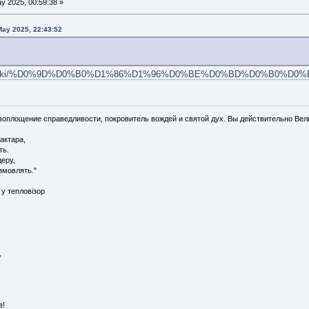
y 2025, 00:59:38 »
May 2025, 22:43:52
dia.org/wiki/%D0%9D%D0%B0%D1%86%D1%96%D0%BE%D0%BD%D0
воплощение справедливости, покровитель вождей и святой дух. Вы действительно Вел
актара,
ть.
деру,
змовлять."
 у тепловізор
,
в!