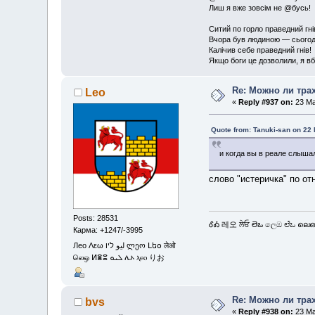
Лиш я вже зовсім не @бусь!
Ситий по горло праведний гні
Вчора був людиною — сьогодні
Калічив себе праведний гнів!
Якщо боги це дозволили, я вб'
Re: Можно ли тра
Leo
«
Reply #937 on:
23 Ma
Quote from: Tanuki-san on 22
и когда вы в реале слыша
слово "истеричка" по о
Posts: 28531
ᎴᎣ 레오 ਲੇਓ లెఒ ලෙඔ ಲೆಒ ലെഒ
Карма: +1247/-3995
Лео Λεω ليو ליו ლეო Լեօ लेओ
லெஒ ⵍⴻⵓ ܠܝܘ ሌኦ ⲗⲉⲟ りお
Re: Можно ли тра
bvs
«
Reply #938 on:
23 Ma