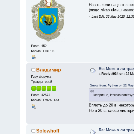
Навіть коли пацієнт з п
(якщо лікар більш набож
«
Last Edit: 22 May 2025, 22:3
Posts: 452
Карма: +141/-10
Re: Можно ли тра
Владимир
«
Reply #934 on:
22 Ma
Гуру форума
Трижды герой
Quote from: Python on 22 May
Posts: 42574
Історично, істерію пов'язу
Карма: +7924/-133
Вплоть до 20 в. некото
Но в 20 в. слово «исте
Re: Можно ли тра
Solowhoff