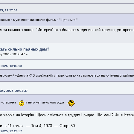
25, 12:27:54
ошению к мужчине я слышал в фильме "Щит и меч"
ается намного чаще. "Истерик" это больше медицинский термин, устаревш
хать сильно пьяных дам?
y 2025, 10:36:47 »
 2025, 18:03:08
Гаврила» й «Данила»? В українській у таких словах -а замінюється на -о, імена сприймаю
 May 2025, 20:23:37
- истеричка
у него нет мужского рода
то хворіє на істерію. Щось сміється в грудях і ридає. Що мені? Чи я істер
и: в 11 томах. — Том 4, 1973. — Стор. 50.
 2025, 22:24:57