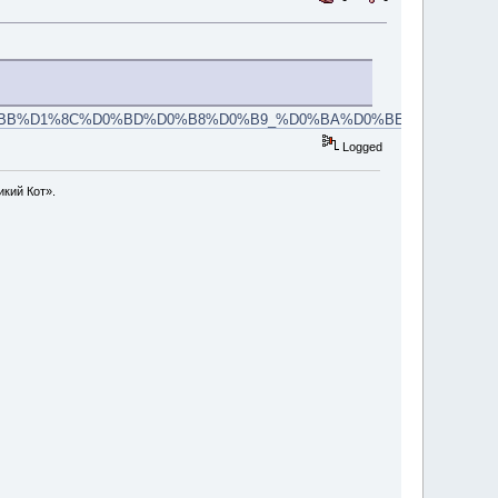
%B0%D0%BB%D1%8C%D0%BD%D0%B8%D0%B9_%D0%BA%D0%BE%D1%80
Logged
икий Кот».