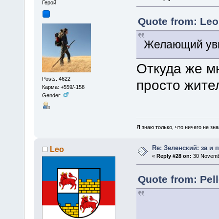
Герой
Quote from: Leo
Желающий уви
Откуда же мн
Posts: 4622
просто жите
Карма: +559/-158
Gender:
Я знаю только, что ничего не зна
Re: Зеленский: за и 
Leo
«
Reply #28 on:
30 Novembe
Quote from: Pel