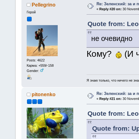
Re: Зеленский: за и 
Pellegrino
«
Reply #20 on:
30 Novembe
Герой
Quote from: Leo
не очевидно
Кому?
(И 
Posts: 4622
Карма: +559/-158
Gender:
Я знаю только, что ничего не зна
Re: Зеленский: за и 
pitonenko
«
Reply #21 on:
30 Novembe
Quote from: Leo
Quote from: Up