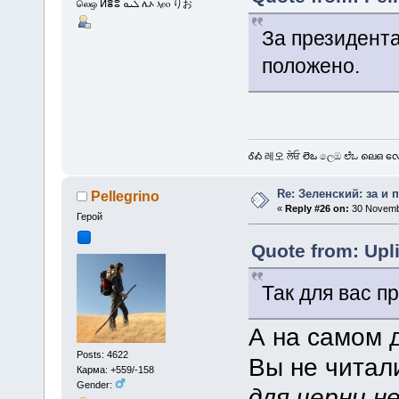
லெஒ ⵍⴻⵓ ܠܝܘ ሌኦ ⲗⲉⲟ りお
За президента
положено.
ᎴᎣ 레오 ਲੇਓ లెఒ ලෙඔ ಲೆಒ ലെഒ လေဩ
Re: Зеленский: за и 
Pellegrino
«
Reply #26 on:
30 Novembe
Герой
Quote from: Upl
Так для вас п
А на самом д
Posts: 4622
Вы не читали
Карма: +559/-158
Gender:
для черни н