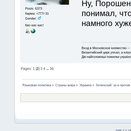
Ну, Порошенк
Posts: 6373
понимал, чт
Карма: +777/-31
Gender:
намного хуже
Кис-кис-кис!
Вход в Московское княжество -- 
Византийский цирк уехал, а кло
Дві найголовніші помилки українсь
Pages:
1
[
2
]
3
4
...
36
Языковая политика
»
Страны мира
»
Украина
»
Зеленский: за и против
SMF 2.0.1