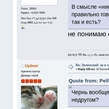
В смысле «ни
Posts: 28562
правильно гов
Карма: +1253/-3996
Лео Λεω ليو ליו ლეო Լեօ लेओ
так и есть?
லெஒ ⵍⴻⵓ ܠܝܘ ሌኦ ⲗⲉⲟ りお
не понимаю 
ᎴᎣ 레오 ਲੇਓ లెఒ ලෙඔ ಲೆಒ ലെഒ လေဩ
Re: Зеленский: за и 
Upliner
«
Reply #29 on:
30 Novembe
Администратор
Дважды герой
Quote from: Pel
Чернь вообще
недругом?