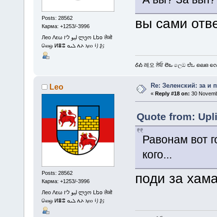
Posts: 28562
вы сами отв
Карма: +1253/-3996
Лео Λεω ليو ליו ლეო Լեօ लेओ
லெஒ ⵍⴻⵓ ܠܝܘ ሌኦ ⲗⲉⲟ りお
ᎴᎣ 레오 ਲੇਓ లెఒ ලෙඔ ಲೆಒ ലെഒ လေဩ
Re: Зеленский: за и 
Leo
«
Reply #18 on:
30 Novembe
Quote from: Upl
Равонам вот г
кого...
Posts: 28562
поди за хам
Карма: +1253/-3996
Лео Λεω ليو ליו ლეო Լեօ लेओ
லெஒ ⵍⴻⵓ ܠܝܘ ሌኦ ⲗⲉⲟ りお