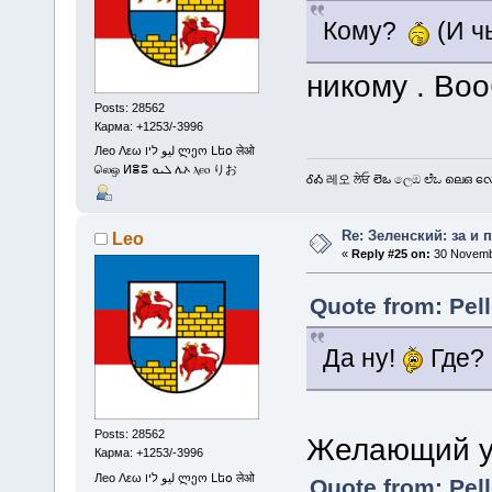
Кому?
(И ч
никому . Во
Posts: 28562
Карма: +1253/-3996
Лео Λεω ليو ליו ლეო Լեօ लेओ
லெஒ ⵍⴻⵓ ܠܝܘ ሌኦ ⲗⲉⲟ りお
ᎴᎣ 레오 ਲੇਓ లెఒ ලෙඔ ಲೆಒ ലെഒ လေဩ
Re: Зеленский: за и 
Leo
«
Reply #25 on:
30 Novembe
Quote from: Pel
Да ну!
Где? 
Posts: 28562
Желающий ув
Карма: +1253/-3996
Лео Λεω ليو ליו ლეო Լեօ लेओ
Quote from: Pel