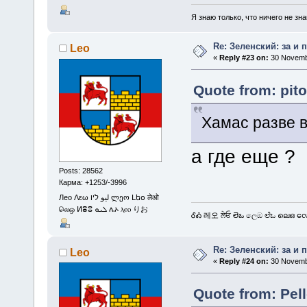
Я знаю только, что ничего не зна
Re: Зеленский: за и 
Leo
«
Reply #23 on:
30 Novembe
Quote from: pit
Хамас разве в
а где еще ?
Posts: 28562
Карма: +1253/-3996
Лео Λεω ليو ליו ლეო Լեօ लेओ
லெஒ ⵍⴻⵓ ܠܝܘ ሌኦ ⲗⲉⲟ りお
ᎴᎣ 레오 ਲੇਓ లెఒ ලෙඔ ಲೆಒ ലെഒ လေဩ
Re: Зеленский: за и 
Leo
«
Reply #24 on:
30 Novembe
Quote from: Pel