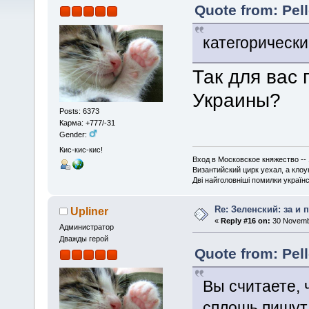
Quote from: Pel
категорически
Так для вас 
Украины?
Posts: 6373
Карма: +777/-31
Gender:
Кис-кис-кис!
Вход в Московское княжество -- 
Византийский цирк уехал, а кло
Дві найголовніші помилки українсь
Re: Зеленский: за и 
Upliner
«
Reply #16 on:
30 Novembe
Администратор
Дважды герой
Quote from: Pel
Вы считаете, 
сплошь пишут 