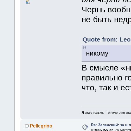
Чернь вообщ
не быть нед
Quote from: Leo
никому
В смысле «н
правильно г
что, так и ес
Я знаю только, что ничего не зна
Re: Зеленский: за и 
Pellegrino
«
Reply #27 on:
30 Novembe