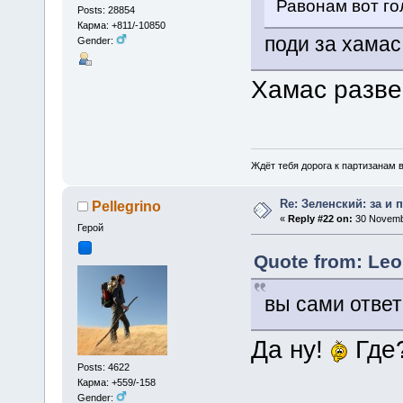
Равонам вот гол
Posts: 28854
Карма: +811/-10850
поди за хамас
Gender:
Хамас разве
Ждёт тебя дорога к партизанам в
Re: Зеленский: за и 
Pellegrino
«
Reply #22 on:
30 Novembe
Герой
Quote from: Leo
вы сами отве
Да ну!
Где?
Posts: 4622
Карма: +559/-158
Gender: