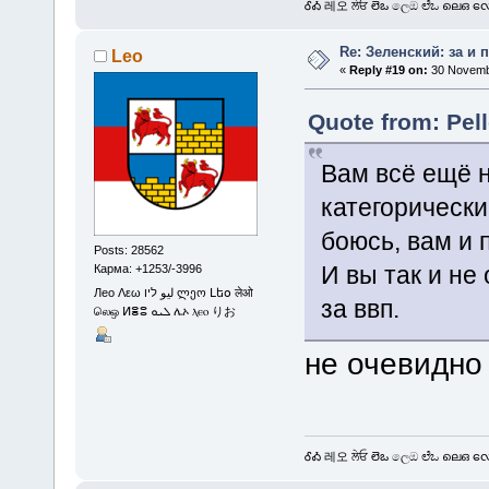
ᎴᎣ 레오 ਲੇਓ లెఒ ලෙඔ ಲೆಒ ലെഒ လေဩ
Re: Зеленский: за и 
Leo
«
Reply #19 on:
30 Novembe
Quote from: Pel
Вам всё ещё н
категорически
боюсь, вам и 
Posts: 28562
И вы так и не
Карма: +1253/-3996
Лео Λεω ليو ליו ლეო Լեօ लेओ
за ввп.
லெஒ ⵍⴻⵓ ܠܝܘ ሌኦ ⲗⲉⲟ りお
не очевидно
ᎴᎣ 레오 ਲੇਓ లెఒ ලෙඔ ಲೆಒ ലെഒ လေဩ