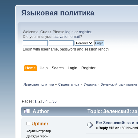
Языковая политика
Welcome,
Guest
. Please
login
or
register
.
Did you miss your
activation email
?
Login with username, password and session length
Home
Help
Search
Login
Register
Языковая политика
»
Страны мира
»
Украина
»
Зеленский: за и против
Pages:
1
[
2
]
3
4
...
36
Author
Topic: Зеленский: за
Re: Зеленский: за и 
Upliner
«
Reply #15 on:
30 Novembe
Администратор
Дважды герой