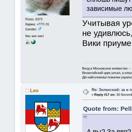
зависимые л
Posts: 6373
Учитывая ур
Карма: +777/-31
Gender:
не удивлюсь
Кис-кис-кис!
Вики приуме
Вход в Московское княжество -- 
Византийский цирк уехал, а кло
Дві найголовніші помилки українсь
Re: Зеленский: за и 
Leo
«
Reply #17 on:
30 Novembe
Quote from: Pel
А вы? За ввп?