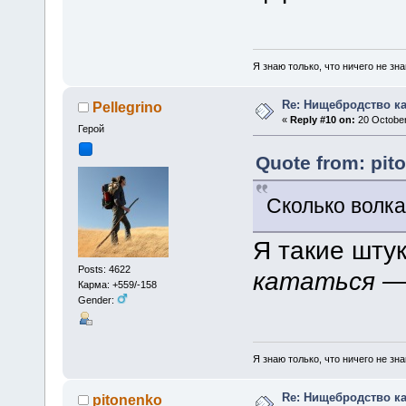
Я знаю только, что ничего не зна
Re: Нищебродство к
Pellegrino
«
Reply #10 on:
20 October
Герой
Quote from: pit
Сколько волка
Я такие шту
Posts: 4622
кататься — 
Карма: +559/-158
Gender:
Я знаю только, что ничего не зна
Re: Нищебродство к
pitonenko