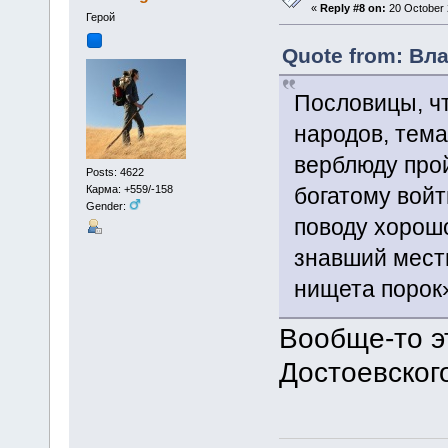
«
Reply #8 on:
20 October 
Герой
Quote from: Вла
Пословицы, чт
народов, тема
верблюду прой
Posts: 4622
богатому войт
Карма: +559/-158
Gender:
поводу хорош
знавший местн
нищета порок
Вообще-то э
Достоевского