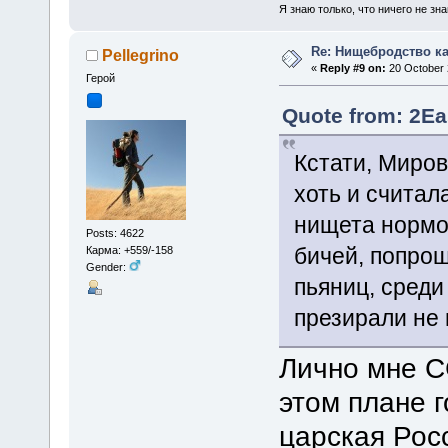
Я знаю только, что ничего не зна
Re: Нищебродство к
Pellegrino
«
Reply #9 on:
20 October 
Герой
Quote from: 2Ea
Кстати, Миров
хоть и считал
нищета нормо
Posts: 4622
бичей, попро
Карма: +559/-158
Gender:
пьяниц, среди
презирали не 
Лично мне С
этом плане 
царская Рос