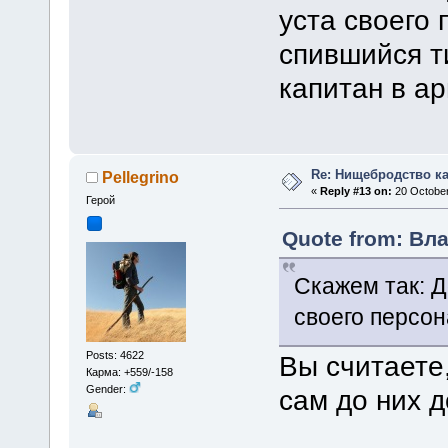
уста своего
спившийся т
капитан в ар
Re: Нищебродство к
Pellegrino
«
Reply #13 on:
20 October
Герой
Quote from: Вла
Скажем так: Д
своего персон
Posts: 4622
Вы считаете
Карма: +559/-158
Gender:
сам до них 