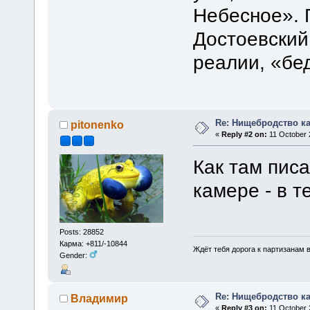
Небесное». 
Достоевский
реалии, «бед
Re: Нищебродство к
pitonenko
«
Reply #2 on:
11 October 
Как там пис
камере - в т
Posts: 28852
Карма: +811/-10844
Ждёт тебя дорога к партизанам в
Gender:
Re: Нищебродство к
Владимир
«
Reply #3 on:
11 October 