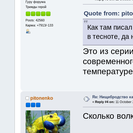
Гуру форума
Трижды герой
Quote from: pit
Posts: 42560
Карма: +7913/-133
Как там писал
в тесноте, да 
Это из сери
современног
температуре
Re: Нищебродство к
pitonenko
«
Reply #4 on:
11 October 
Сколько волк