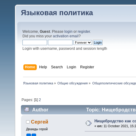
Языковая политика
Welcome,
Guest
. Please
login
or
register
.
Did you miss your
activation email
?
Login with username, password and session length
Home
Help
Search
Login
Register
Языковая политика
»
Общие обсуждения
»
Общеполитические обсужд
Pages: [
1
]
2
Author
Topic: Нищебродство
Нищебродство как с
Сергей
«
on:
11 October 2021, 15:
Дважды герой