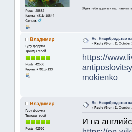
Ждёт тебя дорога к партизанам в
Posts: 28852
Карма: +811/-10844
Gender:
Re: Нищебродство к
Владимир
«
Reply #5 on:
11 October 
Гуру форума
Трижды герой
https://www.l
Posts: 42560
antiposlovits
Карма: +7913/-133
mokienko
Re: Нищебродство к
Владимир
«
Reply #6 on:
11 October 
Гуру форума
Трижды герой
И на английс
Posts: 42560
https://en.wik