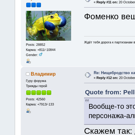
«
Reply #11 on:
20 October
Фоменко вещ
Ждёт тебя дорога к партизанам в
Posts: 28852
Карма: +811/-10844
Gender:
Re: Нищебродство к
Владимир
«
Reply #12 on:
20 October
Гуру форума
Трижды герой
Quote from: Pel
Posts: 42560
Карма: +7913/-133
Вообще-то это
персонажа-ал
Скажем так: