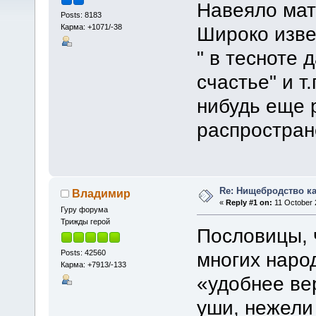
Навеяло ма
Posts: 8183
Карма: +1071/-38
Широко изве
" в тесноте д
счастье" и т
нибудь еще 
распростран
Re: Нищебродство к
Владимир
«
Reply #1 on:
11 October 
Гуру форума
Трижды герой
Пословицы, ч
Posts: 42560
многих наро
Карма: +7913/-133
«удобнее ве
уши, нежели