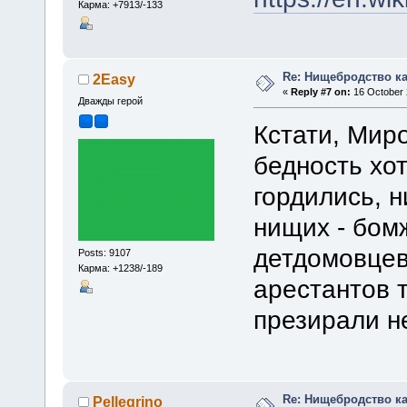
Карма: +7913/-133
Re: Нищебродство к
2Easy
«
Reply #7 on:
16 October 
Дважды герой
Кстати, Мир
бедность хо
гордились, 
нищих - бом
детдомовцев
Posts: 9107
Карма: +1238/-189
арестантов т
презирали н
Re: Нищебродство к
Pellegrino