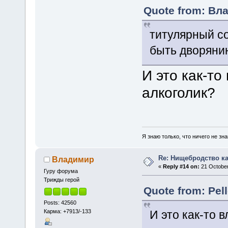
Quote from: Вла
титулярный со
быть дворяни
И это как-то
алкоголик?
Я знаю только, что ничего не зна
Re: Нищебродство к
Владимир
«
Reply #14 on:
21 October
Гуру форума
Трижды герой
Quote from: Pel
Posts: 42560
Карма: +7913/-133
И это как-то в