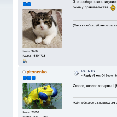
Это вообще неконституцио
оные у правительства
(Текст в скобках убрать, оплата
Posts: 9466
Карма: +580/-713
Re: А Пэ
pitonenko
«
Reply #1 on:
04 Septembe
Скорее, аналог аппарата Ц
Ждёт тебя дорога к партизанам в
Posts: 28854
Карма: +811/-10849