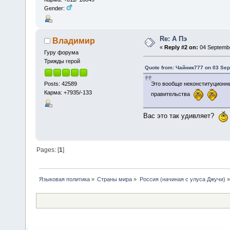
Gender:
Re: А Пэ
Владимир
«
Reply #2 on:
04 Septembe
Гуру форума
Трижды герой
Quote from: Чайник777 on 03 Sep
Posts: 42589
Это вообще неконституционн
Карма: +7935/-133
правительства
Вас это так удивляет?
Pages: [
1
]
Языковая политика
»
Страны мира
»
Россия (начиная с улуса Джучи)
»