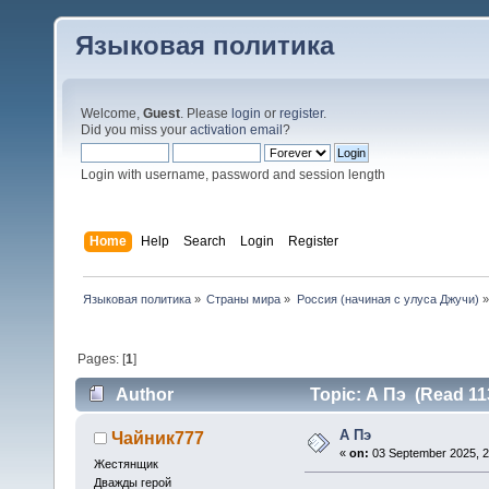
Языковая политика
Welcome,
Guest
. Please
login
or
register
.
Did you miss your
activation email
?
Login with username, password and session length
Home
Help
Search
Login
Register
Языковая политика
»
Страны мира
»
Россия (начиная с улуса Джучи)
»
Pages: [
1
]
Author
Topic: А Пэ (Read 11
А Пэ
Чайник777
«
on:
03 September 2025, 2
Жестянщик
Дважды герой