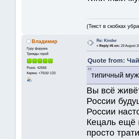
(Текст в скобках убр
Re: Kinder
Владимир
«
Reply #6 on:
29 August 2
Гуру форума
Трижды герой
Quote from: Чай
Posts: 42566
Карма: +7916/-133
типичный муж
Вы всё живёт
России будущ
России нас
Кецаль ещё 
просто трат