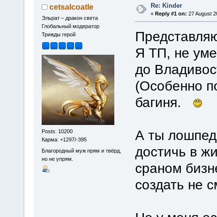
Re: Kinder
cetsalcoatle
«
Reply #1 on:
27 August 2
Эльрат – дракон света
Глобальный модератор
Представляю
Трижды герой
Я ТП, не уме
до Владивост
(Особенно по
багиня.
А ты лошпед 
Posts: 10200
Карма: +1297/-395
достичь в жи
Благородный муж прям и твёрд,
но не упрям.
сраном бизн
создать не с