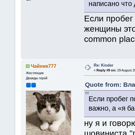
написано что 
Если пробег 
женщины это
common pla
Re: Kinder
Чайник777
«
Reply #9 on:
29 August 2
Жестянщик
Дважды герой
Quote from: Вла
Если пробег п
важно, а «я 
ну я и говор
шовиниста "