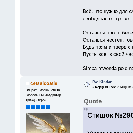
Всё, что нужно для с
свободная от тревог.
Останься прост, бес
Останься честен, гов
Будь прям и тверд с
Пусть все, в свой ча
Simba mwenda pole n
Re: Kinder
cetsalcoatle
«
Reply #11 on:
29 August 
Эльрат – дракон света
Глобальный модератор
Quote
Трижды герой
Стишок №2960