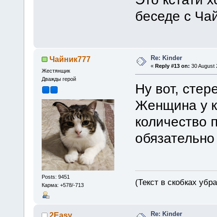
беседе с Ча
Re: Kinder
Чайник777
«
Reply #13 on:
30 August 
Жестянщик
Дважды герой
Ну вот, сте
Женщина у к
количество 
обязательно 
Posts: 9451
(Текст в скобках убр
Карма: +578/-713
Re: Kinder
2Easy