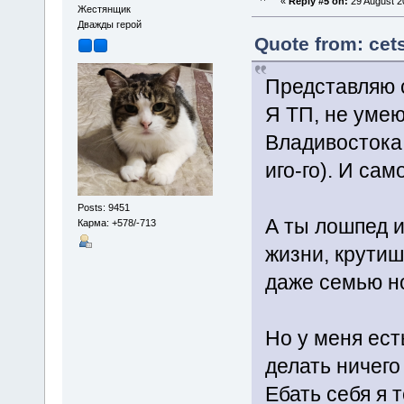
«
Reply #5 on:
29 August 2
Жестянщик
Дважды герой
Quote from: cet
Представляю 
Я ТП, не умею
Владивостока,
иго-го). И са
Posts: 9451
А ты лошпед и
Карма: +578/-713
жизни, крутиш
даже семью н
Но у меня ес
делать ничего
Ебать себя я 