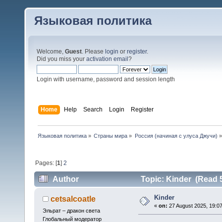
Языковая политика
Welcome,
Guest
. Please
login
or
register
.
Did you miss your
activation email
?
Login with username, password and session length
Home
Help
Search
Login
Register
Языковая политика
»
Страны мира
»
Россия (начиная с улуса Джучи)
»
Pages: [
1
]
2
Author
Topic: Kinder (Read 
Kinder
cetsalcoatle
«
on:
27 August 2025, 19:07
Эльрат – дракон света
Глобальный модератор