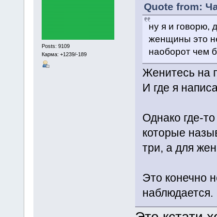
Quote from: Ч
ну я и говорю,
женщины это не
Posts: 9109
наоборот чем б
Карма: +1239/-189
Женитесь на 
И где я напис
Однако где-то
которые назыв
три, а для же
Это конечно н
наблюдается.
Это кстати 