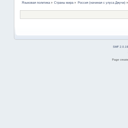
Языковая политика
»
Страны мира
»
Россия (начиная с улуса Джучи)
»
SMF 2.0.1
Page create