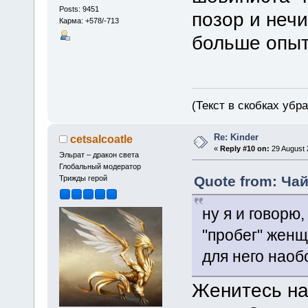
Posts: 9451
позор и нечи
Карма: +578/-713
больше опыт
(Текст в скобках убр
Re: Kinder
cetsalcoatle
«
Reply #10 on:
29 August 
Эльрат – дракон света
Глобальный модератор
Quote from: Чай
Трижды герой
ну я и говорю
"пробег" женщ
для него наоб
Женитесь на