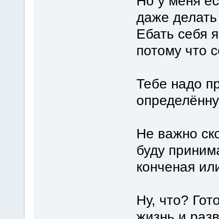
Но у меня е
даже делать 
Ебать себя я
потому что с
Тебе надо п
определённу
Не важно ско
буду принима
конченая ил
Ну, что? Гот
жизнь и раз