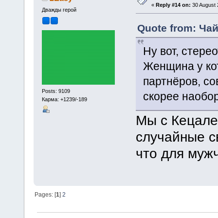
«
Reply #14 on:
30 August 
Дважды герой
Quote from: Чай
Ну вот, стер
Женщина у ко
партнёров, со
Posts: 9109
скорее наобор
Карма: +1239/-189
Мы с Кецале
случайные с
что для муж
Pages: [
1
]
2