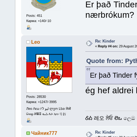
Er það Tinder 
nærbrókum?
Posts: 451
Карма: +140/-10
Re: Kinder
Leo
«
Reply #4 on:
29 August 2
Quote from: Pyt
Er það Tinder 
ég hef aldrei 
Posts: 28530
Карма: +1247/-3995
Лео Λεω ليو ליו ლეო Լեօ लेओ
லெஒ ⵍⴻⵓ ܠܝܘ ሌኦ ⲗⲉⲟ りお
ᎴᎣ 레오 ਲੇਓ లెఒ ලෙඔ 
Re: Kinder
Чайник777