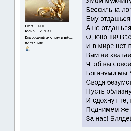
Умом мужчину
Бессильна лог
Ему отдашься,
А не отдашься
Posts: 10200
Карма: +1297/-395
О, юноши! Вас
Благородный муж прям и твёрд,
но не упрям.
И в мире нет 
Вам не хватае
Чтоб вы совсе
Богинями мы 
Сводя безумст
Пусть облизну
И сдохнут те, 
Поднимем же б
За нас! Бляде