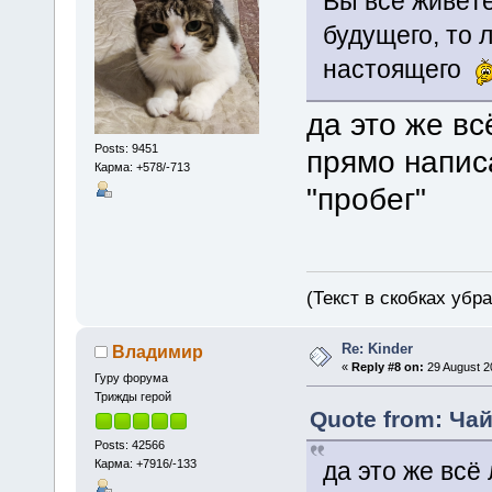
Вы всё живёте
будущего, то 
настоящего
да это же вс
Posts: 9451
прямо напис
Карма: +578/-713
"пробег"
(Текст в скобках убр
Re: Kinder
Владимир
«
Reply #8 on:
29 August 2
Гуру форума
Трижды герой
Quote from: Чай
Posts: 42566
Карма: +7916/-133
да это же всё