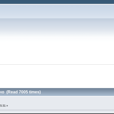
но (Read 7005 times)
5:31 »