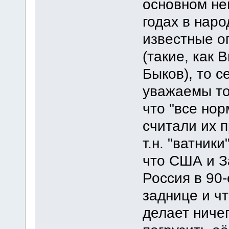
основном не
годах в нар
известные о
(такие, как
Быков), то с
уважаемы то
что "все но
считали их п
т.н. "ватник
что США и З
Россия в 90-
заднице и ч
делает ничег