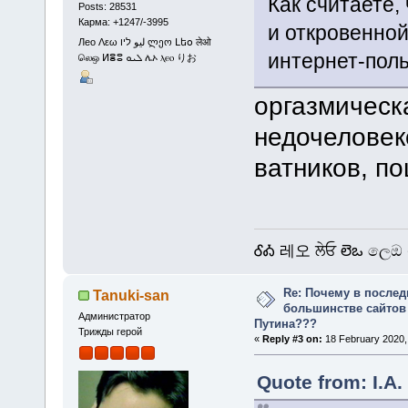
Как считаете,
Posts: 28531
Карма: +1247/-3995
и откровенно
Лео Λεω ليو ליו ლეო Լեօ लेओ
интернет-пол
லெஒ ⵍⴻⵓ ܠܝܘ ሌኦ ⲗⲉⲟ りお
оргазмическ
недочеловек
ватников, п
ᎴᎣ 레오 ਲੇਓ లెఒ ලෙඔ 
Re: Почему в послед
Tanuki-san
большинстве сайтов
Администратор
Путина???
Трижды герой
«
Reply #3 on:
18 February 2020,
Quote from: I.A.