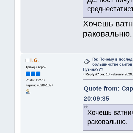
среднестатист
Хочешь ватн
раковальню.
Re: Почему в послед
I. G.
большинстве сайтов
Трижды герой
Путина???
«
Reply #7 on:
18 February 2020,
Posts: 12273
Карма: +328/-1397
Quote from: Сяр
20:09:35
Хочешь ватнич
раковальню.