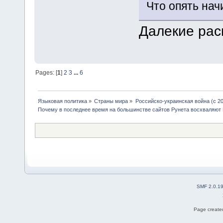
Что опять нач
Далекие рас
Pages: [
1
]
2
3
...
6
Языковая политика
»
Страны мира
»
Российско-украинская война (с 20
Почему в последнее время на большинстве сайтов Рунета восхваляют
SMF 2.0.1
Page created