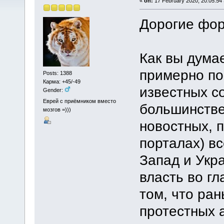
«
on:
17 February 2020, 20:05:54 
Дорогие фор
Как вы дума
примерно по
Posts: 1388
Карма: +45/-49
известных с
Gender:
Еврей с приёмником вместо
большинстве
мозгов =)))
новостных, 
порталах) в
Запад и Укр
власть во г
том, что ра
протестных а