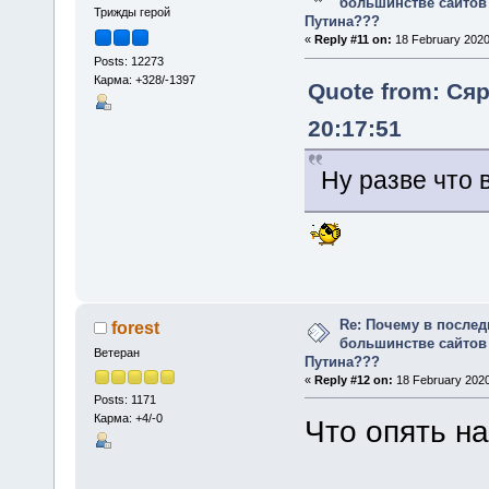
большинстве сайтов
Трижды герой
Путина???
«
Reply #11 on:
18 February 2020
Posts: 12273
Карма: +328/-1397
Quote from: Сяр
20:17:51
Ну разве что 
Re: Почему в послед
forest
большинстве сайтов
Ветеран
Путина???
«
Reply #12 on:
18 February 2020
Posts: 1171
Карма: +4/-0
Что опять н