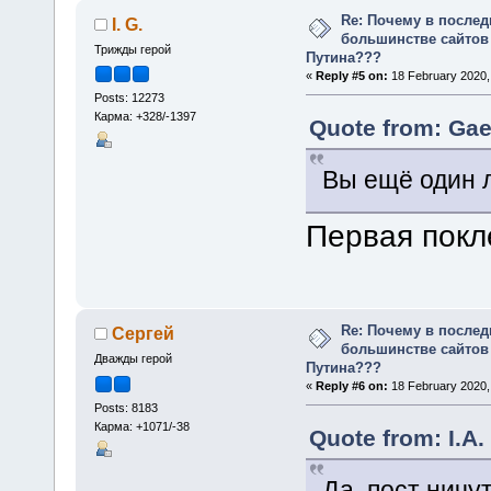
Re: Почему в послед
I. G.
большинстве сайтов
Трижды герой
Путина???
«
Reply #5 on:
18 February 2020,
Posts: 12273
Карма: +328/-1397
Quote from: Gae
Вы ещё один 
Первая пок
Re: Почему в послед
Сергей
большинстве сайтов
Дважды герой
Путина???
«
Reply #6 on:
18 February 2020,
Posts: 8183
Карма: +1071/-38
Quote from: I.A.
Да, пост ничу