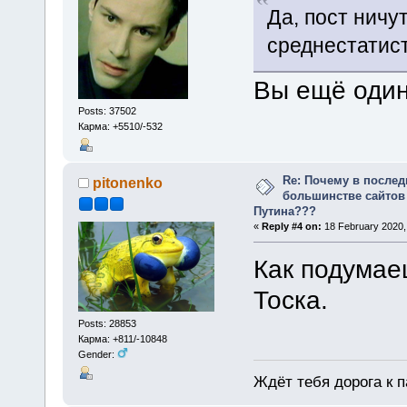
Да, пост ничу
среднестатист
Вы ещё один
Posts: 37502
Карма: +5510/-532
Re: Почему в послед
pitonenko
большинстве сайтов
Путина???
«
Reply #4 on:
18 February 2020,
Как подумаеш
Тоска.
Posts: 28853
Карма: +811/-10848
Gender:
Ждёт тебя дорога к п