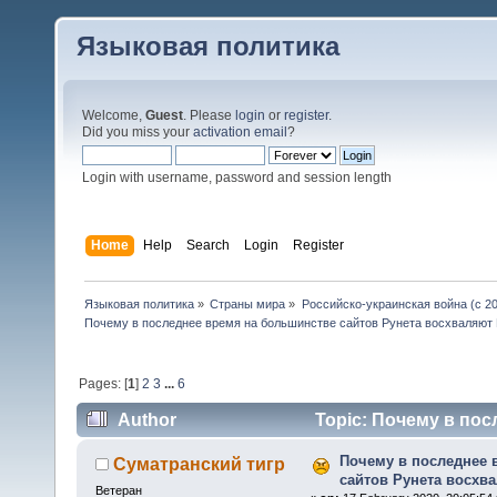
Языковая политика
Welcome,
Guest
. Please
login
or
register
.
Did you miss your
activation email
?
Login with username, password and session length
Home
Help
Search
Login
Register
Языковая политика
»
Страны мира
»
Российско-украинская война (с 20
Почему в последнее время на большинстве сайтов Рунета восхваляют
Pages: [
1
]
2
3
...
6
Author
Topic: Почему в пос
восхваляют Путина??? (Read 30260 times)
Почему в последнее 
Суматранский тигр
сайтов Рунета восхв
Ветеран