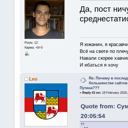
Да, пост нич
среднестати
Posts: 12
Я южанин, я красавч
Карма: +0/-0
Всё на свете по плеч
Навали скорее хавчи
И ебаться я хочу
Re: Почему в послед
Leo
большинстве сайтов
Путина???
«
Reply #2 on:
18 February 2020,
Quote from: Сум
20:05:54