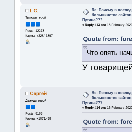
Re: Почему в послед
I. G.
большинстве сайтов
Трижды герой
Путина???
«
Reply #13 on:
18 February 2020
Posts: 12273
Карма: +328/-1397
Quote from: fore
Что опять нач
У товарищей
Re: Почему в послед
Сергей
большинстве сайтов
Дважды герой
Путина???
«
Reply #14 on:
18 February 2020
Posts: 8183
Карма: +1071/-38
Quote from: fore