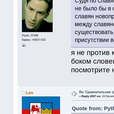
Судя по славя
не было бы в 
славян новоп
между славян
существовать 
Posts: 37498
присутствии в
Карма: +5507/-532
я не против 
боком слове
посмотрите 
Re: Сравнительная т
Leo
«
Reply #207 on:
16 Decemb
Quote from: Pyt