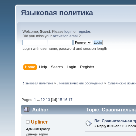
Языковая политика
Welcome,
Guest
. Please
login
or
register
.
Did you miss your
activation email
?
Login with username, password and session length
Home
Help
Search
Login
Register
Языковая политика
»
Лингвистические обсуждения
»
Славянские язык
Pages:
1
...
12
13
[
14
]
15
16
17
Author
Topic: Сравнительна
Re: Сравнительная т
Upliner
«
Reply #195 on:
15 Decemb
Администратор
Дважды герой