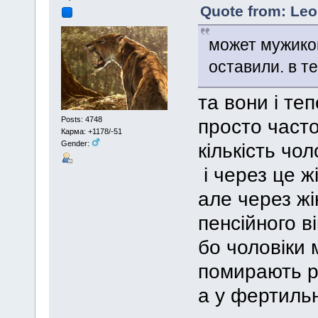
Quote from: Leo
может мужико
оставили. в т
та вони і теп
Posts: 4748
просто част
Карма: +1178/-51
Gender:
кількість чол
і через це ж
але через жі
пенсійного ві
бо чоловіки 
помирають р
а у фертильн