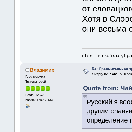
от словацко
Хотя в Слове
они весьма с
(Текст в скобках убр
Re: Сравнительная т
Владимир
«
Reply #202 on:
15 Decemb
Гуру форума
Трижды герой
Quote from: Чай
Posts: 42573
Карма: +7922/-133
Русский я во
другим славян
определение 