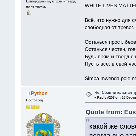
Благородный муж прям и твёрд,
WHITE LIVES MATTE
но не упрям.
Всё, что нужно для с
свободная от тревог.
Останься прост, бес
Останься честен, гов
Будь прям и тверд с
Пусть все, в свой ча
Simba mwenda pole n
Re: Сравнительная т
Python
«
Reply #205 on:
16 Decemb
Постоялец
Quote from: Eus
какой же сло
всегда вне за