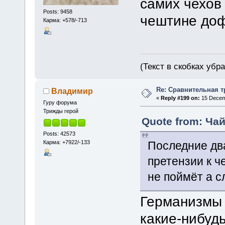
самих чехов 
Posts: 9458
чештине до
Карма: +578/-713
(Текст в скобках убр
Re: Сравнительная т
Владимир
«
Reply #199 on:
15 Decemb
Гуру форума
Трижды герой
Quote from: Чай
Posts: 42573
Карма: +7922/-133
Последние два
претензии к ч
не поймёт а 
Германизмы 
какие-нибуд