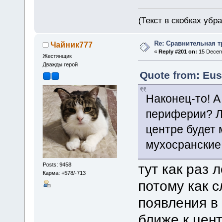
(Текст в скобках убр
Re: Сравнительная т
Чайник777
«
Reply #201 on:
15 Decemb
Жестянщик
Дважды герой
Quote from: Eus
Наконец-то! А
периферии? Ло
центре будет 
мухосранские
тут как раз 
Posts: 9458
Карма: +578/-713
потому как с
появления в
ближе к цен