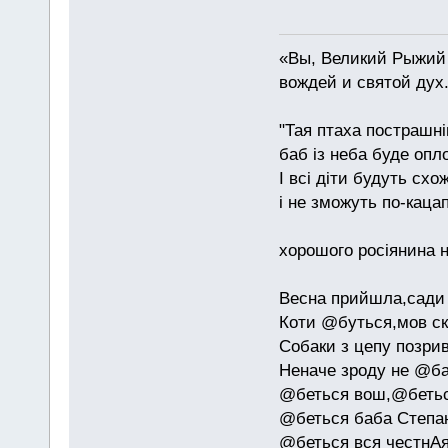
«Вы, Великий Рыжий 
вождей и святой дух
"Тая птаха пострашн
баб із неба буде опл
І всі діти будуть схо
і не зможуть по-каца
хорошого росіянина н
Весна прийшла,сади 
Коти @буться,мов ск
Собаки з цепу позри
Неначе зроду не @б
@беться вош,@бетьс
@беться баба Степан
@беться вся честнАя