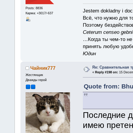
Posts: 8836
Jestem dokładny i doc
Карма: +3017/-637
Всё, что нужно для 
Поэтому бездействов
Ceterum censeo gebn
…Когда ты чем-то не
принять любую удоб
Юдин
Re: Сравнительная т
Чайник777
«
Reply #198 on:
15 Decemb
Жестянщик
Дважды герой
Quote from: Bhu
Последние дв
имею претен