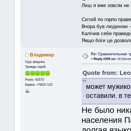
Лиш я вже зовсім не
Ситий по горло праве
Вчора був людиною — 
Калічив себе праведн
Якщо боги це дозволи
Re: Сравнительная т
Владимир
«
Reply #209 on:
16 Decemb
Гуру форума
Трижды герой
Quote from: Leo
Posts: 42573
Карма: +7922/-133
может мужико
оставили. в т
Не было ник
населения П
долгая языко