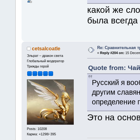
какой же сл
была всегда
Re: Сравнительная т
cetsalcoatle
«
Reply #204 on:
15 Decemb
Эльрат – дракон света
Глобальный модератор
Quote from: Чай
Трижды герой
Русский я во
другим славян
определение 
Это на осно
Posts: 10208
Карма: +1298/-395