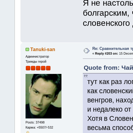
Я не настол
болгарским,
словенского
Re: Сравнительная т
Tanuki-san
«
Reply #203 on:
15 Decemb
Администратор
Трижды герой
Quote from: Чай
тут как раз л
как словенски
венгров, нахо
и недалеко о
Хотя в Словен
Posts: 37498
весьма способ
Карма: +5507/-532