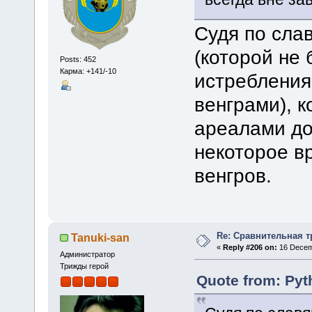
Судя по слав
(которой не
Posts: 452
Карма: +141/-10
истреблени
венграми), 
ареалами до
некоторое в
венгров.
Re: Сравнительная т
Tanuki-san
«
Reply #206 on:
16 Decemb
Администратор
Трижды герой
Quote from: Pyt