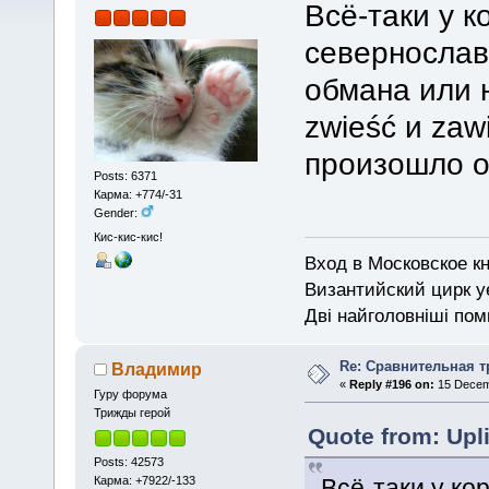
Всё-таки у к
севернослав
обмана или 
zwieść и zaw
произошло от
Posts: 6371
Карма: +774/-31
Gender:
Кис-кис-кис!
Вход в Московское кн
Византийский цирк у
Дві найголовніші поми
Re: Сравнительная т
Владимир
«
Reply #196 on:
15 Decemb
Гуру форума
Трижды герой
Quote from: Upl
Posts: 42573
Карма: +7922/-133
Всё-таки у ко