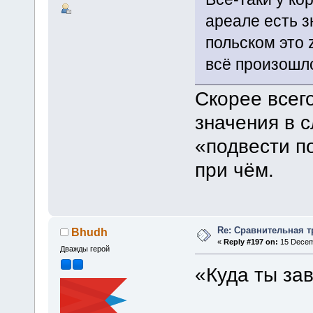
ареале есть з
польском это 
всё произошло
Скорее всег
значения в с
«подвести п
при чём.
Re: Сравнительная т
Bhudh
«
Reply #197 on:
15 Decemb
Дважды герой
«Куда ты за