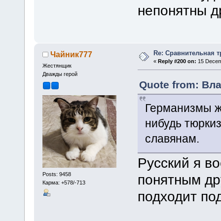
непонятны д
Re: Сравнительная т
Чайник777
«
Reply #200 on:
15 Decemb
Жестянщик
Дважды герой
Quote from: Вл
Германизмы же
нибудь тюрки
славянам.
Русский я в
Posts: 9458
понятным дру
Карма: +578/-713
подходит по