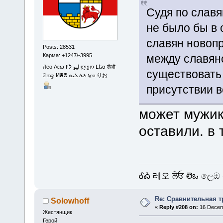
Судя по славя
не было бы в 
славян новоп
Posts: 28531
между славян
Карма: +1247/-3995
Лео Λεω ليو ליו ლეო Լեօ लेओ
существовать 
லெஒ ⵍⴻⵓ ܠܝܘ ሌኦ ⲗⲉⲟ りお
присутствии в
может мужик
оставили. в
ᎴᎣ 레오 ਲੇਓ లెఒ ලෙඔ 
Re: Сравнительная т
Solowhoff
«
Reply #208 on:
16 Decemb
Жестянщик
Герой