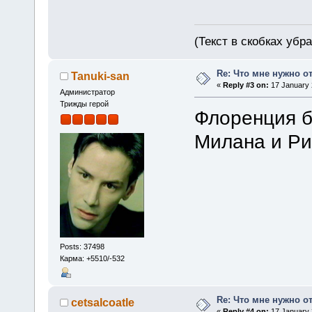
(Текст в скобках убр
Re: Что мне нужно о
Tanuki-san
«
Reply #3 on:
17 January 
Администратор
Трижды герой
Флоренция б
Милана и Р
Posts: 37498
Карма: +5510/-532
Re: Что мне нужно о
cetsalcoatle
«
Reply #4 on:
17 January 