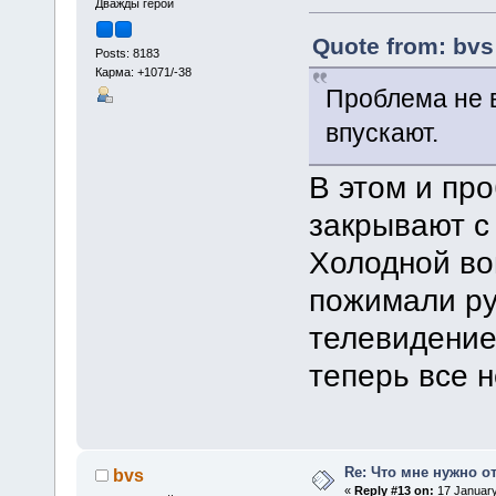
Дважды герой
Quote from: bvs
Posts: 8183
Карма: +1071/-38
Проблема не в
впускают.
В этом и пр
закрывают с 
Холодной во
пожимали ру
телевидение
теперь все н
Re: Что мне нужно о
bvs
«
Reply #13 on:
17 January