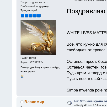
Эльрат – дракон света
Глобальный модератор
Поздравляю 
Трижды герой
WHITE LIVES MATTE
Всё, что нужно для с
свободная от тревог.
Posts: 10210
Останься прост, бес
Карма: +1298/-395
Останься честен, гов
Благородный муж прям и твёрд,
но не упрям.
Будь прям и тверд с
Пусть все, в свой ча
Simba mwenda pole n
Re: Что мне нужно о
Владимир
«
Reply #5 on:
17 January 