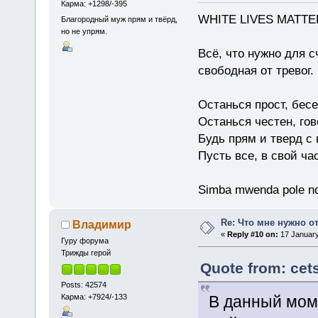
Карма: +1298/-395
WHITE LIVES MATTE
Благородный муж прям и твёрд,
но не упрям.
Всё, что нужно для с
свободная от тревог.
Останься прост, бес
Останься честен, гов
Будь прям и тверд с
Пусть все, в свой ча
Simba mwenda pole n
Re: Что мне нужно о
Владимир
«
Reply #10 on:
17 January
Гуру форума
Трижды герой
Quote from: cet
Posts: 42574
Карма: +7924/-133
В данный моме