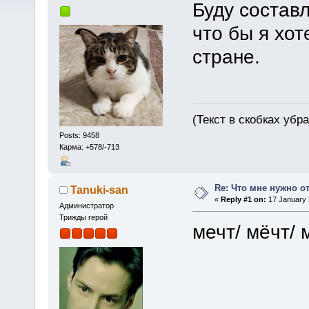
Буду составл
что бы я хот
стране.
(Текст в скобках убр
Posts: 9458
Карма: +578/-713
Re: Что мне нужно о
Tanuki-san
«
Reply #1 on:
17 January 
Администратор
Трижды герой
мечт/ мёчт/