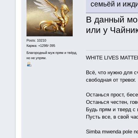
семьёй и ижд
В данный мо
или у Чайни
Posts: 10210
Карма: +1298/-395
Благородный муж прям и твёрд,
WHITE LIVES MATTE
но не упрям.
Всё, что нужно для с
свободная от тревог.
Останься прост, бес
Останься честен, гов
Будь прям и тверд с
Пусть все, в свой ча
Simba mwenda pole n