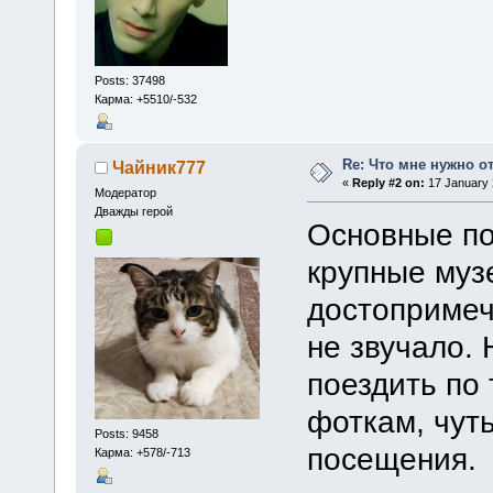
Posts: 37498
Карма: +5510/-532
Re: Что мне нужно о
Чайник777
«
Reply #2 on:
17 January 
Модератор
Дважды герой
Основные по
крупные муз
достопримеч
не звучало. 
поездить по 
фоткам, чут
Posts: 9458
посещения.
Карма: +578/-713