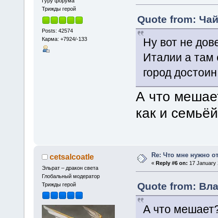
Гуру форума
Трижды герой
Quote from: Чай
Posts: 42574
Карма: +7924/-133
Ну вот не дов
Италии а там 
город достоин
А что мешае
как и семьё
Re: Что мне нужно о
cetsalcoatle
«
Reply #6 on:
17 January 
Эльрат – дракон света
Глобальный модератор
Quote from: Вла
Трижды герой
А что мешает