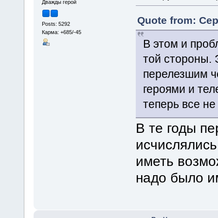
Дважды герой
Quote from: Сер
Posts: 5292
Карма: +685/-45
В этом и про
той стороны. 
перелезшим ч
героями и тел
теперь все не 
В те годы п
исчислялись
иметь возмо
надо было и