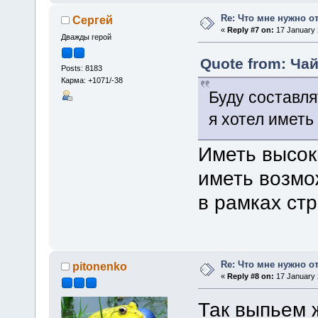
Re: Что мне нужно о
Сергей
«
Reply #7 on:
17 January 
Дважды герой
Quote from: Чай
Posts: 8183
Карма: +1071/-38
Буду составля
я хотел иметь
Иметь высок
иметь возмо
в рамках стр
Re: Что мне нужно о
pitonenko
«
Reply #8 on:
17 January 
Так выпьем 