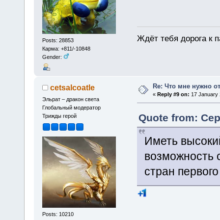
Ждёт тебя дорога к п
Posts: 28853
Карма: +811/-10848
Gender:
Re: Что мне нужно о
cetsalcoatle
«
Reply #9 on:
17 January 
Эльрат – дракон света
Глобальный модератор
Quote from: Сер
Трижды герой
Иметь высокий
возможность 
стран первого
Posts: 10210