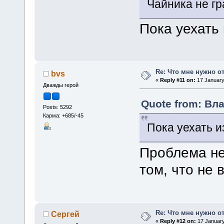
Чайника не г
Пока уехать
Re: Что мне нужно о
bvs
«
Reply #11 on:
17 January
Дважды герой
Quote from: Вла
Posts: 5292
Карма: +685/-45
Пока уехать и
Проблема не 
том, что не 
Re: Что мне нужно о
Сергей
«
Reply #12 on:
17 January