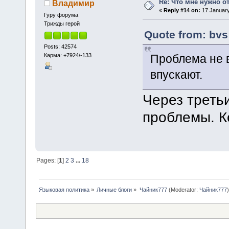
Re: Что мне нужно о
Владимир
«
Reply #14 on:
17 January
Гуру форума
Трижды герой
Quote from: bvs
Posts: 42574
Карма: +7924/-133
Проблема не в
впускают.
Через третьи
проблемы. К
Pages: [
1
]
2
3
...
18
Языковая политика
»
Личные блоги
»
Чайник777
(Moderator:
Чайник777