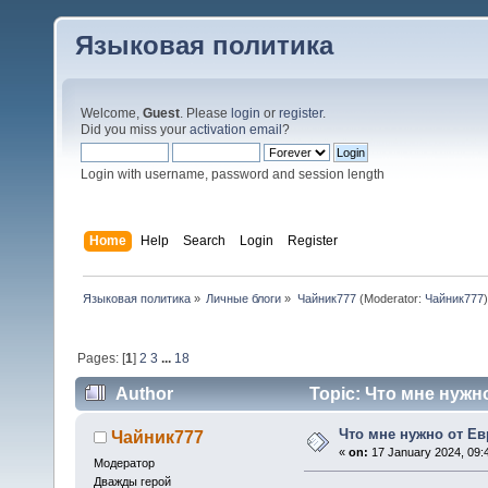
Языковая политика
Welcome,
Guest
. Please
login
or
register
.
Did you miss your
activation email
?
Login with username, password and session length
Home
Help
Search
Login
Register
Языковая политика
»
Личные блоги
»
Чайник777
(Moderator:
Чайник777
Pages: [
1
]
2
3
...
18
Author
Topic: Что мне нужн
Что мне нужно от Е
Чайник777
«
on:
17 January 2024, 09:
Модератор
Дважды герой