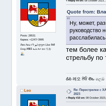
«
Reply #9 on:
08 October 2023, 1
Quote from: Вла
Ну, может, ра
руководство н
Posts: 28531
расслабилась 
Карма: +1247/-3995
Лео Λεω ليو ליו ლეო Լեօ लेओ
тем более ка
லெஒ ⵍⴻⵓ ܠܝܘ ሌኦ ⲗⲉⲟ りお
стрельбу по
ᎴᎣ 레오 ਲੇਓ లెఒ ලෙඔ 
Re: Перестрелки с 
Leo
2023
«
Reply #10 on:
08 October 2023,