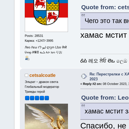
Quote from: cet
Чего это так 
хамас мстит
Posts: 28531
Карма: +1247/-3995
Лео Λεω ليو ליו ლეო Լեօ लेओ
லெஒ ⵍⴻⵓ ܠܝܘ ሌኦ ⲗⲉⲟ りお
ᎴᎣ 레오 ਲੇਓ లెఒ ලෙඔ 
Re: Перестрелки с 
cetsalcoatle
2023
Эльрат – дракон света
«
Reply #2 on:
08 October 2023, 1
Глобальный модератор
Трижды герой
Quote from: Leo
хамас мстит 
Спасибо, не