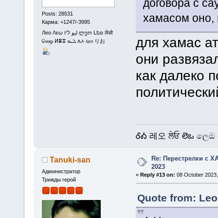
договора с са
Posts: 28531
хамасом оно, 
Карма: +1247/-3995
Лео Λεω ليو ליו ლეო Լեօ लेओ
для хамас а
லெஒ ⵍⴻⵓ ܠܝܘ ሌኦ ⲗⲉⲟ りお
они развяза
как далеко 
политически
ᎴᎣ 레오 ਲੇਓ లెఒ ලෙඔ 
Re: Перестрелки с 
Tanuki-san
2023
Администратор
«
Reply #13 on:
08 October 2023,
Трижды герой
Quote from: Leo