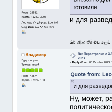
готовили.
Posts: 28531
Карма: +1247/-3995
и для разве
Лео Λεω ليو ליו ლეო Լեօ लेओ
லெஒ ⵍⴻⵓ ܠܝܘ ሌኦ ⲗⲉⲟ りお
ᎴᎣ 레오 ਲੇਓ లెఒ ලෙඔ 
Re: Перестрелки с 
Владимир
2023
Гуру форума
«
Reply #5 on:
08 October 2023, 1
Трижды герой
Quote from: Leo
Posts: 42574
Карма: +7924/-133
и для разведо
Ну, может, р
политическо