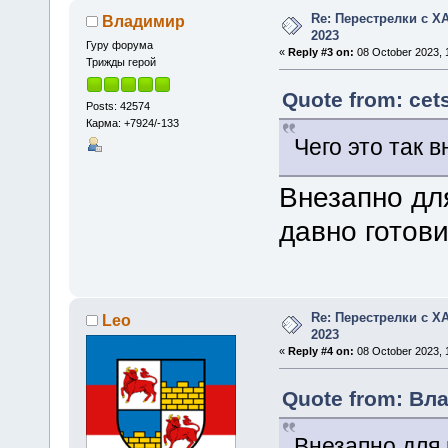
Re: Перестрелки с 
Владимир
2023
Гуру форума
«
Reply #3 on:
08 October 2023, 1
Трижды герой
Quote from: cet
Posts: 42574
Карма: +7924/-133
Чего это так 
Внезапно для
давно готови
Re: Перестрелки с 
Leo
2023
«
Reply #4 on:
08 October 2023, 1
Quote from: Вла
Внезапно для 