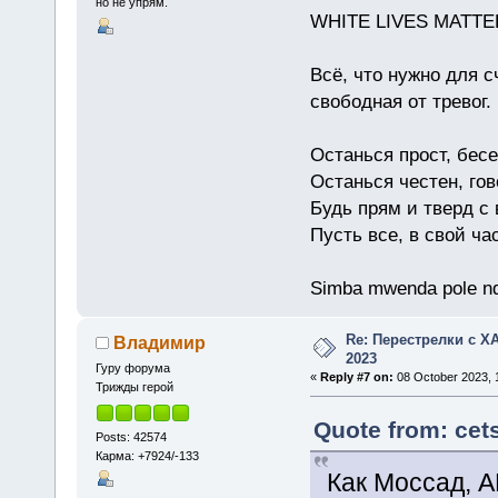
но не упрям.
WHITE LIVES MATTE
Всё, что нужно для с
свободная от тревог.
Останься прост, бес
Останься честен, гов
Будь прям и тверд с
Пусть все, в свой ча
Simba mwenda pole n
Re: Перестрелки с 
Владимир
2023
Гуру форума
«
Reply #7 on:
08 October 2023, 1
Трижды герой
Quote from: cets
Posts: 42574
Карма: +7924/-133
Как Моссад, 