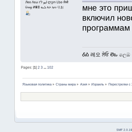
Лео Λεω ليو ליו ლეო Լեօ लेओ
мне это приш
லெஒ ⵍⴻⵓ ܠܝܘ ሌኦ ⲗⲉⲟ りお
включил нов
программам 
ᎴᎣ 레오 ਲੇਓ లెఒ ලෙඔ 
Pages: [
1
]
2
3
...
102
Языковая политика
»
Страны мира
»
Азия
»
Израиль
»
Перестрелки с
SMF 2.0.1