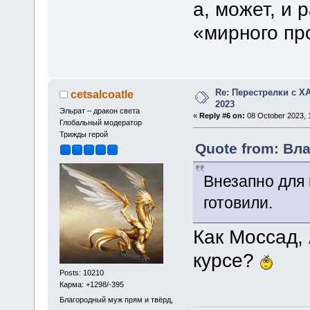
а, может, и 
«мирного пр
Re: Перестрелки с 
cetsalcoatle
2023
Эльрат – дракон света
«
Reply #6 on:
08 October 2023, 1
Глобальный модератор
Трижды герой
Quote from: Вла
Внезапно для 
готовили.
Как Моссад,
курсе?
Posts: 10210
Карма: +1298/-395
Благородный муж прям и твёрд,