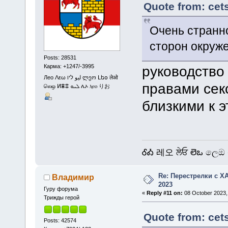
Quote from: cets
Очень странно
сторон окруж
Posts: 28531
Карма: +1247/-3995
руководство
Лео Λεω ليو ליו ლეო Լեօ लेओ
правами сек
லெஒ ⵍⴻⵓ ܠܝܘ ሌኦ ⲗⲉⲟ りお
близкими к 
ᎴᎣ 레오 ਲੇਓ లెఒ ලෙඔ 
Re: Перестрелки с 
Владимир
2023
Гуру форума
«
Reply #11 on:
08 October 2023, 
Трижды герой
Quote from: cets
Posts: 42574