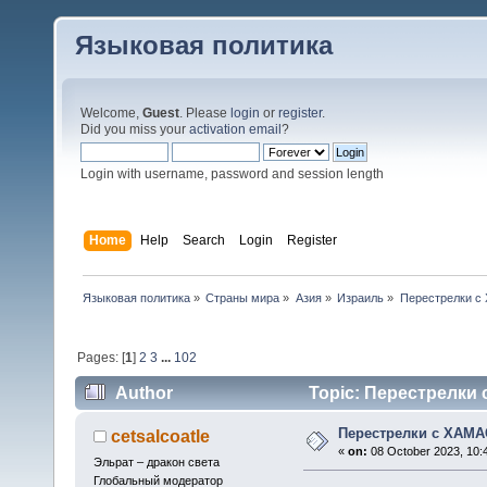
Языковая политика
Welcome,
Guest
. Please
login
or
register
.
Did you miss your
activation email
?
Login with username, password and session length
Home
Help
Search
Login
Register
Языковая политика
»
Страны мира
»
Азия
»
Израиль
»
Перестрелки с
Pages: [
1
]
2
3
...
102
Author
Topic: Перестрелки 
Перестрелки с ХАМА
cetsalcoatle
«
on:
08 October 2023, 10:
Эльрат – дракон света
Глобальный модератор