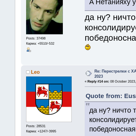
А Нетанияху у
да ну? ничто
консолидиру
победоносна
Posts: 37498
Карма: +5510/-532
Re: Перестрелки с 
Leo
2023
«
Reply #14 on:
08 October 2023,
Quote from: Eus
да ну? ничто 
консолидируе
Posts: 28531
победоносная 
Карма: +1247/-3995