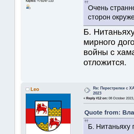
Карма: +7924/-133
Очень странно
сторон окруж
Б. Нитаньях
мирного дог
войны с хам
отложится.
Re: Перестрелки с 
Leo
2023
«
Reply #12 on:
08 October 2023,
Quote from: Вла
Б. Нитаньяху 