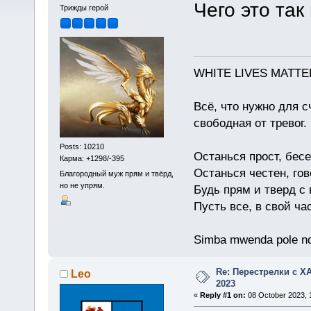
Чего это та
Трижды герой
WHITE LIVES MATTE
Всё, что нужно для с
свободная от тревог.
Posts: 10210
Останься прост, бес
Карма: +1298/-395
Останься честен, гов
Благородный муж прям и твёрд,
но не упрям.
Будь прям и тверд с
Пусть все, в свой ча
Simba mwenda pole n
Re: Перестрелки с 
Leo
2023
«
Reply #1 on:
08 October 2023, 