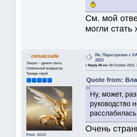
См. мой отв
могли стать
Re: Перестрелки с 
cetsalcoatle
2023
Эльрат – дракон света
«
Reply #8 on:
08 October 2023, 1
Глобальный модератор
Трижды герой
Quote from: Вла
Ну, может, ра
руководство н
расслабилась 
Очень странн
Posts: 10210