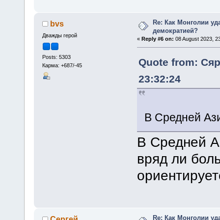
Re: Как Монголии уд
bvs
демократией?
Дважды герой
«
Reply #6 on:
08 August 2023, 23
Posts: 5303
Quote from: Сяр
Карма: +687/-45
23:32:24
В Средней Ази
В Средней А
вряд ли бол
ориентирует
Re: Как Монголии уд
Сергей