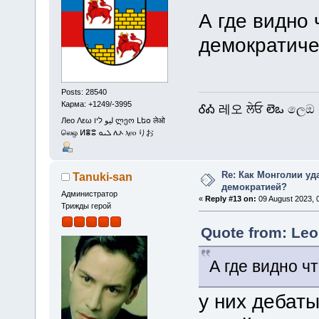
А где видно
демократиче
Posts: 28540
Карма: +1249/-3995
ᎴᎣ 레오 ਲੇਓ లెఒ ලෙඔ 
Лео Λεω ليو ליו ლეო Լեօ लेओ
லெஒ ⵍⴻⵓ ܠܝܘ ሌኦ ⲗⲉⲟ りお
Re: Как Монголии уд
Tanuki-san
демократией?
Администратор
«
Reply #13 on:
09 August 2023, 
Трижды герой
Quote from: Leo
А где видно ч
у них дебат