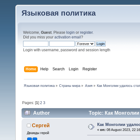
Языковая политика
Welcome,
Guest
. Please
login
or
register
.
Did you miss your
activation email
?
Login with username, password and session length
Home
Help
Search
Login
Register
Языковая политика
»
Страны мира
»
Азия
»
Как Монголии удалось ста
Pages: [
1
]
2
3
Author
Topic: Как Монголии
Как Монголии удало
Сергей
«
on:
08 August 2023, 22:16
Дважды герой