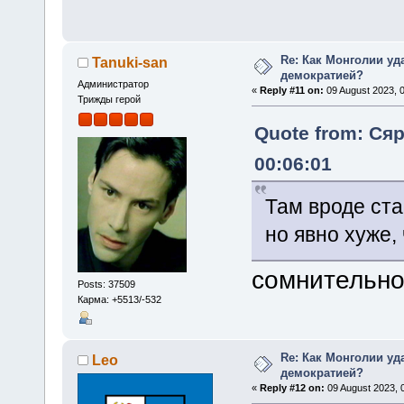
Re: Как Монголии уд
Tanuki-san
демократией?
Администратор
«
Reply #11 on:
09 August 2023, 0
Трижды герой
Quote from: Сяр
00:06:01
Там вроде ста
но явно хуже,
сомнительно
Posts: 37509
Карма: +5513/-532
Re: Как Монголии уд
Leo
демократией?
«
Reply #12 on:
09 August 2023, 