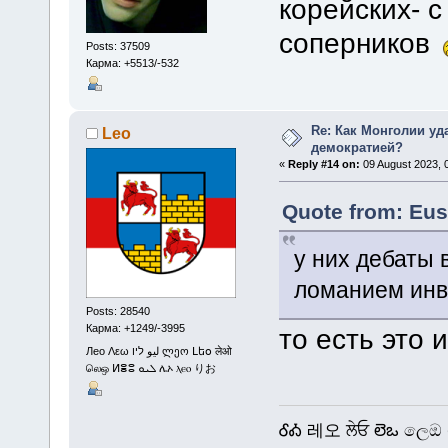
корейских- 
соперников
Posts: 37509
Карма: +5513/-532
Re: Как Монголии уд
Leo
демократией?
«
Reply #14 on:
09 August 2023, 
Quote from: Eus
у них дебаты 
ломанием инв
Posts: 28540
Карма: +1249/-3995
то есть это 
Лео Λεω ليو ליו ლეო Լեօ लेओ
லெஒ ⵍⴻⵓ ܠܝܘ ሌኦ ⲗⲉⲟ りお
ᎴᎣ 레오 ਲੇਓ లెఒ ලෙඔ 