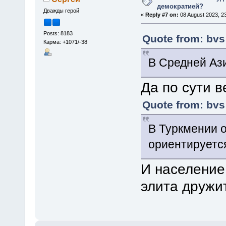
демократией?
Дважды герой
«
Reply #7 on:
08 August 2023, 23
Posts: 8183
Quote from: bvs
Карма: +1071/-38
В Средней Ази
Да по сути в
Quote from: bvs
В Туркмении о
ориентируется
И население
элита дружи