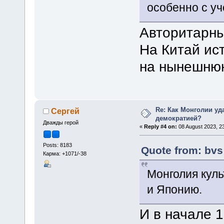
особенно с уч
Авторитарны
На Китай ис
на нынешнюю
Re: Как Монголии уд
Сергей
демократией?
Дважды герой
«
Reply #4 on:
08 August 2023, 23
Posts: 8183
Quote from: bvs
Карма: +1071/-38
Монголия кул
и Японию.
И в начале 1