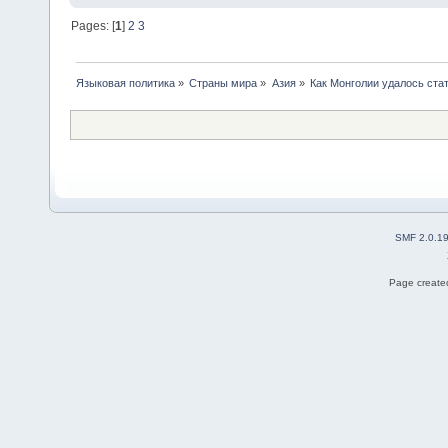
Pages: [
1
]
2
3
Языковая политика
»
Страны мира
»
Азия
»
Как Монголии удалось ста
SMF 2.0.1
Page created