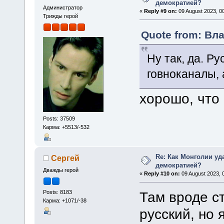
демократией?
Администратор
«
Reply #9 on:
09 August 2023, 00
Трижды герой
Quote from: Вла
Ну так, да. Р
говноканалы, 
хорошо, что
Posts: 37509
Карма: +5513/-532
Re: Как Монголии уд
Сергей
демократией?
Дважды герой
«
Reply #10 on:
09 August 2023, 
Posts: 8183
Там вроде с
Карма: +1071/-38
русский, но 