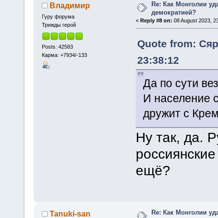
Re: Как Монголии уд
Владимир
демократией?
Гуру форума
«
Reply #8 on:
08 August 2023, 23
Трижды герой
Quote from: Сяр
Posts: 42583
Карма: +7934/-133
23:38:12
Да по сути вез
И население с
дружит с Кре
Ну так, да. 
россиянские
ещё?
Re: Как Монголии уд
Tanuki-san