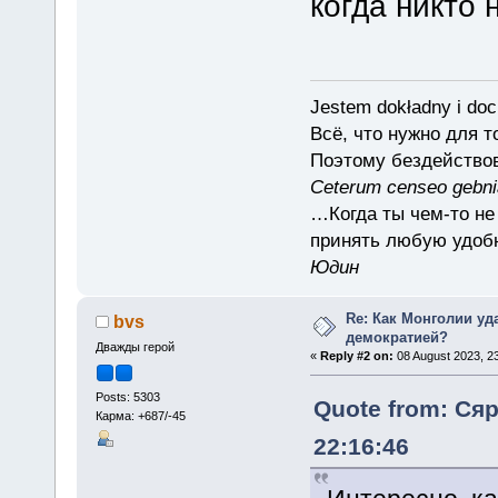
когда никто 
Jestem dokładny i doc
Всё, что нужно для 
Поэтому бездействов
Ceterum censeo gebn
…Когда ты чем-то не
принять любую удоб
Юдин
Re: Как Монголии уд
bvs
демократией?
Дважды герой
«
Reply #2 on:
08 August 2023, 23
Posts: 5303
Quote from: Сяр
Карма: +687/-45
22:16:46