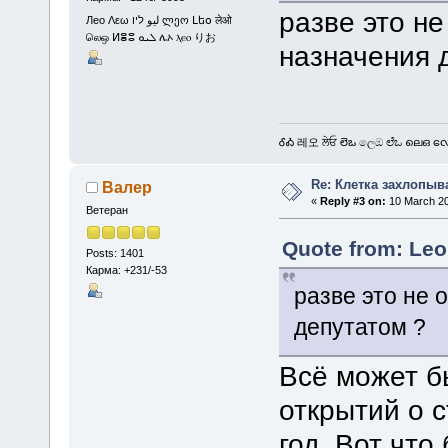
разве это н
Лео Λεω ليو ליו ლეო Լեօ लेओ
லெஒ ⵍⴻⵓ ܠܝܘ ሌኦ ⲗⲉⲟ りお
назначения 
ᎴᎣ 레오 ਲੇਓ లెఒ ලෙඔ ಲೆಒ ലെഒ လေဩ
Re: Клетка захлопыв
Валер
«
Reply #3 on:
10 March 20
Ветеран
Quote from: Leo
Posts: 1401
Карма: +231/-53
разве это не 
депутатом ?
Всё может бы
открытий о с
год. Вот что