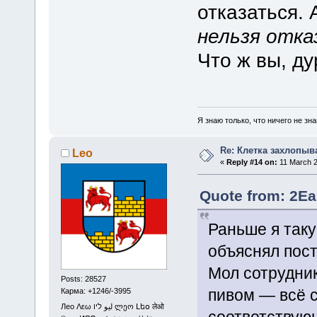
отказаться.
нельзя отка
Что ж вы, ду
Я знаю только, что ничего не зна
Re: Клетка захлопыв
Leo
«
Reply #14 on:
11 March 2
Quote from: 2Ea
Раньше я так
объяснял пос
Мол сотрудник
Posts: 28527
пивом — всё с
Карма: +1246/-3995
Лео Λεω ليو ליו ლეო Լեօ लेओ