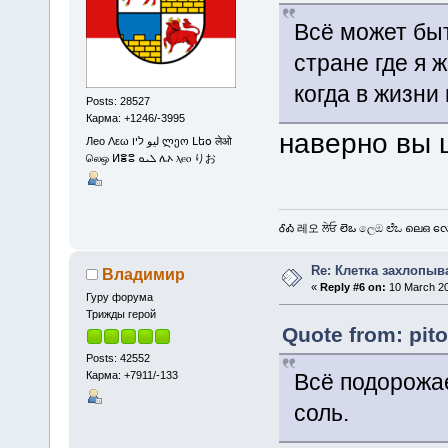
Всё может быт
стране где я ж
когда в жизни
Posts: 28527
Карма: +1246/-3995
наверно вы
Лео Λεω ليو ליו ლეო Լեօ लेओ
லெஒ ⵍⴻⵓ ܠܝܘ ሌኦ ⲗⲉⲟ りお
ᎴᎣ 레오 ਲੇਓ లెఒ ලෙඔ ಲೆಒ ലെഒ လေဩ
Re: Клетка захлопыв
Владимир
«
Reply #6 on:
10 March 20
Гуру форума
Трижды герой
Quote from: pit
Posts: 42552
Карма: +7911/-133
Всё подорожа
соль.