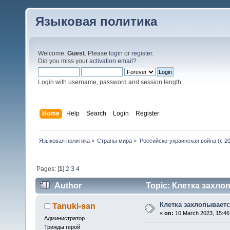
Языковая политика
Welcome,
Guest
. Please
login
or
register
.
Did you miss your
activation email
?
Login with username, password and session length
Home
Help
Search
Login
Register
Языковая политика
»
Страны мира
»
Российско-украинская война (с 20
Pages: [
1
]
2
3
4
Author
Topic: Клетка захло
Клетка захлопывает
Tanuki-san
«
on:
10 March 2023, 15:46
Администратор
Трижды герой