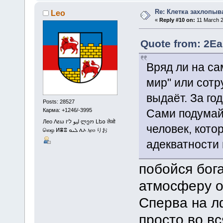
Re: Клетка захлопыв
Leo
«
Reply #10 on:
11 March 2
Quote from: 2Ea
Вряд ли на са
мир" или сотр
выдаёт. За го
Posts: 28527
Сами подумай
Карма: +1246/-3995
Лео Λεω ليو ליו ლეო Լեօ लेओ
человек, кото
லெஒ ⵍⴻⵓ ܠܝܘ ሌኦ ⲗⲉⲟ りお
адекватности 
побойся бога
атмосферу 
Сперва на лф
просто во в