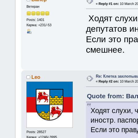
«
Reply #1 on:
10 March 20
Ветеран
Ходят слухи
Posts: 1401
Карма: +231/-53
депутатов и
Если это пра
смешнее.
Re: Клетка захлопыв
Leo
«
Reply #2 on:
10 March 20
Quote from: Вал
Ходят слухи, 
иностр. паспо
Если это прав
Posts: 28527
Карма: +1246/-3995