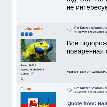
не интересу
Re: Клетка захлопыв
pitonenko
«
Reply #4 on:
10 March 20
Всё подорож
поваренная 
Posts: 28852
Карма: +811/-10844
Ждёт тебя дорога к партизанам в
Gender:
Re: Клетка захлопыв
Leo
«
Reply #5 on:
10 March 20
Quote from: Вал