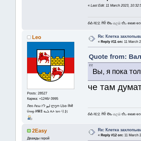
«
Last Edit: 11 March 2023, 10:32:
ᎴᎣ 레오 ਲੇਓ లెఒ ලෙඔ ಲೆಒ ലെഒ လေဩ
Re: Клетка захлопыв
Leo
«
Reply #11 on:
11 March 2
Quote from: Вал
Вы, я пока то
че там дума
Posts: 28527
Карма: +1246/-3995
Лео Λεω ليو ליו ლეო Լեօ लेओ
லெஒ ⵍⴻⵓ ܠܝܘ ሌኦ ⲗⲉⲟ りお
ᎴᎣ 레오 ਲੇਓ లెఒ ලෙඔ ಲೆಒ ലെഒ လေဩ
Re: Клетка захлопыв
2Easy
«
Reply #12 on:
11 March 2
Дважды герой