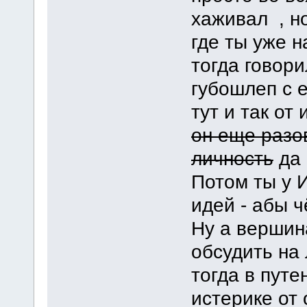
хаживал , н
где ты уже 
тогда говори
губошлеп с 
тут и так от
он еще разо
личность
да 
Потом ты у И
идей - абы ч
Ну а вершин
обсудить на 
тогда в путе
истерике от