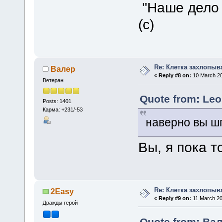
"Наше дело 
(с)
Re: Клетка захлопыв
Валер
«
Reply #8 on:
10 March 20
Ветеран
Quote from: Leo
Posts: 1401
Карма: +231/-53
наверно вы 
Вы, я пока 
Re: Клетка захлопыв
2Easy
«
Reply #9 on:
11 March 20
Дважды герой
Quote from: Вал