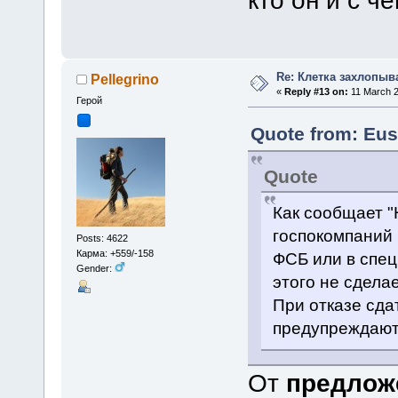
кто он и с че
Re: Клетка захлопыв
Pellegrino
«
Reply #13 on:
11 March 2
Герой
Quote from: Eus
Quote
Как сообщает "
госпокомпаний 
Posts: 4622
Карма: +559/-158
ФСБ или в спец
Gender:
этого не сдела
При отказе сда
предупреждают 
От
предлож