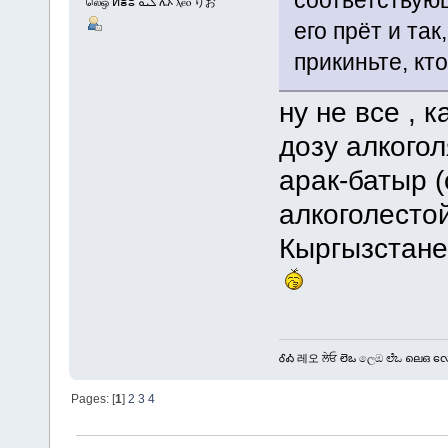
соответствующ
லெஒ ⵍⴻⵓ ܠܝܘ ሌኦ ⲗⲉⲟ りお
его прёт и так
прикиньте, кто
ну не все , 
дозу алкогол
арак-батыр 
алкоголестой
Кыргызстане
ᎴᎣ 레오 ਲੇਓ లెఒ ලෙඔ ಲೆಒ ലെഒ လေဩ
Pages: [
1
]
2
3
4