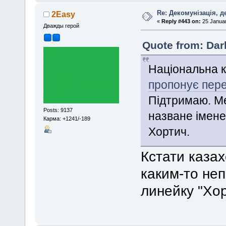
Re: Декомунізація, 
2Easy
«
Reply #443 on:
25 Januar
Дважды герой
Quote from: Dar
Національна к
пропонує пер
Підтримаю. М
Posts: 9137
назване імен
Карма: +1241/-189
Хортич.
Кстати каза
каким-то не
линейку "Хор