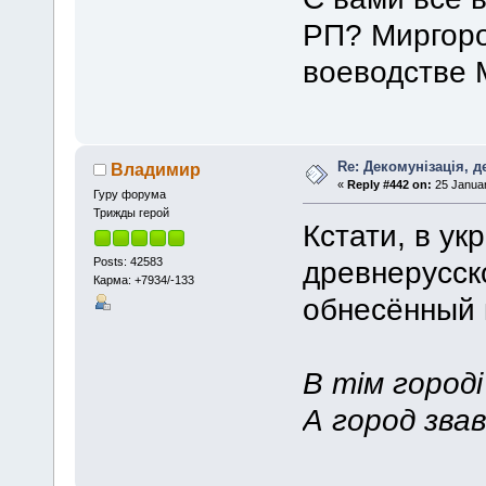
РП? Миргоро
воеводстве 
Re: Декомунізація, 
Владимир
«
Reply #442 on:
25 Januar
Гуру форума
Трижды герой
Кстати, в ук
Posts: 42583
древнерусск
Карма: +7934/-133
обнесённый 
В тім город
А город зва