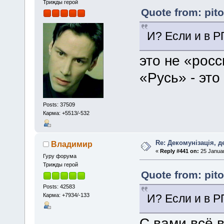
Трижды герой
Quote from: pit
И? Если и в Р
это не «рос
«Русь» - эт
Posts: 37509
Карма: +5513/-532
Re: Декомунізація, 
Владимир
«
Reply #441 on:
25 Januar
Гуру форума
Трижды герой
Quote from: pit
Posts: 42583
Карма: +7934/-133
И? Если и в Р
С вами всё в