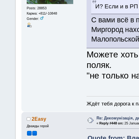
И? Если и в РП
Posts: 28853
Карма: +811/-10848
С вами всё в 
Gender:
Миргород нах
Малопольской
Можете хоть
поляк.
"не только н
Ждёт тебя дорога к п
Re: Декомунізація, 
2Easy
«
Reply #448 on:
25 Januar
Дважды герой
Quote from: Вла