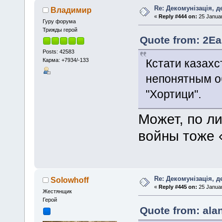
Re: Декомунізація, 
Владимир
«
Reply #444 on:
25 Januar
Гуру форума
Трижды герой
Quote from: 2Ea
Posts: 42583
Карма: +7934/-133
Кстати казахс
непонятным о
"Хортици".
Может, по л
войны тоже 
Re: Декомунізація, 
Solowhoff
«
Reply #445 on:
25 Januar
Жестянщик
Герой
Quote from: ala