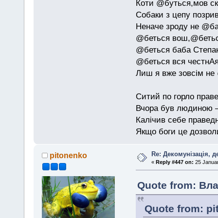
Коти @буться,мов ск
Собаки з цепу позри
Неначе зроду не @б
@беться вош,@бетьс
@беться баба Степан
@беться вся честнАя
Лиш я вже зовсім не
Ситий по горло праве
Вчора був людиною — 
Калічив себе праведн
Якщо боги це дозволи
Re: Декомунізація, 
pitonenko
«
Reply #447 on:
25 Januar
Quote from: Вла
Quote from: pi