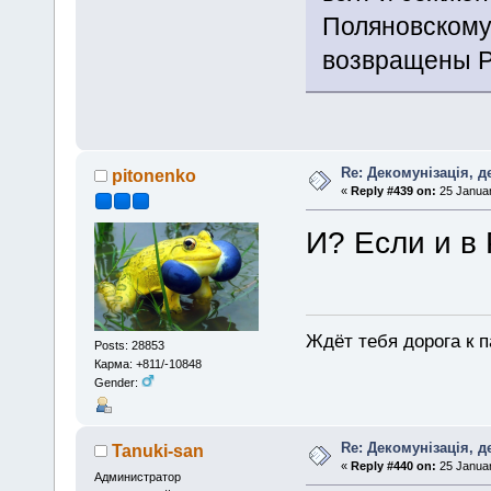
Поляновскому
возвращены Р
Re: Декомунізація, 
pitonenko
«
Reply #439 on:
25 Januar
И? Если и в 
Ждёт тебя дорога к п
Posts: 28853
Карма: +811/-10848
Gender:
Re: Декомунізація, 
Tanuki-san
«
Reply #440 on:
25 Januar
Администратор