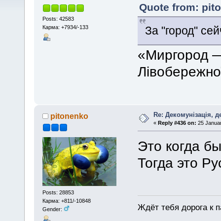
Quote from: pit
Posts: 42583
Карма: +7934/-133
За "город" се
«Миргород —
Лівобережної
Re: Декомунізація, 
pitonenko
«
Reply #436 on:
25 Januar
Это когда б
Тогда это Ру
Posts: 28853
Карма: +811/-10848
Ждёт тебя дорога к п
Gender: