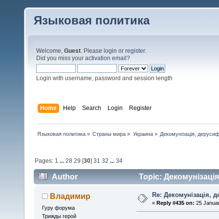
Языковая политика
Welcome,
Guest
. Please
login
or
register
.
Did you miss your
activation email
?
Login with username, password and session length
Home
Help
Search
Login
Register
Языковая политика
»
Страны мира
»
Украина
»
Декомунізація, дерусиф
Pages:
1
...
28
29
[
30
]
31
32
...
34
Author
Topic: Декомунізація
Re: Декомунізація, 
Владимир
«
Reply #435 on:
25 Januar
Гуру форума
Трижды герой