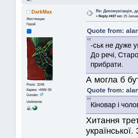
Re: Декомунізація, 
DarkMax
«
Reply #437 on:
25 Januar
Жестянщик
Герой
Quote from: ala
-ськ не дуже у
До речі, Стар
прибрати.
А могла б бу
Posts: 3246
Quote from: ala
Карма: +699/-30
Gender:
UeArtemis
Кіновар і чоло
Хитання трет
української. 