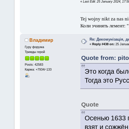
«
Last Edit: 25 January 2024, 17:
Tej wojny nikt za nas n
Коли зчинять лемент: 
Re: Декомунізація, 
Владимир
«
Reply #438 on:
25 Januar
Гуру форума
Трижды герой
Quote from: pit
Posts: 42583
Карма: +7934/-133
Это когда был
Тогда это Рус
Quote
Осенью 1633 
взят и сожжён