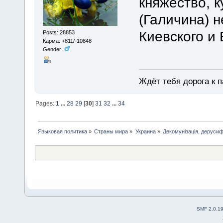
княжество, 
(Галичина) н
Киевского и 
Posts: 28853
Карма: +811/-10848
Gender:
Ждёт тебя дорога к п
Pages:
1
...
28
29
[
30
]
31
32
...
34
Языковая политика
»
Страны мира
»
Украина
»
Декомунізація, дерусиф
SMF 2.0.1