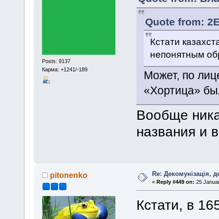
Quote from: 2E
Кстати казахст
непонятным обр
Posts: 9137
Карма: +1241/-189
Может, по ли
«Хортица» бы
Вообще ника
названия и в
Re: Декомунізація, 
pitonenko
«
Reply #449 on:
25 Januar
Кстати, в 1