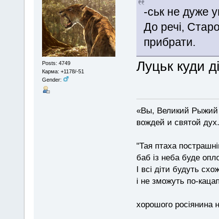
-ськ не дуже у
До речі, Стар
прибрати.
Луцьк куди д
Posts: 4749
Карма: +1178/-51
Gender:
«Вы, Великий Рыжий 
вождей и святой дух
"Тая птаха пострашн
баб із неба буде опл
І всі діти будуть схо
і не зможуть по-каца
хорошого росіянина н