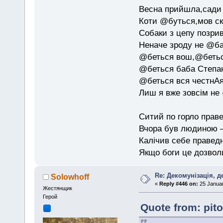
Весна прийшла,сади 
Коти @буться,мов ск
Собаки з цепу позри
Неначе зроду не @б
@беться вош,@бетьс
@беться баба Степан
@беться вся честнАя
Лиш я вже зовсім не
Ситий по горло праве
Вчора був людиною — 
Калічив себе праведн
Якщо боги це дозволи
Re: Декомунізація, 
Solowhoff
«
Reply #446 on:
25 Januar
Жестянщик
Герой
Quote from: pit