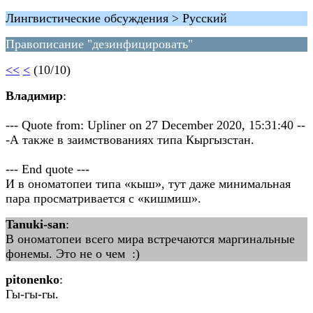
Лингвистические обсуждения > Русский
Правописание "дезинфицировать"
<<
<
(10/10)
Владимир
:
--- Quote from: Upliner on 27 December 2020, 15:31:40 --
-А также в заимствованиях типа Кыргызстан.
--- End quote ---
И в ономатопеи типа «кыш», тут даже минимальная
пара просматривается с «кишмиш».
Tanuki-san
:
В ономатопеи всего мира встречаются маргинальные
фонемы. Это не о чем :)
pitonenko
:
Гы-гы-гы.