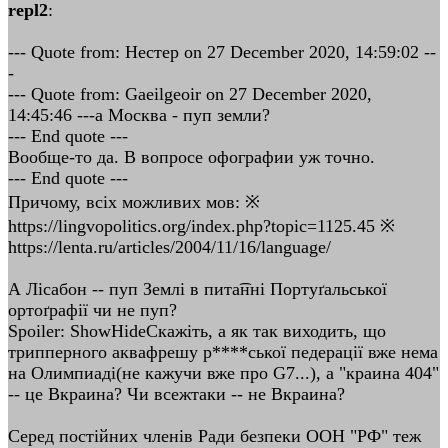
repl2
:
--- Quote from: Нестер on 27 December 2020, 14:59:02 --
-
--- Quote from: Gaeilgeoir on 27 December 2020,
14:45:46 ---а Москва - пуп земли?
--- End quote ---
Вообще-то да. В вопросе офографии уж точно.
--- End quote ---
Причому, всіх можливих мов: ※
https://lingvopolitics.org/index.php?topic=1125.45 ※
https://lenta.ru/articles/2004/11/16/language/
А Лісабон -- пуп Землі в пита͡нні Портуґальської
ортоґрафії чи не пуп?
Spoiler: ShowHideСкажіть, а як так виходить, що
трипперного аквафрешу р****ської педерації вже нема
на Олимпиаді(не кажучи вже про G7...), а "краина 404"
-- це Вкраина? Чи всежтаки -- не Вкраина?
Серед постійних членів Ради безпеки ООН "РФ" теж