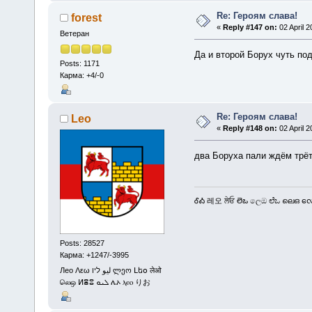
Re: Героям слава!
forest
«
Reply #147 on:
02 April 2
Ветеран
Да и второй Борух чуть п
Posts: 1171
Карма: +4/-0
Re: Героям слава!
Leo
«
Reply #148 on:
02 April 2
два Боруха пали ждём трёт
ᎴᎣ 레오 ਲੇਓ లెఒ ලෙඔ ಲೆಒ ലെഒ လေဩ
Posts: 28527
Карма: +1247/-3995
Лео Λεω ليو ליו ლეო Լեօ लेओ
லெஒ ⵍⴻⵓ ܠܝܘ ሌኦ ⲗⲉⲟ りお