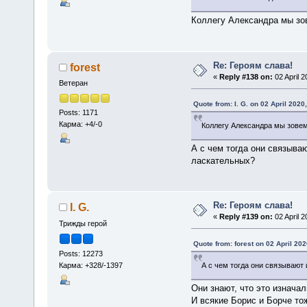
Коллегу Александра мы зов
Re: Героям слава!
forest
«
Reply #138 on:
02 April 2
Ветеран
Quote from: I. G. on 02 April 2020
Posts: 1171
Карма: +4/-0
Коллегу Александра мы зовем
А с чем тогда они связыва
ласкательных?
Re: Героям слава!
I. G.
«
Reply #139 on:
02 April 2
Трижды герой
Quote from: forest on 02 April 202
Posts: 12273
Карма: +328/-1397
А с чем тогда они связывают
Они знают, что это изнача
И всякие Борис и Борче то