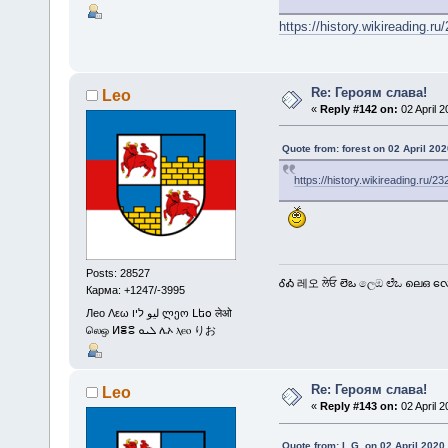
https://history.wikireading.ru
Re: Героям слава!
Leo
«
Reply #142 on:
02 April 2
Quote from: forest on 02 April 202
https://history.wikireading.ru/2
Posts: 28527
ᎴᎣ 레오 ਲੇਓ లెఒ ලෙඔ ಲೆಒ ലെഒ လေဩ
Карма: +1247/-3995
Лео Λεω ليو ליו ლეო Լեօ लेओ
லெஒ ⵍⴻⵓ ܠܝܘ ሌኦ ⲗⲉⲟ りお
Re: Героям слава!
Leo
«
Reply #143 on:
02 April 2
Quote from: I. G. on 02 April 2020