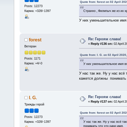
Quote from: forest on 02 April 202
Posts: 12273
Карма: +328/-1397
Странно , Филипыч же из их к
У них уменьшительное имя 
Re: Героям слава!
forest
«
Reply #136 on:
02 April 2
Ветеран
Quote from: I. G. on 02 April 2020
Posts: 1171
Карма: +4/-0
У них уменьшительное имя вп
У нас так же. Ну у нас всё
кажется должны понимать 
Re: Героям слава!
I. G.
«
Reply #137 on:
02 April 2
Трижды герой
Quote from: forest on 02 April 202
Posts: 12273
Карма: +328/-1397
У нас так же. Ну у нас всё т
понимать что это одно имя.