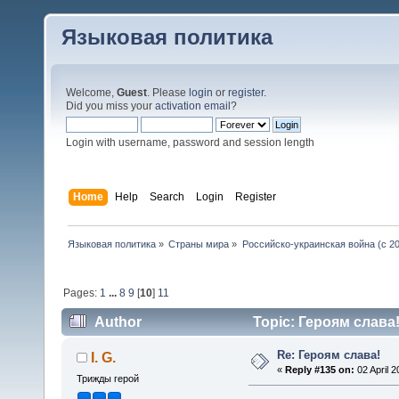
Языковая политика
Welcome,
Guest
. Please
login
or
register
.
Did you miss your
activation email
?
Login with username, password and session length
Home
Help
Search
Login
Register
Языковая политика
»
Страны мира
»
Российско-украинская война (с 20
Pages:
1
...
8
9
[
10
]
11
Author
Topic: Героям слава!
Re: Героям слава!
I. G.
«
Reply #135 on:
02 April 2
Трижды герой