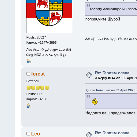
Коллегу Александра мы зовем
попробуйте Шурой
Posts: 28527
ᎴᎣ 레오 ਲੇਓ లెఒ ලෙඔ ಲೆಒ ലെഒ လေဩ
Карма: +1247/-3995
Лео Λεω ليو ליו ლეო Լեօ लेओ
லெஒ ⵍⴻⵓ ܠܝܘ ሌኦ ⲗⲉⲟ りお
Re: Героям слава!
forest
«
Reply #144 on:
02 April 2
Ветеран
Quote from: Leo on 02 April 2020,
Posts: 1171
Карма: +4/-0
Недолго ваш продержался
Re: Героям слава!
Leo