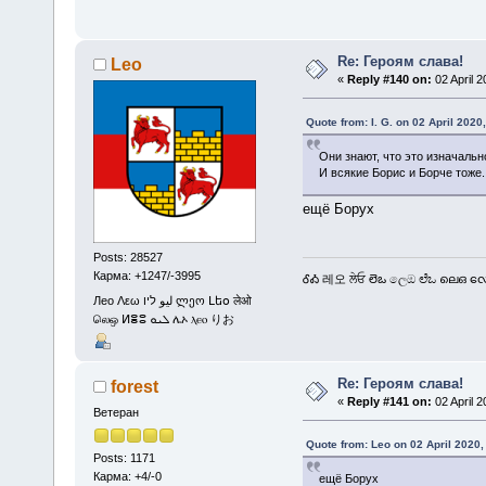
Re: Героям слава!
Leo
«
Reply #140 on:
02 April 2
Quote from: I. G. on 02 April 2020
Они знают, что это изначальн
И всякие Борис и Борче тоже.
ещё Борух
Posts: 28527
Карма: +1247/-3995
ᎴᎣ 레오 ਲੇਓ లెఒ ලෙඔ ಲೆಒ ലെഒ လေဩ
Лео Λεω ليو ליו ლეო Լեօ लेओ
லெஒ ⵍⴻⵓ ܠܝܘ ሌኦ ⲗⲉⲟ りお
Re: Героям слава!
forest
«
Reply #141 on:
02 April 2
Ветеран
Quote from: Leo on 02 April 2020,
Posts: 1171
Карма: +4/-0
ещё Борух