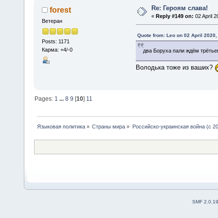
Re: Героям слава!
forest
«
Reply #149 on:
02 April 2
Ветеран
Quote from: Leo on 02 April 2020,
Posts: 1171
Карма: +4/-0
два Боруха пали ждём трётье
Володька тоже из ваших?
Pages:
1
...
8
9
[
10
]
11
Языковая политика
»
Страны мира
»
Российско-украинская война (с 20
SMF 2.0.1