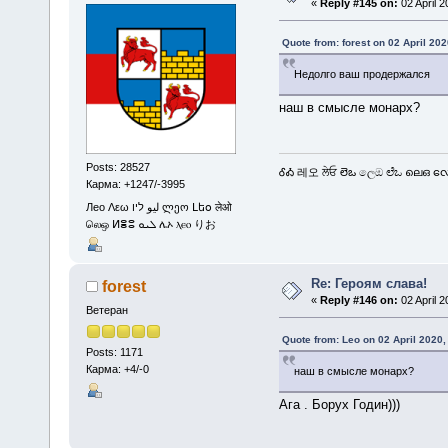
«
Reply #145 on:
02 April 2
Quote from: forest on 02 April 202
Недолго ваш продержался
наш в смысле монарх?
Posts: 28527
ᎴᎣ 레오 ਲੇਓ లెఒ ලෙඔ ಲೆಒ ലെഒ လေဩ
Карма: +1247/-3995
Лео Λεω ليو ליו ლეო Լեօ लेओ
லெஒ ⵍⴻⵓ ܠܝܘ ሌኦ ⲗⲉⲟ りお
Re: Героям слава!
forest
«
Reply #146 on:
02 April 2
Ветеран
Quote from: Leo on 02 April 2020,
Posts: 1171
Карма: +4/-0
наш в смысле монарх?
Ага . Борух Годин)))